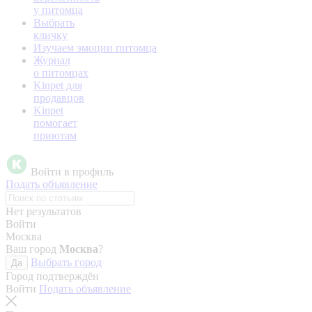
у питомца
Выбрать
кличку
Изучаем эмоции питомца
Журнал
о питомцах
Kinpet для
продавцов
Kinpet
помогает
приютам
Войти в профиль
Подать объявление
Нет результатов
Войти
Москва
Ваш город
Москва
?
Выбрать город
Да
Город подтверждён
Войти
Подать объявление