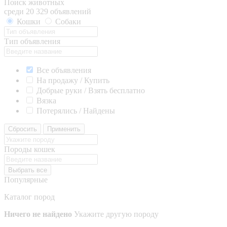
Поиск животных
среди 20 329 объявлений
Кошки
Собаки
Тип объявления
Все объявления
На продажу / Купить
Добрые руки / Взять бесплатно
Вязка
Потерялись / Найдены
Сбросить
Применить
Породы кошек
Выбрать все
Популярные
Каталог пород
Ничего не найдено
Укажите другую породу