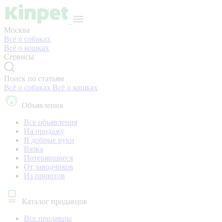
Москва
Всё о собаках
Всё о кошках
Сервисы
Поиск по статьям
Всё о собаках
Всё о кошках
Объявления
Все объявления
На продажу
В добрые руки
Вязка
Потерявшиеся
От заводчиков
Из приютов
Каталог продавцов
Все продавцы