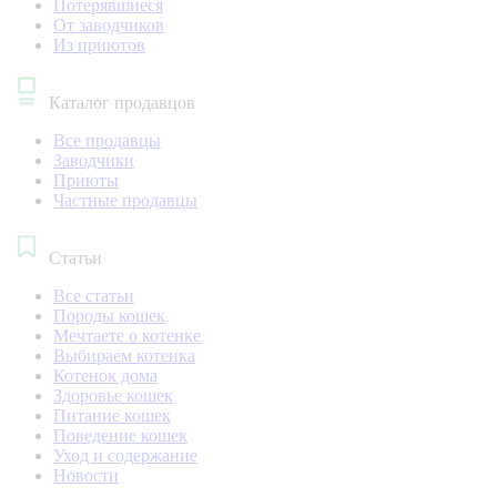
Потерявшиеся
От заводчиков
Из приютов
Каталог продавцов
Все продавцы
Заводчики
Приюты
Частные продавцы
Статьи
Все статьи
Породы кошек
Мечтаете о котенке
Выбираем котенка
Котенок дома
Здоровье кошек
Питание кошек
Поведение кошек
Уход и содержание
Новости