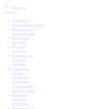
Сервисы
Сервисы
Установите
приложение Kinpet
Какая порода
подходит вам?
Подобрать
питомца
Подарки
от Kinpet
Как выбрать
и купить
питомца
Симулятор
жизни с
питомцем
Готовимся
к появлению
питомца дома
Как взять
питомца
из приюта
Беременность