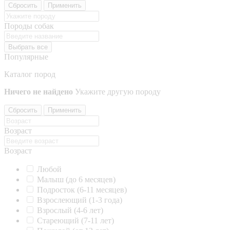
Сбросить
Применить
Породы собак
Выбрать все
Популярные
Каталог пород
Ничего не найдено
Укажите другую породу
Сбросить
Применить
Возраст
Возраст
Любой
Малыш (до 6 месяцев)
Подросток (6-11 месяцев)
Взрослеющий (1-3 года)
Взрослый (4-6 лет)
Стареющий (7-11 лет)