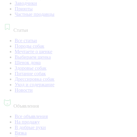
Заводчики
Приюты
Частные продавцы
Статьи
Все статьи
Породы собак
Мечтаете о щенке
Выбираем щенка
Щенок дома
Здоровье собак
Питание собак
Дрессировка собак
Уход и содержание
Новости
Объявления
Все объявления
На продажу
В добрые руки
Вязка