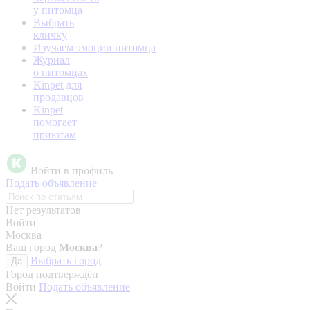
у питомца
Выбрать
кличку
Изучаем эмоции питомца
Журнал
о питомцах
Kinpet для
продавцов
Kinpet
помогает
приютам
Войти в профиль
Подать объявление
Нет результатов
Войти
Москва
Ваш город
Москва
?
Выбрать город
Да
Город подтверждён
Войти
Подать объявление