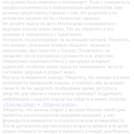
это должно быть отмечено в ветпаспорте. Если у породы есть
предрасположенность к определенным заболеваниям, вам
должны предоставить справки о том, что родители и их
потомство прошли тесты и полностью здоровы.
Не делайте выбор по фото
Необходимо познакомиться с
будущим членом семьи лично. Так вы убедитесь в его
здоровье и определитесь с характером.
Уточните, социализирован ли маленький питомец
Убедитесь,
что малыш с рождения активно общался с людьми и
животными, был приучен к туалету. Посмотрите, не
проявляет ли он излишнюю пугливость или агрессию.
Обязательно поинтересуйтесь у заводчика историей
родителей, особенно мамы: каков их темперамент, заслуги,
состояние здоровья и возраст вязки.
Изучите особенности породы
Убедитесь, что хорошо изучили
особенности выбранной породы, и ответьте себе на вопрос:
сможете ли вы выделить необходимое время, ресурсы и
энергию для заботы о своем новом любимце? Подробную
информацию о каждой породе вы найдете в наших разделах
«Породы собак»
и
«Породы кошек»
.
Убедитесь, что малыш старше 2 месяцев
Именно такой срок
требуется для полноценной выкормки малышей: у них
формируется иммунитет и психологическая независимость.
После достижения двухмесячного возраста щенков или котят
можно отнимать от матери и привозить в новый дом.Именно