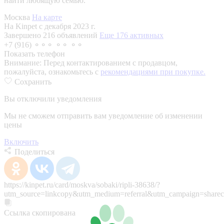
найти любящую семью.
Москва
На карте
На Kinpet c декабря 2023 г.
Завершено 216 объявлений
Еще 176 активных
+7 (916) ⚬⚬⚬ ⚬⚬ ⚬⚬
Показать телефон
Внимание:
Перед контактированием с продавцом,
пожалуйста, ознакомьтесь с
рекомендациями при покупке.
Сохранить
Вы отключили уведомления
Мы не сможем отправить вам уведомление об изменении
цены
Включить
Поделиться
https://kinpet.ru/card/moskva/sobaki/ripli-38638/?
utm_source=linkcopy&utm_medium=referral&utm_campaign=sharec
Ссылка скопирована