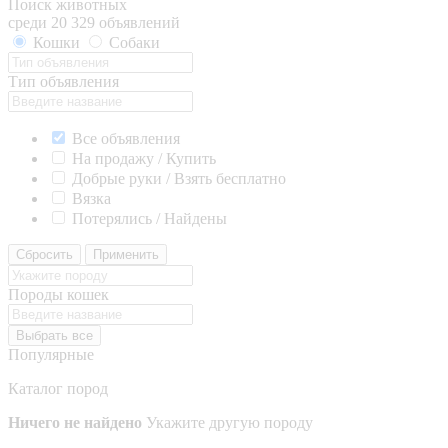
Поиск животных
среди 20 329 объявлений
Кошки
Собаки
Тип объявления
Все объявления
На продажу / Купить
Добрые руки / Взять бесплатно
Вязка
Потерялись / Найдены
Сбросить
Применить
Породы кошек
Выбрать все
Популярные
Каталог пород
Ничего не найдено
Укажите другую породу