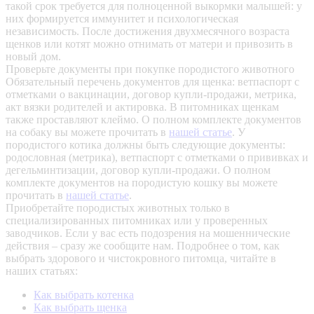
такой срок требуется для полноценной выкормки малышей: у
них формируется иммунитет и психологическая
независимость. После достижения двухмесячного возраста
щенков или котят можно отнимать от матери и привозить в
новый дом.
Проверьте документы при покупке породистого животного
Обязательный перечень документов для щенка: ветпаспорт с
отметками о вакцинации, договор купли-продажи, метрика,
акт вязки родителей и актировка. В питомниках щенкам
также проставляют клеймо. О полном комплекте документов
на собаку вы можете прочитать в
нашей статье
.
У
породистого котика должны быть следующие документы:
родословная (метрика), ветпаспорт с отметками о прививках и
дегельминтизации, договор купли-продажи. О полном
комплекте документов на породистую кошку вы можете
прочитать в
нашей статье
.
Приобретайте породистых животных только в
специализированных питомниках или у проверенных
заводчиков. Если у вас есть подозрения на мошеннические
действия – сразу же сообщите нам.
Подробнее о том, как
выбрать здорового и чистокровного питомца, читайте в
наших статьях:
Как выбрать котенка
Как выбрать щенка