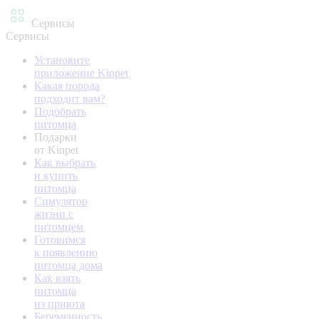
Сервисы
Сервисы
Установите
приложение Kinpet
Какая порода
подходит вам?
Подобрать
питомца
Подарки
от Kinpet
Как выбрать
и купить
питомца
Симулятор
жизни с
питомцем
Готовимся
к появлению
питомца дома
Как взять
питомца
из приюта
Беременность