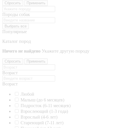
Сбросить
Применить
Породы собак
Выбрать все
Популярные
Каталог пород
Ничего не найдено
Укажите другую породу
Сбросить
Применить
Возраст
Возраст
Любой
Малыш (до 6 месяцев)
Подросток (6-11 месяцев)
Взрослеющий (1-3 года)
Взрослый (4-6 лет)
Стареющий (7-11 лет)