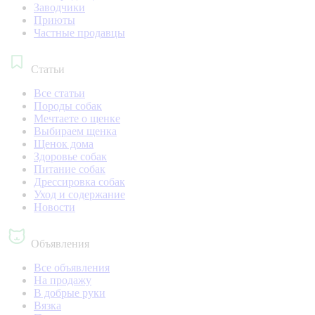
Заводчики
Приюты
Частные продавцы
Статьи
Все статьи
Породы собак
Мечтаете о щенке
Выбираем щенка
Щенок дома
Здоровье собак
Питание собак
Дрессировка собак
Уход и содержание
Новости
Объявления
Все объявления
На продажу
В добрые руки
Вязка