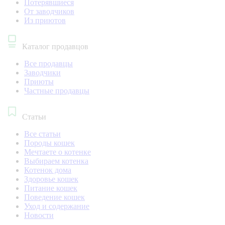
Потерявшиеся
От заводчиков
Из приютов
Каталог продавцов
Все продавцы
Заводчики
Приюты
Частные продавцы
Статьи
Все статьи
Породы кошек
Мечтаете о котенке
Выбираем котенка
Котенок дома
Здоровье кошек
Питание кошек
Поведение кошек
Уход и содержание
Новости