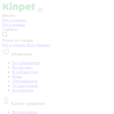
Москва
Всё о собаках
Всё о кошках
Сервисы
Поиск по статьям
Всё о собаках
Всё о кошках
Объявления
Все объявления
На продажу
В добрые руки
Вязка
Потерявшиеся
От заводчиков
Из приютов
Каталог продавцов
Все продавцы