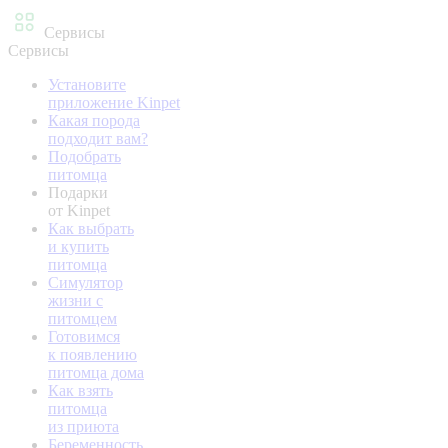
Сервисы
Сервисы
Установите
приложение Kinpet
Какая порода
подходит вам?
Подобрать
питомца
Подарки
от Kinpet
Как выбрать
и купить
питомца
Симулятор
жизни с
питомцем
Готовимся
к появлению
питомца дома
Как взять
питомца
из приюта
Беременность