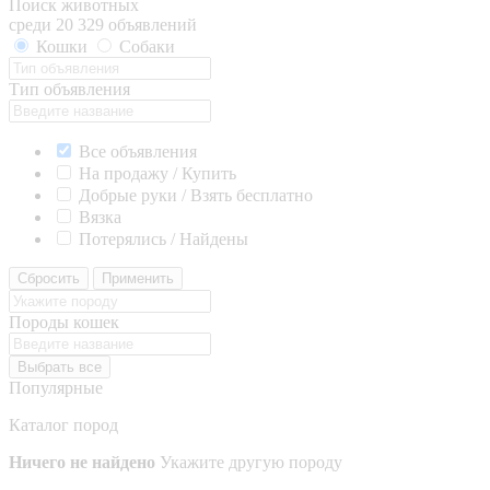
Поиск животных
среди 20 329 объявлений
Кошки
Собаки
Тип объявления
Все объявления
На продажу / Купить
Добрые руки / Взять бесплатно
Вязка
Потерялись / Найдены
Сбросить
Применить
Породы кошек
Выбрать все
Популярные
Каталог пород
Ничего не найдено
Укажите другую породу