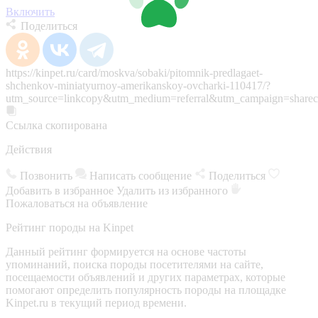
Включить
Поделиться
https://kinpet.ru/card/moskva/sobaki/pitomnik-predlagaet-
shchenkov-miniatyurnoy-amerikanskoy-ovcharki-110417/?
utm_source=linkcopy&utm_medium=referral&utm_campaign=sharec
Ссылка скопирована
Действия
Позвонить
Написать сообщение
Поделиться
Добавить в избранное
Удалить из избранного
Пожаловаться на объявление
Рейтинг породы на Kinpet
Данный рейтинг формируется на основе частоты
упоминаний, поиска породы посетителями на сайте,
посещаемости объявлений и других параметрах, которые
помогают определить популярность породы на площадке
Kinpet.ru в текущий период времени.