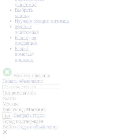
у питомца
Выбрать
кличку
Изучаем эмоции питомца
Журнал
о питомцах
Kinpet для
продавцов
Kinpet
помогает
приютам
Войти в профиль
Подать объявление
Нет результатов
Войти
Москва
Ваш город
Москва
?
Выбрать город
Да
Город подтверждён
Войти
Подать объявление