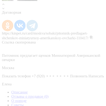
Договорная
https://kinpet.ru/card/moskva/sobaki/pitomnik-predlagaet-
shchenkov-miniatyurnoy-amerikanskoy-ovcharki-110417/
Ссылка скопирована
Питомник предлагает щенков Миниатюрной Американской
овчарки
Москва
Показать телефон
+7 (920) ⚬⚬⚬ ⚬⚬ ⚬⚬
Позвонить
Написать
Елена
Описание
Отзывы о продавце
(0)
О породе
Советы