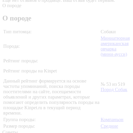
Еще нет отзывов о продавце. Ваш отзыв будет первым.
О породе
О породе
Тип питомца:
Собаки
Миниатюрная
американская
Порода:
овчарка
(мини-аусси)
Рейтинг породы:
Рейтинг породы на Kinpet
Данный рейтинг формируется на основе
№ 53 из 519
частоты упоминаний, поиска породы
Пород Собак
посетителями на сайте, посещаемости
объявлений и других параметрах, которые
помогают определить популярность породы на
площадке Kinpet.ru в текущий период
времени.
Группа породы:
Компаньон
Размер породы:
Средние
Советы