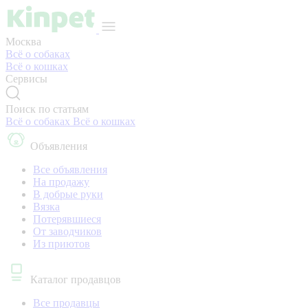
Москва
Всё о собаках
Всё о кошках
Сервисы
Поиск по статьям
Всё о собаках
Всё о кошках
Объявления
Все объявления
На продажу
В добрые руки
Вязка
Потерявшиеся
От заводчиков
Из приютов
Каталог продавцов
Все продавцы