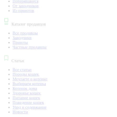
Потерявшиеся
От заводчиков
Из приютов
Каталог продавцов
Все продавцы
Заводчики
Приюты
Частные продавцы
Статьи
Все статьи
Породы кошек
Мечтаете о котенке
Выбираем котенка
Котенок дома
Здоровье кошек
Питание кошек
Поведение кошек
Уход и содержание
Новости