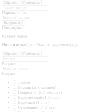
Сбросить
Применить
Породы собак
Выбрать все
Популярные
Каталог пород
Ничего не найдено
Укажите другую породу
Сбросить
Применить
Возраст
Возраст
Любой
Малыш (до 6 месяцев)
Подросток (6-11 месяцев)
Взрослеющий (1-3 года)
Взрослый (4-6 лет)
Стареющий (7-11 лет)