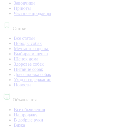
Заводчики
Приюты
Частные продавцы
Статьи
Все статьи
Породы собак
Мечтаете о щенке
Выбираем щенка
Щенок дома
Здоровье собак
Питание собак
Дрессировка собак
Уход и содержание
Новости
Объявления
Все объявления
На продажу
В добрые руки
Вязка