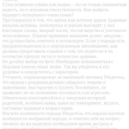
Стать хозяином собаки или кошки – это не только невероятная
радость, но и огромная ответственность. Как выбрать
будущего четвероного члена семьи?
Удостоверьтесь в том, что щенок или котенок здоров
Здоровые
малыши активны, любопытны и хорошо выглядят: у них
блестящие глазки, мокрый носик, чистая шерстка и упитанное
телосложение. Первые прививки малышам делает заводчик –
это должно быть отмечено в ветпаспорте. Если у породы есть
предрасположенность к определенным заболеваниям, вам
должны предоставить справки о том, что родители и их
потомство прошли тесты и полностью здоровы.
Не делайте выбор по фото
Необходимо познакомиться с
будущим членом семьи лично. Так вы убедитесь в его
здоровье и определитесь с характером.
Уточните, социализирован ли маленький питомец
Убедитесь,
что малыш с рождения активно общался с людьми и
животными, был приучен к туалету. Посмотрите, не
проявляет ли он излишнюю пугливость или агрессию.
Обязательно поинтересуйтесь у заводчика историей
родителей, особенно мамы: каков их темперамент, заслуги,
состояние здоровья и возраст вязки.
Изучите особенности породы
Убедитесь, что хорошо изучили
особенности выбранной породы, и ответьте себе на вопрос:
сможете ли вы выделить необходимое время, ресурсы и
энергию для заботы о своем новом любимце? Подробную