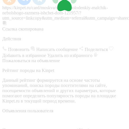
https://kinpet.ru/card/moskva/sobaki/molodenkiy-malchik-
nebolshogo-razmera-ishchet-dom-121957/?
utm_source=linkcopy&utm_medium=referral&utm_campaign=sharec
Ссылка скопирована
Действия
Позвонить
Написать сообщение
Поделиться
Добавить в избранное
Удалить из избранного
Пожаловаться на объявление
Рейтинг породы на Kinpet
Данный рейтинг формируется на основе частоты
упоминаний, поиска породы посетителями на сайте,
посещаемости объявлений и других параметрах, которые
помогают определить популярность породы на площадке
Kinpet.ru в текущий период времени.
Объявления пользователя