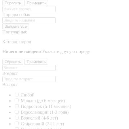
Сбросить
Применить
Породы собак
Выбрать все
Популярные
Каталог пород
Ничего не найдено
Укажите другую породу
Сбросить
Применить
Возраст
Возраст
Любой
Малыш (до 6 месяцев)
Подросток (6-11 месяцев)
Взрослеющий (1-3 года)
Взрослый (4-6 лет)
Стареющий (7-11 лет)