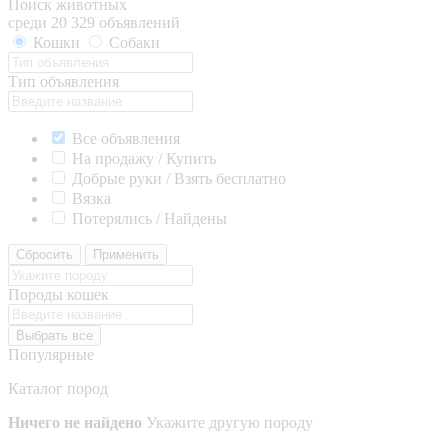
Поиск животных
среди 20 329 объявлений
Кошки
Собаки
Тип объявления
Все объявления
На продажу / Купить
Добрые руки / Взять бесплатно
Вязка
Потерялись / Найдены
Сбросить
Применить
Породы кошек
Выбрать все
Популярные
Каталог пород
Ничего не найдено
Укажите другую породу