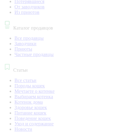
Потерявшиеся
От заводчиков
Из приютов
Каталог продавцов
Все продавцы
Заводчики
Приюты
Частные продавцы
Статьи
Все статьи
Породы кошек
Мечтаете о котенке
Выбираем котенка
Котенок дома
Здоровье кошек
Питание кошек
Поведение кошек
Уход и содержание
Новости