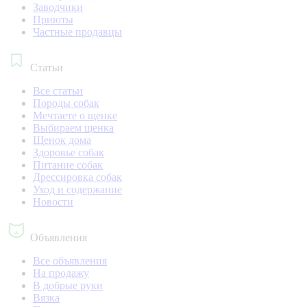
Заводчики
Приюты
Частные продавцы
Статьи
Все статьи
Породы собак
Мечтаете о щенке
Выбираем щенка
Щенок дома
Здоровье собак
Питание собак
Дрессировка собак
Уход и содержание
Новости
Объявления
Все объявления
На продажу
В добрые руки
Вязка