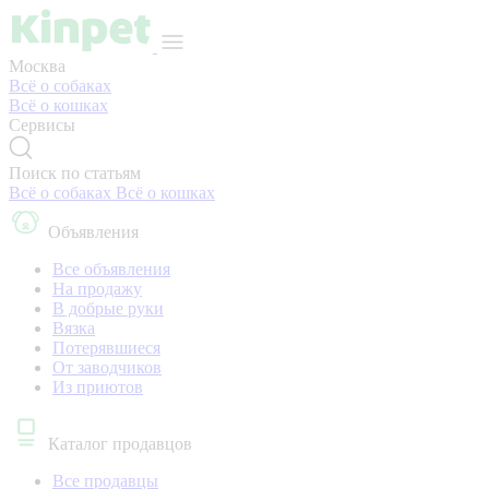
Москва
Всё о собаках
Всё о кошках
Сервисы
Поиск по статьям
Всё о собаках
Всё о кошках
Объявления
Все объявления
На продажу
В добрые руки
Вязка
Потерявшиеся
От заводчиков
Из приютов
Каталог продавцов
Все продавцы