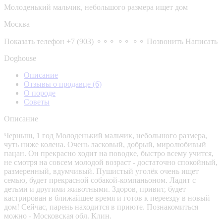
Молоденький мальчик, небольшого размера ищет дом
Москва
Показать телефон
+7 (903) ⚬⚬⚬ ⚬⚬ ⚬⚬
Позвонить
Написать
Doghouse
Описание
Отзывы о продавце
(6)
О породе
Советы
Описание
Черныш, 1 год Молоденький мальчик, небольшого размера,
чуть ниже колена. Очень ласковый, добрый, миролюбивый
пацан. Он прекрасно ходит на поводке, быстро всему учится,
не смотря на совсем молодой возраст - достаточно спокойный,
размеренный, вдумчивый. Пушистый уголёк очень ищет
семью, будет прекрасной собакой-компаньоном. Ладит с
детьми и другими животными. Здоров, привит, будет
кастрирован в ближайшее время и готов к переезду в новый
дом! Сейчас, парень находится в приюте. Познакомиться
можно - Московская обл. Клин.