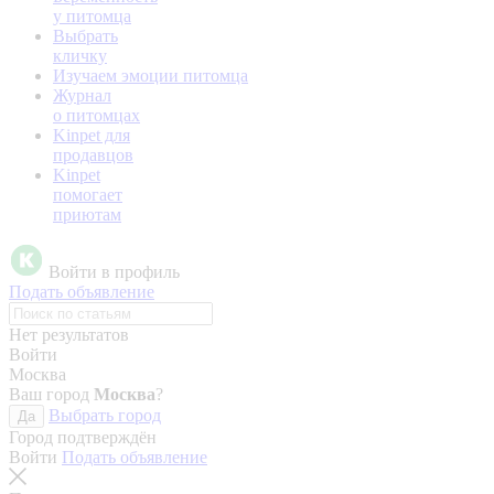
у питомца
Выбрать
кличку
Изучаем эмоции питомца
Журнал
о питомцах
Kinpet для
продавцов
Kinpet
помогает
приютам
Войти в профиль
Подать объявление
Нет результатов
Войти
Москва
Ваш город
Москва
?
Выбрать город
Да
Город подтверждён
Войти
Подать объявление