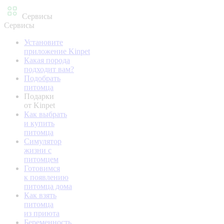
Сервисы
Сервисы
Установите
приложение Kinpet
Какая порода
подходит вам?
Подобрать
питомца
Подарки
от Kinpet
Как выбрать
и купить
питомца
Симулятор
жизни с
питомцем
Готовимся
к появлению
питомца дома
Как взять
питомца
из приюта
Беременность