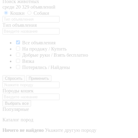
Поиск животных
среди 20 329 объявлений
Кошки
Собаки
Тип объявления
Все объявления
На продажу / Купить
Добрые руки / Взять бесплатно
Вязка
Потерялись / Найдены
Сбросить
Применить
Породы кошек
Выбрать все
Популярные
Каталог пород
Ничего не найдено
Укажите другую породу