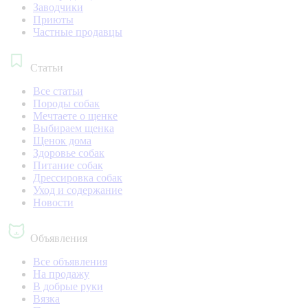
Заводчики
Приюты
Частные продавцы
Статьи
Все статьи
Породы собак
Мечтаете о щенке
Выбираем щенка
Щенок дома
Здоровье собак
Питание собак
Дрессировка собак
Уход и содержание
Новости
Объявления
Все объявления
На продажу
В добрые руки
Вязка