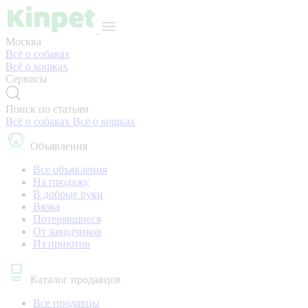
Москва
Всё о собаках
Всё о кошках
Сервисы
Поиск по статьям
Всё о собаках
Всё о кошках
Объявления
Все объявления
На продажу
В добрые руки
Вязка
Потерявшиеся
От заводчиков
Из приютов
Каталог продавцов
Все продавцы