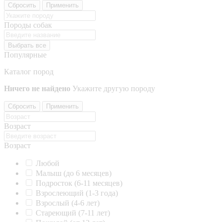
Сбросить
Применить
Породы собак
Выбрать все
Популярные
Каталог пород
Ничего не найдено
Укажите другую породу
Сбросить
Применить
Возраст
Возраст
Любой
Малыш (до 6 месяцев)
Подросток (6-11 месяцев)
Взрослеющий (1-3 года)
Взрослый (4-6 лет)
Стареющий (7-11 лет)