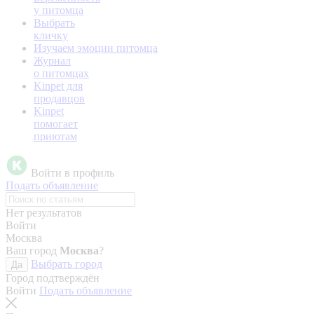
у питомца
Выбрать
кличку
Изучаем эмоции питомца
Журнал
о питомцах
Kinpet для
продавцов
Kinpet
помогает
приютам
Войти в профиль
Подать объявление
Нет результатов
Войти
Москва
Ваш город
Москва
?
Выбрать город
Да
Город подтверждён
Войти
Подать объявление