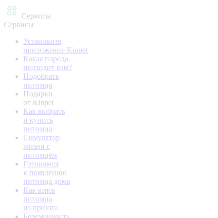
Сервисы
Сервисы
Установите
приложение Kinpet
Какая порода
подходит вам?
Подобрать
питомца
Подарки
от Kinpet
Как выбрать
и купить
питомца
Симулятор
жизни с
питомцем
Готовимся
к появлению
питомца дома
Как взять
питомца
из приюта
Беременность