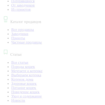
Потерявшиеся
От заводчиков
Из приютов
Каталог продавцов
Все продавцы
Заводчики
Приюты
Частные продавцы
Статьи
Все статьи
Породы кошек
Мечтаете о котенке
Выбираем котенка
Котенок дома
Здоровье кошек
Питание кошек
Поведение кошек
Уход и содержание
Новости