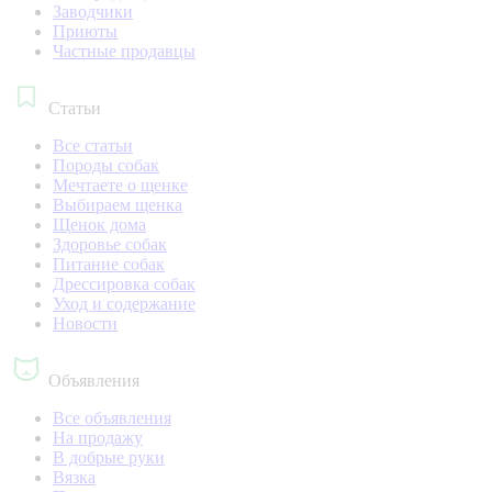
Заводчики
Приюты
Частные продавцы
Статьи
Все статьи
Породы собак
Мечтаете о щенке
Выбираем щенка
Щенок дома
Здоровье собак
Питание собак
Дрессировка собак
Уход и содержание
Новости
Объявления
Все объявления
На продажу
В добрые руки
Вязка