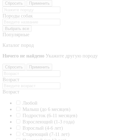
Сбросить
Применить
Породы собак
Выбрать все
Популярные
Каталог пород
Ничего не найдено
Укажите другую породу
Сбросить
Применить
Возраст
Возраст
Любой
Малыш (до 6 месяцев)
Подросток (6-11 месяцев)
Взрослеющий (1-3 года)
Взрослый (4-6 лет)
Стареющий (7-11 лет)