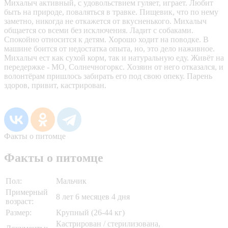
Михалыч активный, с удовольствием гуляет, играет. Любит
быть на природе, поваляться в травке. Пищевик, что по нему
заметно, никогда не откажется от вкусненького. Михалыч
общается со всеми без исключения. Ладит с собаками.
Спокойно относится к детям. Хорошо ходит на поводке. В
машине боится от недостатка опыта, но, это дело наживное.
Михалыч ест как сухой корм, так и натуральную еду. Живёт на
передержке - МО, Солнечногоркс. Хозяин от него отказался, и
волонтёрам пришлось забирать его под свою опеку. Парень
здоров, привит, кастрирован.
Факты о питомце
Факты о питомце
Пол:
Мальчик
Примерный
8 лет 6 месяцев 4 дня
возраст:
Размер:
Крупный (26-44 кг)
Кастрирован / стерилизована,