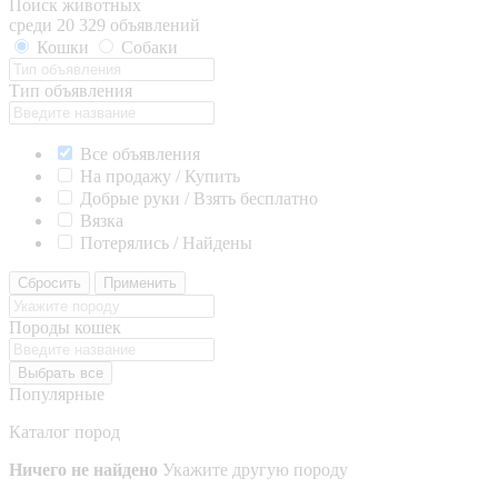
Поиск животных
среди 20 329 объявлений
Кошки
Собаки
Тип объявления
Все объявления
На продажу / Купить
Добрые руки / Взять бесплатно
Вязка
Потерялись / Найдены
Сбросить
Применить
Породы кошек
Выбрать все
Популярные
Каталог пород
Ничего не найдено
Укажите другую породу