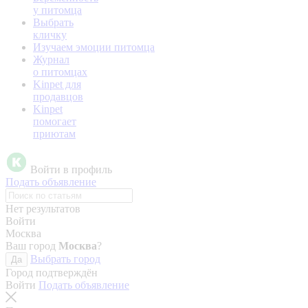
у питомца
Выбрать
кличку
Изучаем эмоции питомца
Журнал
о питомцах
Kinpet для
продавцов
Kinpet
помогает
приютам
Войти в профиль
Подать объявление
Нет результатов
Войти
Москва
Ваш город
Москва
?
Выбрать город
Да
Город подтверждён
Войти
Подать объявление