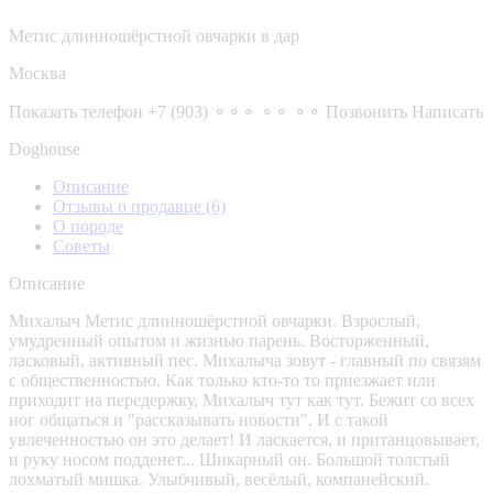
Метис длинношёрстной овчарки в дар
Москва
Показать телефон
+7 (903) ⚬⚬⚬ ⚬⚬ ⚬⚬
Позвонить
Написать
Doghouse
Описание
Отзывы о продавце
(6)
О породе
Советы
Описание
Михалыч Метис длинношёрстной овчарки. Взрослый,
умудренный опытом и жизнью парень. Восторженный,
ласковый, активный пес. Михалыча зовут - главный по связям
с общественностью. Как только кто-то то приезжает или
приходит на передержку, Михалыч тут как тут. Бежит со всех
ног общаться и "рассказывать новости". И с такой
увлеченностью он это делает! И ласкается, и пританцовывает,
и руку носом подденет... Шикарный он. Большой толстый
лохматый мишка. Улыбчивый, весёлый, компанейский.