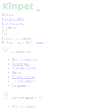
Москва
Всё о собаках
Всё о кошках
Сервисы
Поиск по статьям
Всё о собаках
Всё о кошках
Объявления
Все объявления
На продажу
В добрые руки
Вязка
Потерявшиеся
От заводчиков
Из приютов
Каталог продавцов
Все продавцы