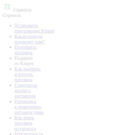
Сервисы
Сервисы
Установите
приложение Kinpet
Какая порода
подходит вам?
Подобрать
питомца
Подарки
от Kinpet
Как выбрать
и купить
питомца
Симулятор
жизни с
питомцем
Готовимся
к появлению
питомца дома
Как взять
питомца
из приюта
Беременность