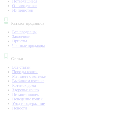
Потерявшиеся
От заводчиков
Из приютов
Каталог продавцов
Все продавцы
Заводчики
Приюты
Частные продавцы
Статьи
Все статьи
Породы кошек
Мечтаете о котенке
Выбираем котенка
Котенок дома
Здоровье кошек
Питание кошек
Поведение кошек
Уход и содержание
Новости