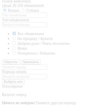
Поиск животных
среди 20 329 объявлений
Кошки
Собаки
Тип объявления
Все объявления
На продажу / Купить
Добрые руки / Взять бесплатно
Вязка
Потерялись / Найдены
Сбросить
Применить
Породы кошек
Выбрать все
Популярные
Каталог пород
Ничего не найдено
Укажите другую породу