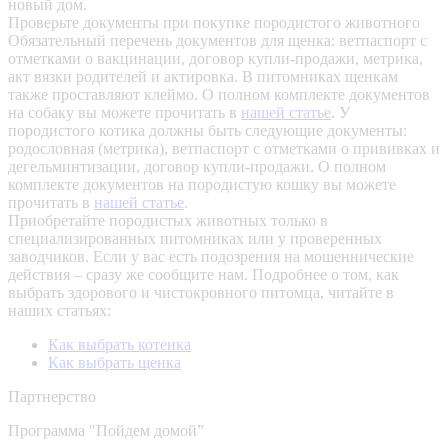
новый дом.
Проверьте документы при покупке породистого животного
Обязательный перечень документов для щенка: ветпаспорт с
отметками о вакцинации, договор купли-продажи, метрика,
акт вязки родителей и актировка. В питомниках щенкам
также проставляют клеймо. О полном комплекте документов
на собаку вы можете прочитать в
нашей статье
.
У
породистого котика должны быть следующие документы:
родословная (метрика), ветпаспорт с отметками о прививках и
дегельминтизации, договор купли-продажи. О полном
комплекте документов на породистую кошку вы можете
прочитать в
нашей статье
.
Приобретайте породистых животных только в
специализированных питомниках или у проверенных
заводчиков. Если у вас есть подозрения на мошеннические
действия – сразу же сообщите нам.
Подробнее о том, как
выбрать здорового и чистокровного питомца, читайте в
наших статьях:
Как выбрать котенка
Как выбрать щенка
Партнерство
Программа "Пойдем домой”