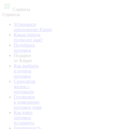
Сервисы
Сервисы
Установите
приложение Kinpet
Какая порода
подходит вам?
Подобрать
питомца
Подарки
от Kinpet
Как выбрать
и купить
питомца
Симулятор
жизни с
питомцем
Готовимся
к появлению
питомца дома
Как взять
питомца
из приюта
Беременность