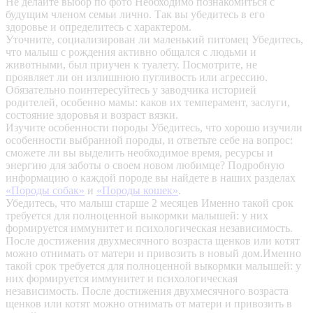
Не делайте выбор по фото
Необходимо познакомиться с
будущим членом семьи лично. Так вы убедитесь в его
здоровье и определитесь с характером.
Уточните, социализирован ли маленький питомец
Убедитесь,
что малыш с рождения активно общался с людьми и
животными, был приучен к туалету. Посмотрите, не
проявляет ли он излишнюю пугливость или агрессию.
Обязательно поинтересуйтесь у заводчика историей
родителей, особенно мамы: каков их темперамент, заслуги,
состояние здоровья и возраст вязки.
Изучите особенности породы
Убедитесь, что хорошо изучили
особенности выбранной породы, и ответьте себе на вопрос:
сможете ли вы выделить необходимое время, ресурсы и
энергию для заботы о своем новом любимце? Подробную
информацию о каждой породе вы найдете в наших разделах
«Породы собак»
и
«Породы кошек»
.
Убедитесь, что малыш старше 2 месяцев
Именно такой срок
требуется для полноценной выкормки малышей: у них
формируется иммунитет и психологическая независимость.
После достижения двухмесячного возраста щенков или котят
можно отнимать от матери и привозить в новый дом.Именно
такой срок требуется для полноценной выкормки малышей: у
них формируется иммунитет и психологическая
независимость. После достижения двухмесячного возраста
щенков или котят можно отнимать от матери и привозить в