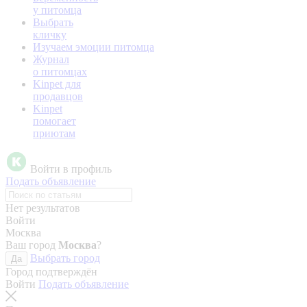
у питомца
Выбрать
кличку
Изучаем эмоции питомца
Журнал
о питомцах
Kinpet для
продавцов
Kinpet
помогает
приютам
Войти в профиль
Подать объявление
Нет результатов
Войти
Москва
Ваш город
Москва
?
Выбрать город
Да
Город подтверждён
Войти
Подать объявление