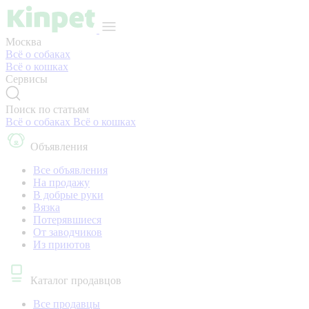
Москва
Всё о собаках
Всё о кошках
Сервисы
Поиск по статьям
Всё о собаках
Всё о кошках
Объявления
Все объявления
На продажу
В добрые руки
Вязка
Потерявшиеся
От заводчиков
Из приютов
Каталог продавцов
Все продавцы