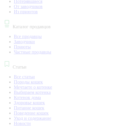
Потерявшиеся
От заводчиков
Из приютов
Каталог продавцов
Все продавцы
Заводчики
Приюты
Частные продавцы
Статьи
Все статьи
Породы кошек
Мечтаете о котенке
Выбираем котенка
Котенок дома
Здоровье кошек
Питание кошек
Поведение кошек
Уход и содержание
Новости