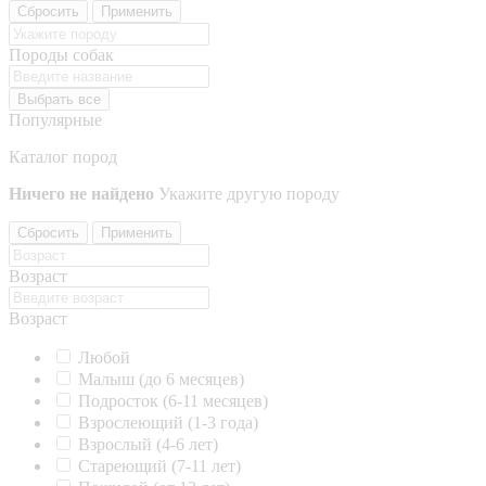
Сбросить
Применить
Породы собак
Выбрать все
Популярные
Каталог пород
Ничего не найдено
Укажите другую породу
Сбросить
Применить
Возраст
Возраст
Любой
Малыш (до 6 месяцев)
Подросток (6-11 месяцев)
Взрослеющий (1-3 года)
Взрослый (4-6 лет)
Стареющий (7-11 лет)