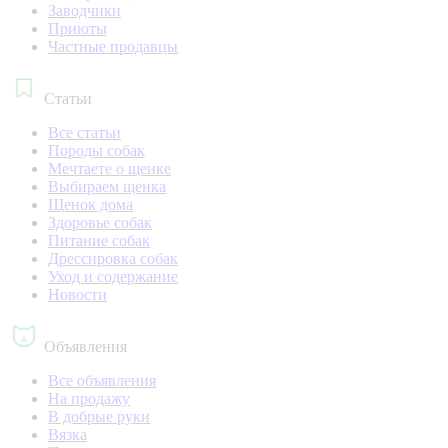
Заводчики
Приюты
Частные продавцы
Статьи
Все статьи
Породы собак
Мечтаете о щенке
Выбираем щенка
Щенок дома
Здоровье собак
Питание собак
Дрессировка собак
Уход и содержание
Новости
Объявления
Все объявления
На продажу
В добрые руки
Вязка