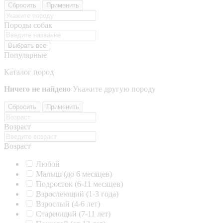
Сбросить
Применить
Породы собак
Выбрать все
Популярные
Каталог пород
Ничего не найдено
Укажите другую породу
Сбросить
Применить
Возраст
Возраст
Любой
Малыш (до 6 месяцев)
Подросток (6-11 месяцев)
Взрослеющий (1-3 года)
Взрослый (4-6 лет)
Стареющий (7-11 лет)