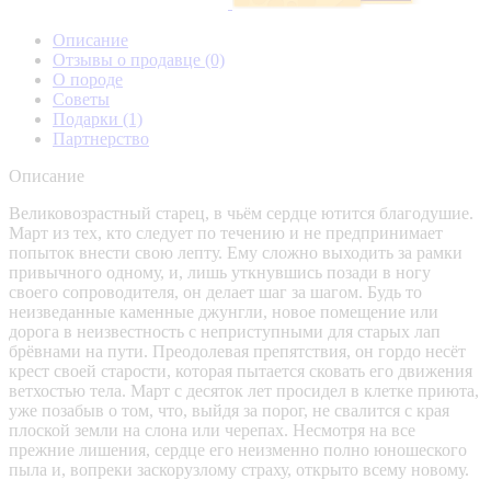
Описание
Отзывы о продавце
(0)
О породе
Советы
Подарки
(1)
Партнерство
Описание
Великовозрастный старец, в чьём сердце ютится благодушие.
Март из тех, кто следует по течению и не предпринимает
попыток внести свою лепту. Ему сложно выходить за рамки
привычного одному, и, лишь уткнувшись позади в ногу
своего сопроводителя, он делает шаг за шагом. Будь то
неизведанные каменные джунгли, новое помещение или
дорога в неизвестность с неприступными для старых лап
брёвнами на пути. Преодолевая препятствия, он гордо несёт
крест своей старости, которая пытается сковать его движения
ветхостью тела. Март с десяток лет просидел в клетке приюта,
уже позабыв о том, что, выйдя за порог, не свалится с края
плоской земли на слона или черепах. Несмотря на все
прежние лишения, сердце его неизменно полно юношеского
пыла и, вопреки заскорузлому страху, открыто всему новому.