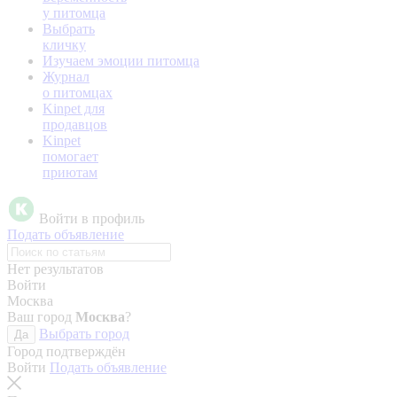
у питомца
Выбрать
кличку
Изучаем эмоции питомца
Журнал
о питомцах
Kinpet для
продавцов
Kinpet
помогает
приютам
Войти в профиль
Подать объявление
Нет результатов
Войти
Москва
Ваш город
Москва
?
Выбрать город
Да
Город подтверждён
Войти
Подать объявление