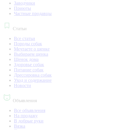
Заводчики
Приюты
Частные продавцы
Статьи
Все статьи
Породы собак
Мечтаете о щенке
Выбираем щенка
Щенок дома
Здоровье собак
Питание собак
Дрессировка собак
Уход и содержание
Новости
Объявления
Все объявления
На продажу
В добрые руки
Вязка