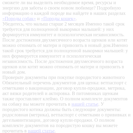
сможете ли вы выделить необходимое время, ресурсы и
энергию для заботы о своем новом любимце? Подробную
информацию о каждой породе вы найдете в наших разделах
«Породы собак»
и
«Породы кошек»
.
Убедитесь, что малыш старше 2 месяцев
Именно такой срок
требуется для полноценной выкормки малышей: у них
формируется иммунитет и психологическая независимость.
После достижения двухмесячного возраста щенков или котят
можно отнимать от матери и привозить в новый дом.Именно
такой срок требуется для полноценной выкормки малышей: у
них формируется иммунитет и психологическая
независимость. После достижения двухмесячного возраста
щенков или котят можно отнимать от матери и привозить в
новый дом.
Проверьте документы при покупке породистого животного
Обязательный перечень документов для щенка: ветпаспорт с
отметками о вакцинации, договор купли-продажи, метрика,
акт вязки родителей и актировка. В питомниках щенкам
также проставляют клеймо. О полном комплекте документов
на собаку вы можете прочитать в
нашей статье
.
У
породистого котика должны быть следующие документы:
родословная (метрика), ветпаспорт с отметками о прививках и
дегельминтизации, договор купли-продажи. О полном
комплекте документов на породистую кошку вы можете
прочитать в
нашей статье
.