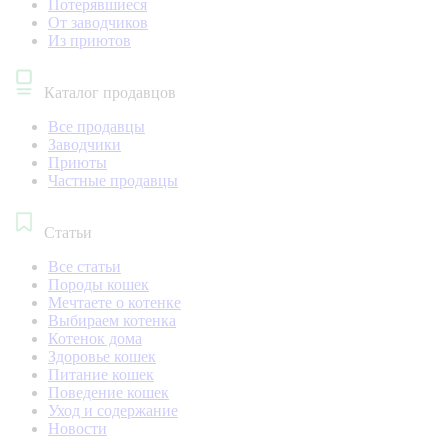
Потерявшиеся
От заводчиков
Из приютов
Каталог продавцов
Все продавцы
Заводчики
Приюты
Частные продавцы
Статьи
Все статьи
Породы кошек
Мечтаете о котенке
Выбираем котенка
Котенок дома
Здоровье кошек
Питание кошек
Поведение кошек
Уход и содержание
Новости