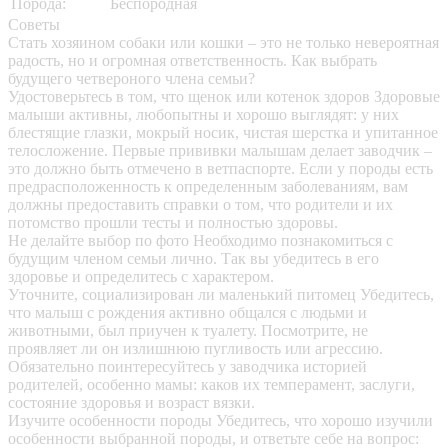
Порода:
Беспородная
Советы
Стать хозяином собаки или кошки – это не только невероятная
радость, но и огромная ответственность. Как выбрать
будущего четвероного члена семьи?
Удостоверьтесь в том, что щенок или котенок здоров
Здоровые
малыши активны, любопытны и хорошо выглядят: у них
блестящие глазки, мокрый носик, чистая шерстка и упитанное
телосложение. Первые прививки малышам делает заводчик –
это должно быть отмечено в ветпаспорте. Если у породы есть
предрасположенность к определенным заболеваниям, вам
должны предоставить справки о том, что родители и их
потомство прошли тесты и полностью здоровы.
Не делайте выбор по фото
Необходимо познакомиться с
будущим членом семьи лично. Так вы убедитесь в его
здоровье и определитесь с характером.
Уточните, социализирован ли маленький питомец
Убедитесь,
что малыш с рождения активно общался с людьми и
животными, был приучен к туалету. Посмотрите, не
проявляет ли он излишнюю пугливость или агрессию.
Обязательно поинтересуйтесь у заводчика историей
родителей, особенно мамы: каков их темперамент, заслуги,
состояние здоровья и возраст вязки.
Изучите особенности породы
Убедитесь, что хорошо изучили
особенности выбранной породы, и ответьте себе на вопрос: