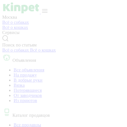
Москва
Всё о собаках
Всё о кошках
Сервисы
Поиск по статьям
Всё о собаках
Всё о кошках
Объявления
Все объявления
На продажу
В добрые руки
Вязка
Потерявшиеся
От заводчиков
Из приютов
Каталог продавцов
Все продавцы