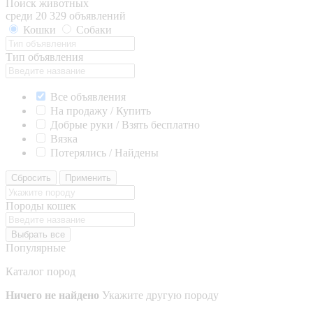
Поиск животных
среди 20 329 объявлений
Кошки
Собаки
Тип объявления
Все объявления
На продажу / Купить
Добрые руки / Взять бесплатно
Вязка
Потерялись / Найдены
Сбросить
Применить
Породы кошек
Выбрать все
Популярные
Каталог пород
Ничего не найдено
Укажите другую породу