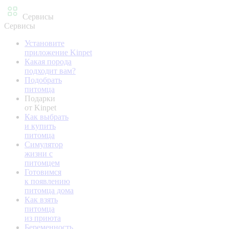
Сервисы
Сервисы
Установите
приложение Kinpet
Какая порода
подходит вам?
Подобрать
питомца
Подарки
от Kinpet
Как выбрать
и купить
питомца
Симулятор
жизни с
питомцем
Готовимся
к появлению
питомца дома
Как взять
питомца
из приюта
Беременность