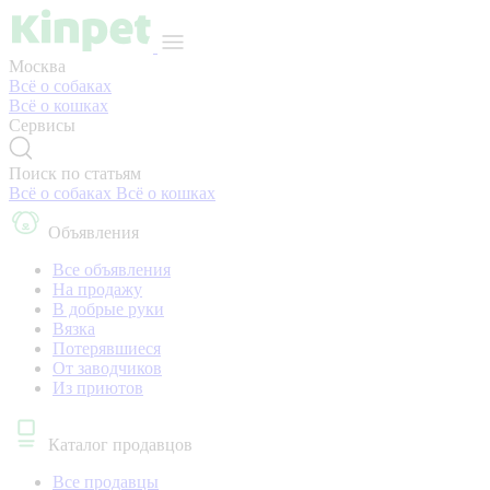
Москва
Всё о собаках
Всё о кошках
Сервисы
Поиск по статьям
Всё о собаках
Всё о кошках
Объявления
Все объявления
На продажу
В добрые руки
Вязка
Потерявшиеся
От заводчиков
Из приютов
Каталог продавцов
Все продавцы