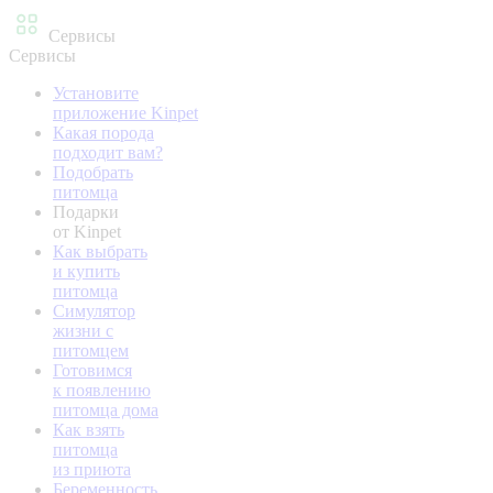
Сервисы
Сервисы
Установите
приложение Kinpet
Какая порода
подходит вам?
Подобрать
питомца
Подарки
от Kinpet
Как выбрать
и купить
питомца
Симулятор
жизни с
питомцем
Готовимся
к появлению
питомца дома
Как взять
питомца
из приюта
Беременность