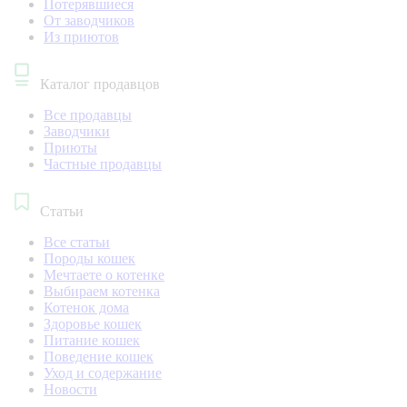
Потерявшиеся
От заводчиков
Из приютов
Каталог продавцов
Все продавцы
Заводчики
Приюты
Частные продавцы
Статьи
Все статьи
Породы кошек
Мечтаете о котенке
Выбираем котенка
Котенок дома
Здоровье кошек
Питание кошек
Поведение кошек
Уход и содержание
Новости