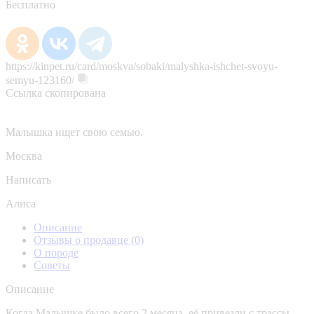
Бесплатно
https://kinpet.ru/card/moskva/sobaki/malyshka-ishchet-svoyu-
semyu-123160/
Ссылка скопирована
Малышка ищет свою семью.
Москва
Написать
Алиса
Описание
Отзывы о продавце
(0)
О породе
Советы
Описание
Когда Малышке было всего 2 месяца, её привезли с трассы.