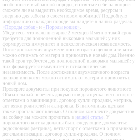
особенности выбранной породы, и ответьте себе на вопрос:
сможете ли вы выделить необходимое время, ресурсы и
энергию для заботы о своем новом любимце? Подробную
информацию о каждой породе вы найдете в наших разделах
«Породы собак»
и
«Породы кошек»
.
Убедитесь, что малыш старше 2 месяцев
Именно такой срок
требуется для полноценной выкормки малышей: у них
формируется иммунитет и психологическая независимость.
После достижения двухмесячного возраста щенков или котят
можно отнимать от матери и привозить в новый дом.Именно
такой срок требуется для полноценной выкормки малышей: у
них формируется иммунитет и психологическая
независимость. После достижения двухмесячного возраста
щенков или котят можно отнимать от матери и привозить в
новый дом.
Проверьте документы при покупке породистого животного
Обязательный перечень документов для щенка: ветпаспорт с
отметками о вакцинации, договор купли-продажи, метрика,
акт вязки родителей и актировка. В питомниках щенкам
также проставляют клеймо. О полном комплекте документов
на собаку вы можете прочитать в
нашей статье
.
У
породистого котика должны быть следующие документы:
родословная (метрика), ветпаспорт с отметками о прививках и
дегельминтизации, договор купли-продажи. О полном
комплекте документов на породистую кошку вы можете