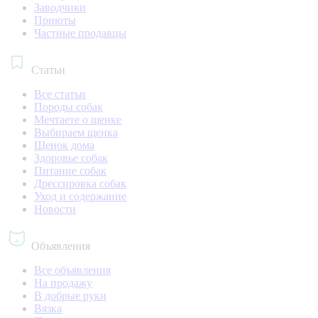
Заводчики
Приюты
Частные продавцы
Статьи
Все статьи
Породы собак
Мечтаете о щенке
Выбираем щенка
Щенок дома
Здоровье собак
Питание собак
Дрессировка собак
Уход и содержание
Новости
Объявления
Все объявления
На продажу
В добрые руки
Вязка