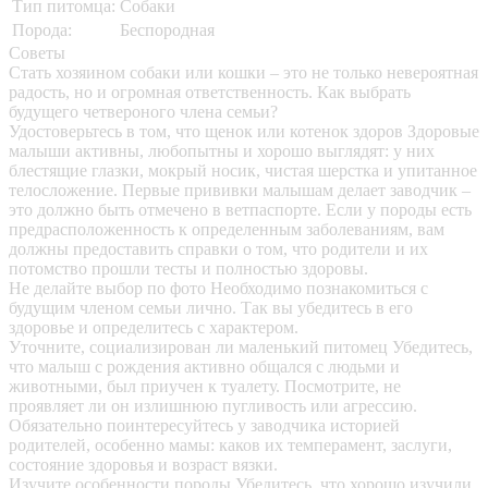
Тип питомца:
Собаки
Порода:
Беспородная
Советы
Стать хозяином собаки или кошки – это не только невероятная
радость, но и огромная ответственность. Как выбрать
будущего четвероного члена семьи?
Удостоверьтесь в том, что щенок или котенок здоров
Здоровые
малыши активны, любопытны и хорошо выглядят: у них
блестящие глазки, мокрый носик, чистая шерстка и упитанное
телосложение. Первые прививки малышам делает заводчик –
это должно быть отмечено в ветпаспорте. Если у породы есть
предрасположенность к определенным заболеваниям, вам
должны предоставить справки о том, что родители и их
потомство прошли тесты и полностью здоровы.
Не делайте выбор по фото
Необходимо познакомиться с
будущим членом семьи лично. Так вы убедитесь в его
здоровье и определитесь с характером.
Уточните, социализирован ли маленький питомец
Убедитесь,
что малыш с рождения активно общался с людьми и
животными, был приучен к туалету. Посмотрите, не
проявляет ли он излишнюю пугливость или агрессию.
Обязательно поинтересуйтесь у заводчика историей
родителей, особенно мамы: каков их темперамент, заслуги,
состояние здоровья и возраст вязки.
Изучите особенности породы
Убедитесь, что хорошо изучили