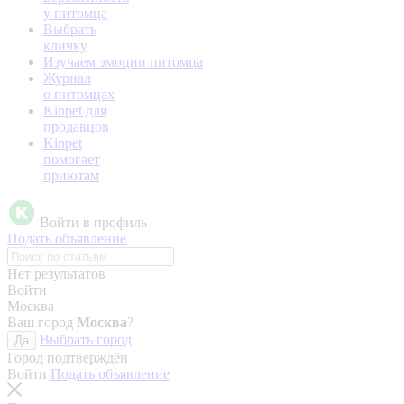
у питомца
Выбрать
кличку
Изучаем эмоции питомца
Журнал
о питомцах
Kinpet для
продавцов
Kinpet
помогает
приютам
Войти в профиль
Подать объявление
Нет результатов
Войти
Москва
Ваш город
Москва
?
Выбрать город
Да
Город подтверждён
Войти
Подать объявление