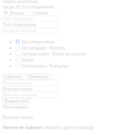
Поиск животных
среди 20 329 объявлений
Кошки
Собаки
Тип объявления
Все объявления
На продажу / Купить
Добрые руки / Взять бесплатно
Вязка
Потерялись / Найдены
Сбросить
Применить
Породы кошек
Выбрать все
Популярные
Каталог пород
Ничего не найдено
Укажите другую породу