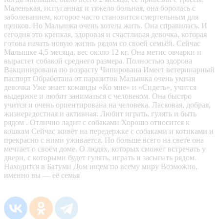
Маленькая, испуганная и тяжело больная, она боролась с
заболеванием, которое часто становится смертельным для
щенков. Но Малышка очень хотела жить. Она справилась. И
сегодня это крепкая, здоровая и счастливая девочка, которая
готова начать новую жизнь рядом со своей семьёй. Сейчас
Малышке 4,5 месяца, вес около 12 кг. Она метис овчарки и
вырастет собакой среднего размера. Полностью здорова
Вакцинирована по возрасту Чипирована Имеет ветеринарный
паспорт Обработана от паразитов Малышка очень умная
девочка Уже знает команды «Ко мне» и «Сидеть», учится
выдержке и любит заниматься с человеком. Она быстро
учится и очень ориентирована на человека. Ласковая, добрая,
жизнерадостная и активная. Любит играть, гулять и быть
рядом . Отлично ладит с собаками Хорошо относится к
кошкам Сейчас живёт на передержке с собаками и котиками и
прекрасно с ними уживается. Но больше всего на свете она
мечтает о своём доме. О людях, которых сможет встречать у
двери, с которыми будет гулять, играть и засыпать рядом.
Находится в Батуми Дом ищем по всему миру Возможно,
именно вы — её семья