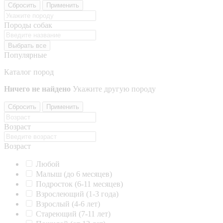
Сбросить
Применить
Породы собак
Выбрать все
Популярные
Каталог пород
Ничего не найдено
Укажите другую породу
Сбросить
Применить
Возраст
Возраст
Любой
Малыш (до 6 месяцев)
Подросток (6-11 месяцев)
Взрослеющий (1-3 года)
Взрослый (4-6 лет)
Стареющий (7-11 лет)