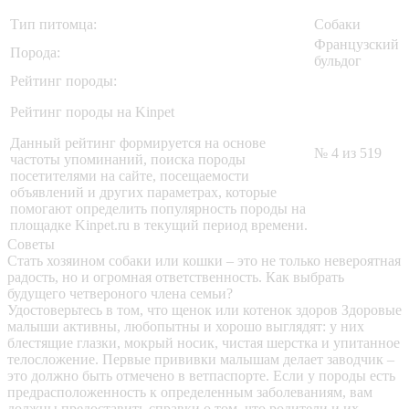
Тип питомца:
Собаки
Французский
Порода:
бульдог
Рейтинг породы:
Рейтинг породы на Kinpet
Данный рейтинг формируется на основе
№ 4 из 519
частоты упоминаний, поиска породы
посетителями на сайте, посещаемости
объявлений и других параметрах, которые
помогают определить популярность породы на
площадке Kinpet.ru в текущий период времени.
Советы
Стать хозяином собаки или кошки – это не только невероятная
радость, но и огромная ответственность. Как выбрать
будущего четвероного члена семьи?
Удостоверьтесь в том, что щенок или котенок здоров
Здоровые
малыши активны, любопытны и хорошо выглядят: у них
блестящие глазки, мокрый носик, чистая шерстка и упитанное
телосложение. Первые прививки малышам делает заводчик –
это должно быть отмечено в ветпаспорте. Если у породы есть
предрасположенность к определенным заболеваниям, вам
должны предоставить справки о том, что родители и их