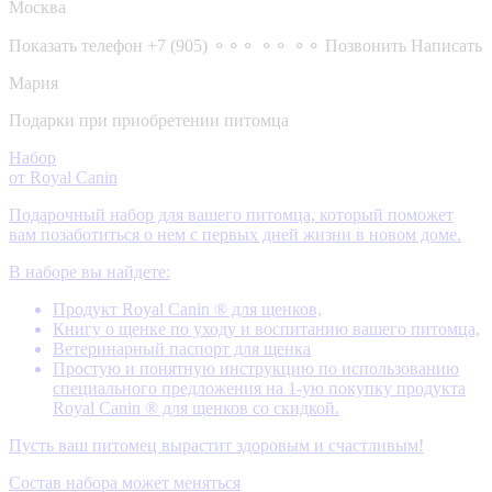
Москва
Показать телефон
+7 (905) ⚬⚬⚬ ⚬⚬ ⚬⚬
Позвонить
Написать
Мария
Подарки при приобретении питомца
Набор
от Royal Canin
Подарочный набор для вашего питомца, который поможет
вам позаботиться о нем с первых дней жизни в новом доме.
В наборе вы найдете:
Продукт Royal Canin ® для щенков,
Книгу о щенке по уходу и воспитанию вашего питомца,
Ветеринарный паспорт для щенка
Простую и понятную инструкцию по использованию
специального предложения на 1-ую покупку продукта
Royal Canin ® для щенков со скидкой.
Пусть ваш питомец вырастит здоровым и счастливым!
Состав набора может меняться