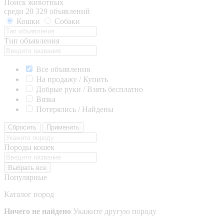
Поиск животных
среди 20 329 объявлений
Кошки
Собаки
Тип объявления
Все объявления
На продажу / Купить
Добрые руки / Взять бесплатно
Вязка
Потерялись / Найдены
Сбросить
Применить
Породы кошек
Выбрать все
Популярные
Каталог пород
Ничего не найдено
Укажите другую породу