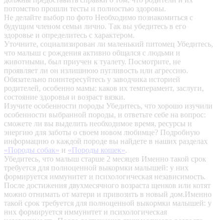
потомство прошли тесты и полностью здоровы.
Не делайте выбор по фото
Необходимо познакомиться с
будущим членом семьи лично. Так вы убедитесь в его
здоровье и определитесь с характером.
Уточните, социализирован ли маленький питомец
Убедитесь,
что малыш с рождения активно общался с людьми и
животными, был приучен к туалету. Посмотрите, не
проявляет ли он излишнюю пугливость или агрессию.
Обязательно поинтересуйтесь у заводчика историей
родителей, особенно мамы: каков их темперамент, заслуги,
состояние здоровья и возраст вязки.
Изучите особенности породы
Убедитесь, что хорошо изучили
особенности выбранной породы, и ответьте себе на вопрос:
сможете ли вы выделить необходимое время, ресурсы и
энергию для заботы о своем новом любимце? Подробную
информацию о каждой породе вы найдете в наших разделах
«Породы собак»
и
«Породы кошек»
.
Убедитесь, что малыш старше 2 месяцев
Именно такой срок
требуется для полноценной выкормки малышей: у них
формируется иммунитет и психологическая независимость.
После достижения двухмесячного возраста щенков или котят
можно отнимать от матери и привозить в новый дом.Именно
такой срок требуется для полноценной выкормки малышей: у
них формируется иммунитет и психологическая