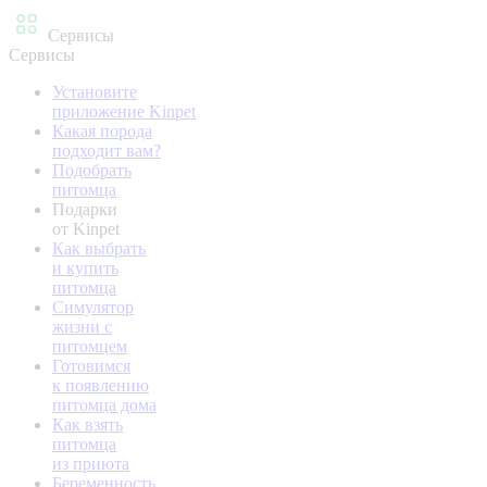
Сервисы
Сервисы
Установите
приложение Kinpet
Какая порода
подходит вам?
Подобрать
питомца
Подарки
от Kinpet
Как выбрать
и купить
питомца
Симулятор
жизни с
питомцем
Готовимся
к появлению
питомца дома
Как взять
питомца
из приюта
Беременность