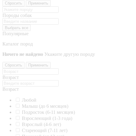
Сбросить
Применить
Породы собак
Выбрать все
Популярные
Каталог пород
Ничего не найдено
Укажите другую породу
Сбросить
Применить
Возраст
Возраст
Любой
Малыш (до 6 месяцев)
Подросток (6-11 месяцев)
Взрослеющий (1-3 года)
Взрослый (4-6 лет)
Стареющий (7-11 лет)