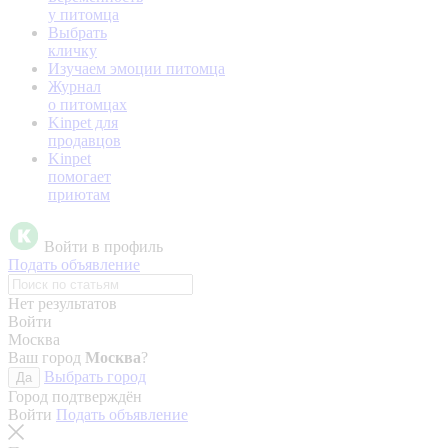
у питомца
Выбрать
кличку
Изучаем эмоции питомца
Журнал
о питомцах
Kinpet для
продавцов
Kinpet
помогает
приютам
Войти в профиль
Подать объявление
Нет результатов
Войти
Москва
Ваш город
Москва
?
Выбрать город
Да
Город подтверждён
Войти
Подать объявление