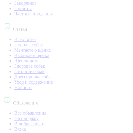
Заводчики
Приюты
Частные продавцы
Статьи
Все статьи
Породы собак
Мечтаете о щенке
Выбираем щенка
Щенок дома
Здоровье собак
Питание собак
Дрессировка собак
Уход и содержание
Новости
Объявления
Все объявления
На продажу
В добрые руки
Вязка