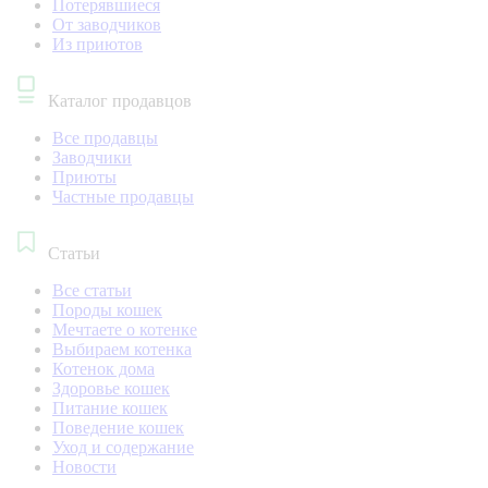
Потерявшиеся
От заводчиков
Из приютов
Каталог продавцов
Все продавцы
Заводчики
Приюты
Частные продавцы
Статьи
Все статьи
Породы кошек
Мечтаете о котенке
Выбираем котенка
Котенок дома
Здоровье кошек
Питание кошек
Поведение кошек
Уход и содержание
Новости