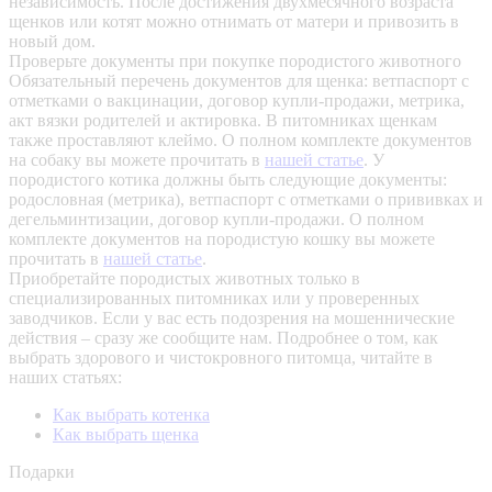
независимость. После достижения двухмесячного возраста
щенков или котят можно отнимать от матери и привозить в
новый дом.
Проверьте документы при покупке породистого животного
Обязательный перечень документов для щенка: ветпаспорт с
отметками о вакцинации, договор купли-продажи, метрика,
акт вязки родителей и актировка. В питомниках щенкам
также проставляют клеймо. О полном комплекте документов
на собаку вы можете прочитать в
нашей статье
.
У
породистого котика должны быть следующие документы:
родословная (метрика), ветпаспорт с отметками о прививках и
дегельминтизации, договор купли-продажи. О полном
комплекте документов на породистую кошку вы можете
прочитать в
нашей статье
.
Приобретайте породистых животных только в
специализированных питомниках или у проверенных
заводчиков. Если у вас есть подозрения на мошеннические
действия – сразу же сообщите нам.
Подробнее о том, как
выбрать здорового и чистокровного питомца, читайте в
наших статьях:
Как выбрать котенка
Как выбрать щенка
Подарки