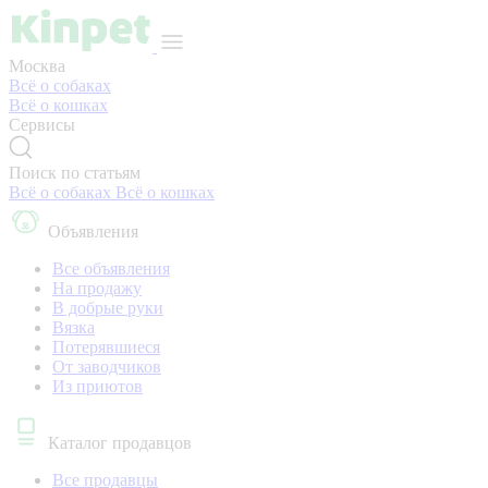
Москва
Всё о собаках
Всё о кошках
Сервисы
Поиск по статьям
Всё о собаках
Всё о кошках
Объявления
Все объявления
На продажу
В добрые руки
Вязка
Потерявшиеся
От заводчиков
Из приютов
Каталог продавцов
Все продавцы