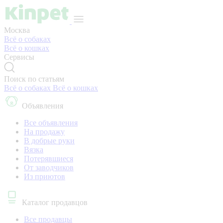
Москва
Всё о собаках
Всё о кошках
Сервисы
Поиск по статьям
Всё о собаках
Всё о кошках
Объявления
Все объявления
На продажу
В добрые руки
Вязка
Потерявшиеся
От заводчиков
Из приютов
Каталог продавцов
Все продавцы