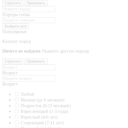
Сбросить
Применить
Породы собак
Выбрать все
Популярные
Каталог пород
Ничего не найдено
Укажите другую породу
Сбросить
Применить
Возраст
Возраст
Любой
Малыш (до 6 месяцев)
Подросток (6-11 месяцев)
Взрослеющий (1-3 года)
Взрослый (4-6 лет)
Стареющий (7-11 лет)