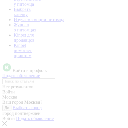
у питомца
Выбрать
кличку
Изучаем эмоции питомца
Журнал
о питомцах
Kinpet для
продавцов
Kinpet
помогает
приютам
Войти в профиль
Подать объявление
Нет результатов
Войти
Москва
Ваш город
Москва
?
Выбрать город
Да
Город подтверждён
Войти
Подать объявление