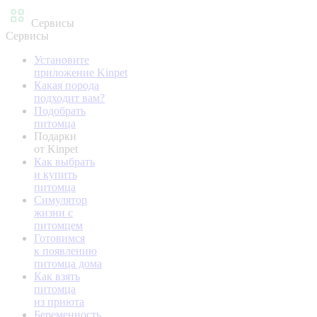
Сервисы
Сервисы
Установите
приложение Kinpet
Какая порода
подходит вам?
Подобрать
питомца
Подарки
от Kinpet
Как выбрать
и купить
питомца
Симулятор
жизни с
питомцем
Готовимся
к появлению
питомца дома
Как взять
питомца
из приюта
Беременность