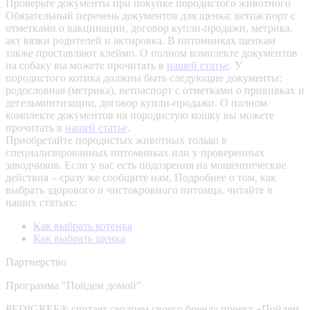
Проверьте документы при покупке породистого животного
Обязательный перечень документов для щенка: ветпаспорт с
отметками о вакцинации, договор купли-продажи, метрика,
акт вязки родителей и актировка. В питомниках щенкам
также проставляют клеймо. О полном комплекте документов
на собаку вы можете прочитать в
нашей статье
.
У
породистого котика должны быть следующие документы:
родословная (метрика), ветпаспорт с отметками о прививках и
дегельминтизации, договор купли-продажи. О полном
комплекте документов на породистую кошку вы можете
прочитать в
нашей статье
.
Приобретайте породистых животных только в
специализированных питомниках или у проверенных
заводчиков. Если у вас есть подозрения на мошеннические
действия – сразу же сообщите нам.
Подробнее о том, как
выбрать здорового и чистокровного питомца, читайте в
наших статьях:
Как выбрать котенка
Как выбрать щенка
Партнерство
Программа "Пойдем домой”
PEDIGREE® считает сердцем своего бренда проект «Пойдем