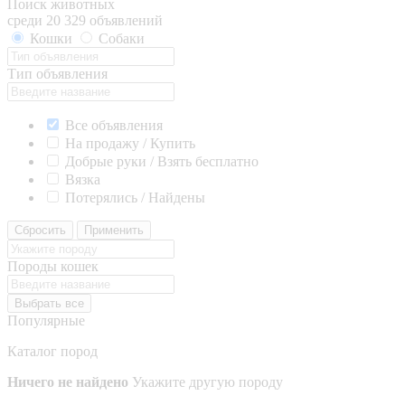
Поиск животных
среди 20 329 объявлений
Кошки
Собаки
Тип объявления
Все объявления
На продажу / Купить
Добрые руки / Взять бесплатно
Вязка
Потерялись / Найдены
Сбросить
Применить
Породы кошек
Выбрать все
Популярные
Каталог пород
Ничего не найдено
Укажите другую породу