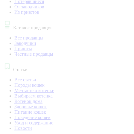
Потерявшиеся
От заводчиков
Из приютов
Каталог продавцов
Все продавцы
Заводчики
Приюты
Частные продавцы
Статьи
Все статьи
Породы кошек
Мечтаете о котенке
Выбираем котенка
Котенок дома
Здоровье кошек
Питание кошек
Поведение кошек
Уход и содержание
Новости