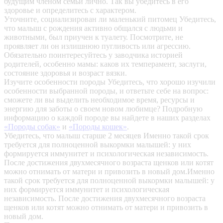
будущим членом семьи лично. Так вы убедитесь в его
здоровье и определитесь с характером.
Уточните, социализирован ли маленький питомец
Убедитесь,
что малыш с рождения активно общался с людьми и
животными, был приучен к туалету. Посмотрите, не
проявляет ли он излишнюю пугливость или агрессию.
Обязательно поинтересуйтесь у заводчика историей
родителей, особенно мамы: каков их темперамент, заслуги,
состояние здоровья и возраст вязки.
Изучите особенности породы
Убедитесь, что хорошо изучили
особенности выбранной породы, и ответьте себе на вопрос:
сможете ли вы выделить необходимое время, ресурсы и
энергию для заботы о своем новом любимце? Подробную
информацию о каждой породе вы найдете в наших разделах
«Породы собак»
и
«Породы кошек»
.
Убедитесь, что малыш старше 2 месяцев
Именно такой срок
требуется для полноценной выкормки малышей: у них
формируется иммунитет и психологическая независимость.
После достижения двухмесячного возраста щенков или котят
можно отнимать от матери и привозить в новый дом.Именно
такой срок требуется для полноценной выкормки малышей: у
них формируется иммунитет и психологическая
независимость. После достижения двухмесячного возраста
щенков или котят можно отнимать от матери и привозить в
новый дом.