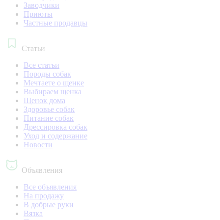
Заводчики
Приюты
Частные продавцы
Статьи
Все статьи
Породы собак
Мечтаете о щенке
Выбираем щенка
Щенок дома
Здоровье собак
Питание собак
Дрессировка собак
Уход и содержание
Новости
Объявления
Все объявления
На продажу
В добрые руки
Вязка