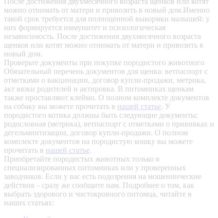
После достижения двухмесячного возраста щенков или котят
можно отнимать от матери и привозить в новый дом.Именно
такой срок требуется для полноценной выкормки малышей: у
них формируется иммунитет и психологическая
независимость. После достижения двухмесячного возраста
щенков или котят можно отнимать от матери и привозить в
новый дом.
Проверьте документы при покупке породистого животного
Обязательный перечень документов для щенка: ветпаспорт с
отметками о вакцинации, договор купли-продажи, метрика,
акт вязки родителей и актировка. В питомниках щенкам
также проставляют клеймо. О полном комплекте документов
на собаку вы можете прочитать в
нашей статье
.
У
породистого котика должны быть следующие документы:
родословная (метрика), ветпаспорт с отметками о прививках и
дегельминтизации, договор купли-продажи. О полном
комплекте документов на породистую кошку вы можете
прочитать в
нашей статье
.
Приобретайте породистых животных только в
специализированных питомниках или у проверенных
заводчиков. Если у вас есть подозрения на мошеннические
действия – сразу же сообщите нам.
Подробнее о том, как
выбрать здорового и чистокровного питомца, читайте в
наших статьях: