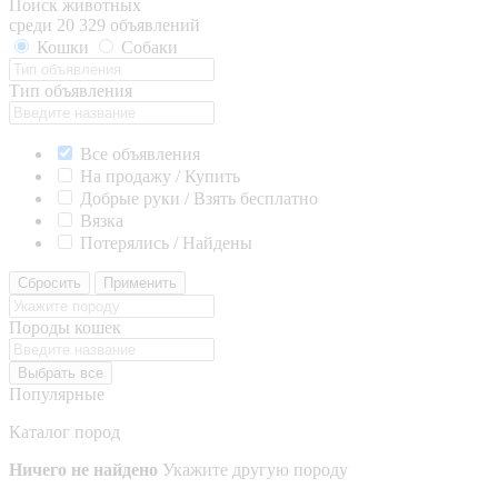
Поиск животных
среди 20 329 объявлений
Кошки
Собаки
Тип объявления
Все объявления
На продажу / Купить
Добрые руки / Взять бесплатно
Вязка
Потерялись / Найдены
Сбросить
Применить
Породы кошек
Выбрать все
Популярные
Каталог пород
Ничего не найдено
Укажите другую породу