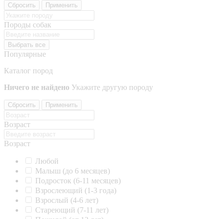
Сбросить
Применить
Породы собак
Выбрать все
Популярные
Каталог пород
Ничего не найдено
Укажите другую породу
Сбросить
Применить
Возраст
Возраст
Любой
Малыш (до 6 месяцев)
Подросток (6-11 месяцев)
Взрослеющий (1-3 года)
Взрослый (4-6 лет)
Стареющий (7-11 лет)