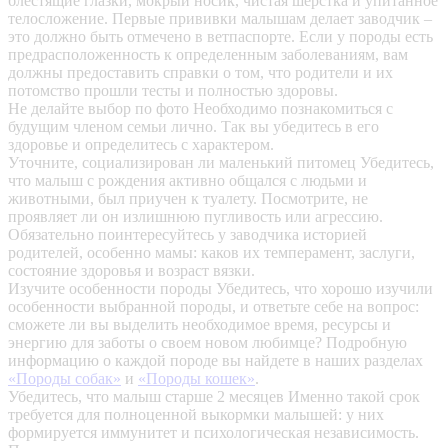
блестящие глазки, мокрый носик, чистая шерстка и упитанное
телосложение. Первые прививки малышам делает заводчик –
это должно быть отмечено в ветпаспорте. Если у породы есть
предрасположенность к определенным заболеваниям, вам
должны предоставить справки о том, что родители и их
потомство прошли тесты и полностью здоровы.
Не делайте выбор по фото
Необходимо познакомиться с
будущим членом семьи лично. Так вы убедитесь в его
здоровье и определитесь с характером.
Уточните, социализирован ли маленький питомец
Убедитесь,
что малыш с рождения активно общался с людьми и
животными, был приучен к туалету. Посмотрите, не
проявляет ли он излишнюю пугливость или агрессию.
Обязательно поинтересуйтесь у заводчика историей
родителей, особенно мамы: каков их темперамент, заслуги,
состояние здоровья и возраст вязки.
Изучите особенности породы
Убедитесь, что хорошо изучили
особенности выбранной породы, и ответьте себе на вопрос:
сможете ли вы выделить необходимое время, ресурсы и
энергию для заботы о своем новом любимце? Подробную
информацию о каждой породе вы найдете в наших разделах
«Породы собак»
и
«Породы кошек»
.
Убедитесь, что малыш старше 2 месяцев
Именно такой срок
требуется для полноценной выкормки малышей: у них
формируется иммунитет и психологическая независимость.