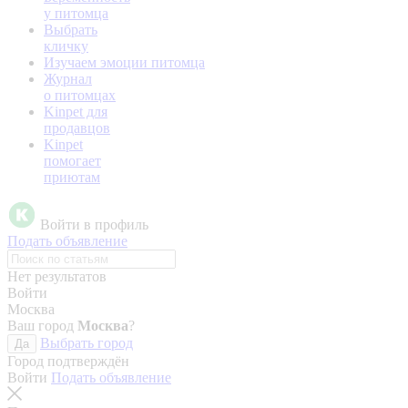
у питомца
Выбрать
кличку
Изучаем эмоции питомца
Журнал
о питомцах
Kinpet для
продавцов
Kinpet
помогает
приютам
Войти в профиль
Подать объявление
Нет результатов
Войти
Москва
Ваш город
Москва
?
Выбрать город
Да
Город подтверждён
Войти
Подать объявление