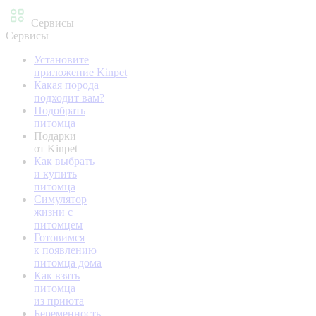
Сервисы
Сервисы
Установите
приложение Kinpet
Какая порода
подходит вам?
Подобрать
питомца
Подарки
от Kinpet
Как выбрать
и купить
питомца
Симулятор
жизни с
питомцем
Готовимся
к появлению
питомца дома
Как взять
питомца
из приюта
Беременность