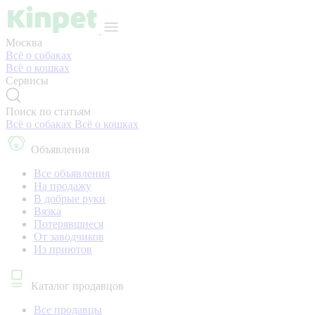
Москва
Всё о собаках
Всё о кошках
Сервисы
Поиск по статьям
Всё о собаках
Всё о кошках
Объявления
Все объявления
На продажу
В добрые руки
Вязка
Потерявшиеся
От заводчиков
Из приютов
Каталог продавцов
Все продавцы