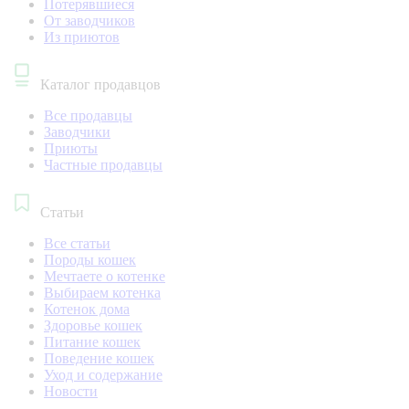
Потерявшиеся
От заводчиков
Из приютов
Каталог продавцов
Все продавцы
Заводчики
Приюты
Частные продавцы
Статьи
Все статьи
Породы кошек
Мечтаете о котенке
Выбираем котенка
Котенок дома
Здоровье кошек
Питание кошек
Поведение кошек
Уход и содержание
Новости