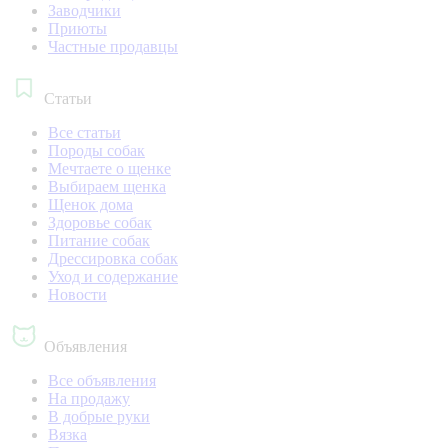
Заводчики
Приюты
Частные продавцы
Статьи
Все статьи
Породы собак
Мечтаете о щенке
Выбираем щенка
Щенок дома
Здоровье собак
Питание собак
Дрессировка собак
Уход и содержание
Новости
Объявления
Все объявления
На продажу
В добрые руки
Вязка