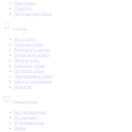
Заводчики
Приюты
Частные продавцы
Статьи
Все статьи
Породы собак
Мечтаете о щенке
Выбираем щенка
Щенок дома
Здоровье собак
Питание собак
Дрессировка собак
Уход и содержание
Новости
Объявления
Все объявления
На продажу
В добрые руки
Вязка