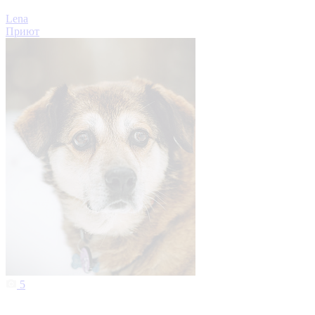
Lena
Приют
5