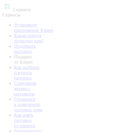
Сервисы
Сервисы
Установите
приложение Kinpet
Какая порода
подходит вам?
Подобрать
питомца
Подарки
от Kinpet
Как выбрать
и купить
питомца
Симулятор
жизни с
питомцем
Готовимся
к появлению
питомца дома
Как взять
питомца
из приюта
Беременность