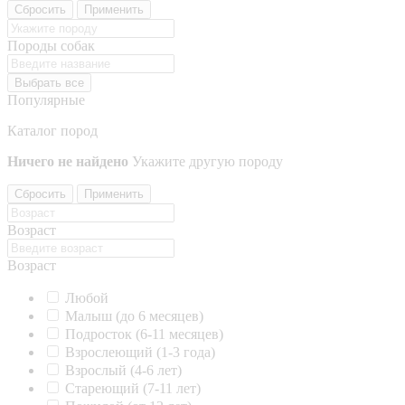
Сбросить
Применить
Породы собак
Выбрать все
Популярные
Каталог пород
Ничего не найдено
Укажите другую породу
Сбросить
Применить
Возраст
Возраст
Любой
Малыш (до 6 месяцев)
Подросток (6-11 месяцев)
Взрослеющий (1-3 года)
Взрослый (4-6 лет)
Стареющий (7-11 лет)