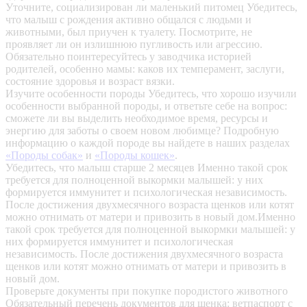
Уточните, социализирован ли маленький питомец
Убедитесь,
что малыш с рождения активно общался с людьми и
животными, был приучен к туалету. Посмотрите, не
проявляет ли он излишнюю пугливость или агрессию.
Обязательно поинтересуйтесь у заводчика историей
родителей, особенно мамы: каков их темперамент, заслуги,
состояние здоровья и возраст вязки.
Изучите особенности породы
Убедитесь, что хорошо изучили
особенности выбранной породы, и ответьте себе на вопрос:
сможете ли вы выделить необходимое время, ресурсы и
энергию для заботы о своем новом любимце? Подробную
информацию о каждой породе вы найдете в наших разделах
«Породы собак»
и
«Породы кошек»
.
Убедитесь, что малыш старше 2 месяцев
Именно такой срок
требуется для полноценной выкормки малышей: у них
формируется иммунитет и психологическая независимость.
После достижения двухмесячного возраста щенков или котят
можно отнимать от матери и привозить в новый дом.Именно
такой срок требуется для полноценной выкормки малышей: у
них формируется иммунитет и психологическая
независимость. После достижения двухмесячного возраста
щенков или котят можно отнимать от матери и привозить в
новый дом.
Проверьте документы при покупке породистого животного
Обязательный перечень документов для щенка: ветпаспорт с