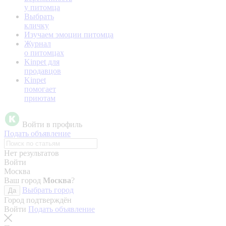
у питомца
Выбрать
кличку
Изучаем эмоции питомца
Журнал
о питомцах
Kinpet для
продавцов
Kinpet
помогает
приютам
Войти в профиль
Подать объявление
Нет результатов
Войти
Москва
Ваш город
Москва
?
Выбрать город
Да
Город подтверждён
Войти
Подать объявление