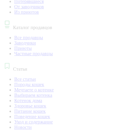
Потерявшиеся
От заводчиков
Из приютов
Каталог продавцов
Все продавцы
Заводчики
Приюты
Частные продавцы
Статьи
Все статьи
Породы кошек
Мечтаете о котенке
Выбираем котенка
Котенок дома
Здоровье кошек
Питание кошек
Поведение кошек
Уход и содержание
Новости