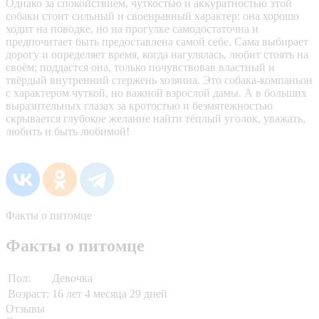
Однако за спокойствием, чуткостью и аккуратностью этой
собаки стоит сильный и своенравный характер: она хорошо
ходит на поводке, но на прогулке самодостаточна и
предпочитает быть предоставлена самой себе. Сама выбирает
дорогу и определяет время, когда нагулялась, любит стоять на
своём; поддастся она, только почувствовав властный и
твёрдый внутренний стержень хозяина. Это собака-компаньон
с характером чуткой, но важной взрослой дамы. А в больших
выразительных глазах за кротостью и безмятежностью
скрывается глубокое желание найти тёплый уголок, уважать,
любить и быть любимой!
Факты о питомце
Факты о питомце
Пол:
Девочка
Возраст:
16 лет 4 месяца 29 дней
Отзывы