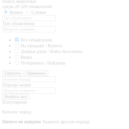
Поиск животных
среди 20 329 объявлений
Кошки
Собаки
Тип объявления
Все объявления
На продажу / Купить
Добрые руки / Взять бесплатно
Вязка
Потерялись / Найдены
Сбросить
Применить
Породы кошек
Выбрать все
Популярные
Каталог пород
Ничего не найдено
Укажите другую породу