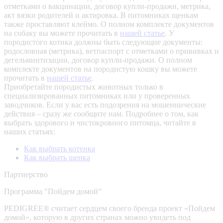
отметками о вакцинации, договор купли-продажи, метрика,
акт вязки родителей и актировка. В питомниках щенкам
также проставляют клеймо. О полном комплекте документов
на собаку вы можете прочитать в
нашей статье
.
У
породистого котика должны быть следующие документы:
родословная (метрика), ветпаспорт с отметками о прививках и
дегельминтизации, договор купли-продажи. О полном
комплекте документов на породистую кошку вы можете
прочитать в
нашей статье
.
Приобретайте породистых животных только в
специализированных питомниках или у проверенных
заводчиков. Если у вас есть подозрения на мошеннические
действия – сразу же сообщите нам.
Подробнее о том, как
выбрать здорового и чистокровного питомца, читайте в
наших статьях:
Как выбрать котенка
Как выбрать щенка
Партнерство
Программа "Пойдем домой”
PEDIGREE® считает сердцем своего бренда проект «Пойдем
домой», которую в других странах можно увидеть под