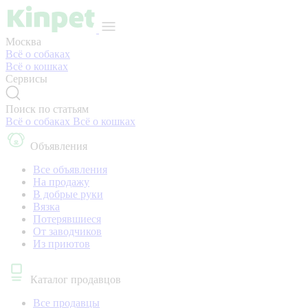
Москва
Всё о собаках
Всё о кошках
Сервисы
Поиск по статьям
Всё о собаках
Всё о кошках
Объявления
Все объявления
На продажу
В добрые руки
Вязка
Потерявшиеся
От заводчиков
Из приютов
Каталог продавцов
Все продавцы