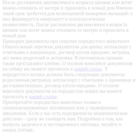
После достижения двухмесячного возраста щенков или котят
можно отнимать от матери и привозить в новый дом.Именно
такой срок требуется для полноценной выкормки малышей: у
них формируется иммунитет и психологическая
независимость. После достижения двухмесячного возраста
щенков или котят можно отнимать от матери и привозить в
новый дом.
Проверьте документы при покупке породистого животного
Обязательный перечень документов для щенка: ветпаспорт с
отметками о вакцинации, договор купли-продажи, метрика,
акт вязки родителей и актировка. В питомниках щенкам
также проставляют клеймо. О полном комплекте документов
на собаку вы можете прочитать в
нашей статье
.
У
породистого котика должны быть следующие документы:
родословная (метрика), ветпаспорт с отметками о прививках и
дегельминтизации, договор купли-продажи. О полном
комплекте документов на породистую кошку вы можете
прочитать в
нашей статье
.
Приобретайте породистых животных только в
специализированных питомниках или у проверенных
заводчиков. Если у вас есть подозрения на мошеннические
действия – сразу же сообщите нам.
Подробнее о том, как
выбрать здорового и чистокровного питомца, читайте в
наших статьях: