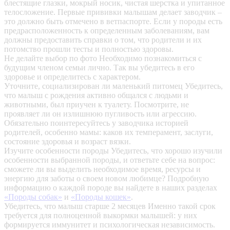
блестящие глазки, мокрый носик, чистая шерстка и упитанное
телосложение. Первые прививки малышам делает заводчик –
это должно быть отмечено в ветпаспорте. Если у породы есть
предрасположенность к определенным заболеваниям, вам
должны предоставить справки о том, что родители и их
потомство прошли тесты и полностью здоровы.
Не делайте выбор по фото
Необходимо познакомиться с
будущим членом семьи лично. Так вы убедитесь в его
здоровье и определитесь с характером.
Уточните, социализирован ли маленький питомец
Убедитесь,
что малыш с рождения активно общался с людьми и
животными, был приучен к туалету. Посмотрите, не
проявляет ли он излишнюю пугливость или агрессию.
Обязательно поинтересуйтесь у заводчика историей
родителей, особенно мамы: каков их темперамент, заслуги,
состояние здоровья и возраст вязки.
Изучите особенности породы
Убедитесь, что хорошо изучили
особенности выбранной породы, и ответьте себе на вопрос:
сможете ли вы выделить необходимое время, ресурсы и
энергию для заботы о своем новом любимце? Подробную
информацию о каждой породе вы найдете в наших разделах
«Породы собак»
и
«Породы кошек»
.
Убедитесь, что малыш старше 2 месяцев
Именно такой срок
требуется для полноценной выкормки малышей: у них
формируется иммунитет и психологическая независимость.