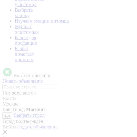
у питомца
Выбрать
кличку
Изучаем эмоции питомца
Журнал
о питомцах
Kinpet для
продавцов
Kinpet
помогает
приютам
Войти в профиль
Подать объявление
Нет результатов
Войти
Москва
Ваш город
Москва
?
Выбрать город
Да
Город подтверждён
Войти
Подать объявление