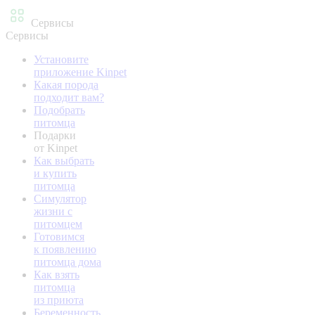
Сервисы
Сервисы
Установите
приложение Kinpet
Какая порода
подходит вам?
Подобрать
питомца
Подарки
от Kinpet
Как выбрать
и купить
питомца
Симулятор
жизни с
питомцем
Готовимся
к появлению
питомца дома
Как взять
питомца
из приюта
Беременность