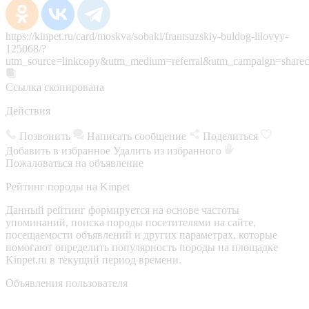
https://kinpet.ru/card/moskva/sobaki/frantsuzskiy-buldog-lilovyy-
125068/?
utm_source=linkcopy&utm_medium=referral&utm_campaign=sharec
Ссылка скопирована
Действия
Позвонить
Написать сообщение
Поделиться
Добавить в избранное
Удалить из избранного
Пожаловаться на объявление
Рейтинг породы на Kinpet
Данный рейтинг формируется на основе частоты
упоминаний, поиска породы посетителями на сайте,
посещаемости объявлений и других параметрах, которые
помогают определить популярность породы на площадке
Kinpet.ru в текущий период времени.
Объявления пользователя