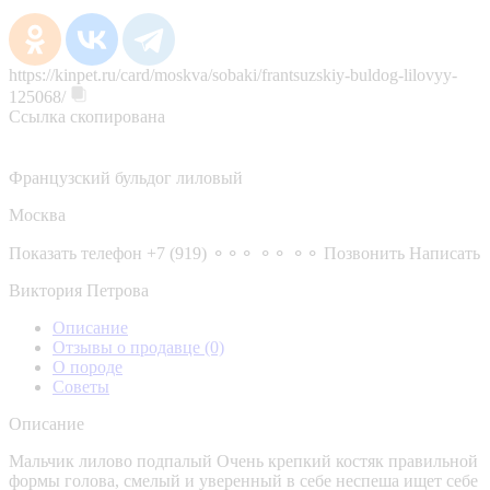
https://kinpet.ru/card/moskva/sobaki/frantsuzskiy-buldog-lilovyy-
125068/
Ссылка скопирована
Французский бульдог лиловый
Москва
Показать телефон
+7 (919) ⚬⚬⚬ ⚬⚬ ⚬⚬
Позвонить
Написать
Виктория Петрова
Описание
Отзывы о продавце
(0)
О породе
Советы
Описание
Мальчик лилово подпалый Очень крепкий костяк правильной
формы голова, смелый и уверенный в себе неспеша ищет себе