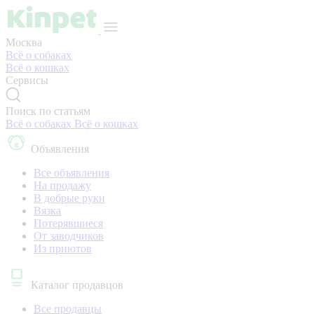
Москва
Всё о собаках
Всё о кошках
Сервисы
Поиск по статьям
Всё о собаках
Всё о кошках
Объявления
Все объявления
На продажу
В добрые руки
Вязка
Потерявшиеся
От заводчиков
Из приютов
Каталог продавцов
Все продавцы