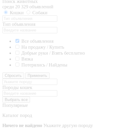
Поиск животных
среди 20 329 объявлений
Кошки
Собаки
Тип объявления
Все объявления
На продажу / Купить
Добрые руки / Взять бесплатно
Вязка
Потерялись / Найдены
Сбросить
Применить
Породы кошек
Выбрать все
Популярные
Каталог пород
Ничего не найдено
Укажите другую породу