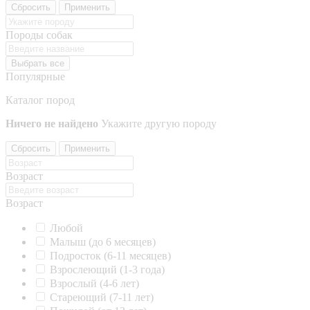
Сбросить
Применить
Породы собак
Выбрать все
Популярные
Каталог пород
Ничего не найдено
Укажите другую породу
Сбросить
Применить
Возраст
Возраст
Любой
Малыш (до 6 месяцев)
Подросток (6-11 месяцев)
Взрослеющий (1-3 года)
Взрослый (4-6 лет)
Стареющий (7-11 лет)