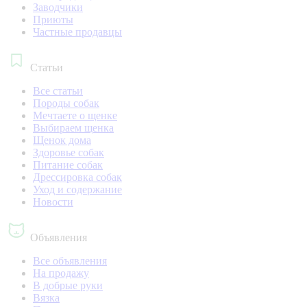
Заводчики
Приюты
Частные продавцы
Статьи
Все статьи
Породы собак
Мечтаете о щенке
Выбираем щенка
Щенок дома
Здоровье собак
Питание собак
Дрессировка собак
Уход и содержание
Новости
Объявления
Все объявления
На продажу
В добрые руки
Вязка