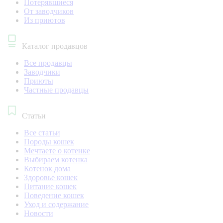
Потерявшиеся
От заводчиков
Из приютов
Каталог продавцов
Все продавцы
Заводчики
Приюты
Частные продавцы
Статьи
Все статьи
Породы кошек
Мечтаете о котенке
Выбираем котенка
Котенок дома
Здоровье кошек
Питание кошек
Поведение кошек
Уход и содержание
Новости