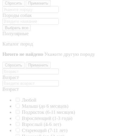
Сбросить
Применить
Породы собак
Выбрать все
Популярные
Каталог пород
Ничего не найдено
Укажите другую породу
Сбросить
Применить
Возраст
Возраст
Любой
Малыш (до 6 месяцев)
Подросток (6-11 месяцев)
Взрослеющий (1-3 года)
Взрослый (4-6 лет)
Стареющий (7-11 лет)