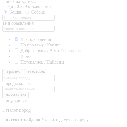
Поиск животных
среди 20 329 объявлений
Кошки
Собаки
Тип объявления
Все объявления
На продажу / Купить
Добрые руки / Взять бесплатно
Вязка
Потерялись / Найдены
Сбросить
Применить
Породы кошек
Выбрать все
Популярные
Каталог пород
Ничего не найдено
Укажите другую породу