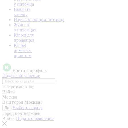
у питомца
Выбрать
кличку
Изучаем эмоции питомца
Журнал
о питомцах
Kinpet для
продавцов
Kinpet
помогает
приютам
Войти в профиль
Подать объявление
Нет результатов
Войти
Москва
Ваш город
Москва
?
Выбрать город
Да
Город подтверждён
Войти
Подать объявление