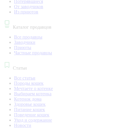
Потерявшиеся
От заводчиков
Из приютов
Каталог продавцов
Все продавцы
Заводчики
Приюты
Частные продавцы
Статьи
Все статьи
Породы кошек
Мечтаете о котенке
Выбираем котенка
Котенок дома
Здоровье кошек
Питание кошек
Поведение кошек
Уход и содержание
Новости