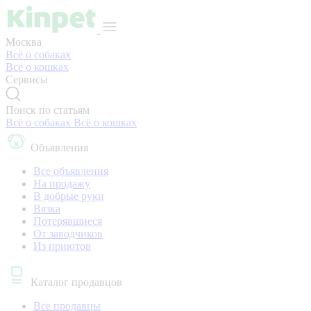
Москва
Всё о собаках
Всё о кошках
Сервисы
Поиск по статьям
Всё о собаках
Всё о кошках
Объявления
Все объявления
На продажу
В добрые руки
Вязка
Потерявшиеся
От заводчиков
Из приютов
Каталог продавцов
Все продавцы