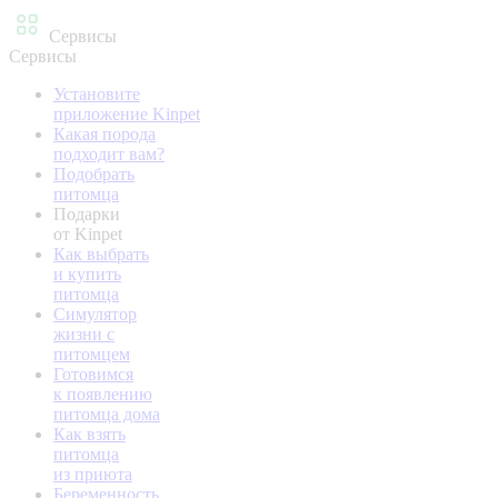
Сервисы
Сервисы
Установите
приложение Kinpet
Какая порода
подходит вам?
Подобрать
питомца
Подарки
от Kinpet
Как выбрать
и купить
питомца
Симулятор
жизни с
питомцем
Готовимся
к появлению
питомца дома
Как взять
питомца
из приюта
Беременность