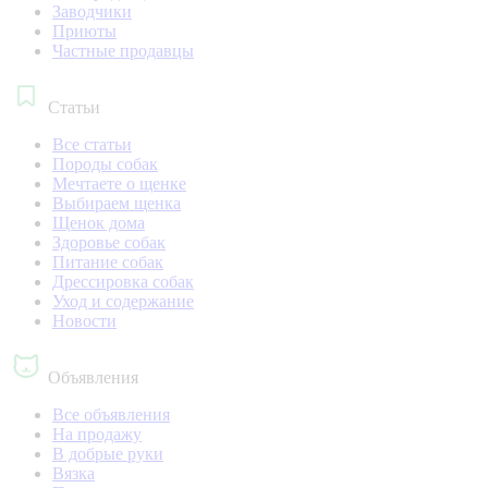
Заводчики
Приюты
Частные продавцы
Статьи
Все статьи
Породы собак
Мечтаете о щенке
Выбираем щенка
Щенок дома
Здоровье собак
Питание собак
Дрессировка собак
Уход и содержание
Новости
Объявления
Все объявления
На продажу
В добрые руки
Вязка