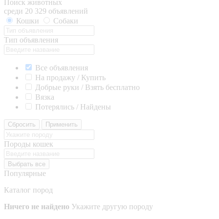
Поиск животных
среди 20 329 объявлений
Кошки
Собаки
Тип объявления
Все объявления
На продажу / Купить
Добрые руки / Взять бесплатно
Вязка
Потерялись / Найдены
Сбросить
Применить
Породы кошек
Выбрать все
Популярные
Каталог пород
Ничего не найдено
Укажите другую породу