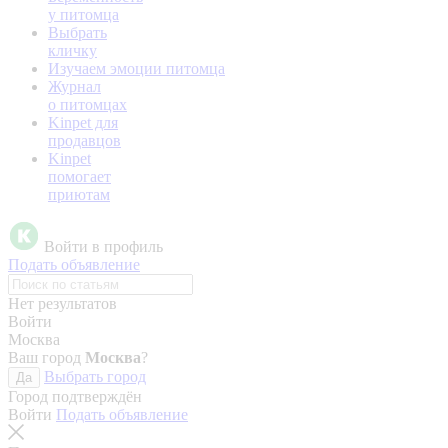
у питомца
Выбрать
кличку
Изучаем эмоции питомца
Журнал
о питомцах
Kinpet для
продавцов
Kinpet
помогает
приютам
Войти в профиль
Подать объявление
Нет результатов
Войти
Москва
Ваш город
Москва
?
Выбрать город
Да
Город подтверждён
Войти
Подать объявление