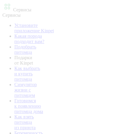
Сервисы
Сервисы
Установите
приложение Kinpet
Какая порода
подходит вам?
Подобрать
питомца
Подарки
от Kinpet
Как выбрать
и купить
питомца
Симулятор
жизни с
питомцем
Готовимся
к появлению
питомца дома
Как взять
питомца
из приюта
Беременность