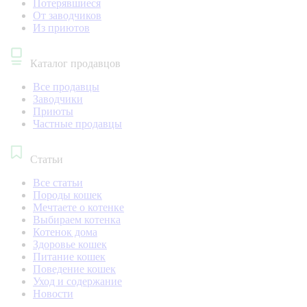
Потерявшиеся
От заводчиков
Из приютов
Каталог продавцов
Все продавцы
Заводчики
Приюты
Частные продавцы
Статьи
Все статьи
Породы кошек
Мечтаете о котенке
Выбираем котенка
Котенок дома
Здоровье кошек
Питание кошек
Поведение кошек
Уход и содержание
Новости