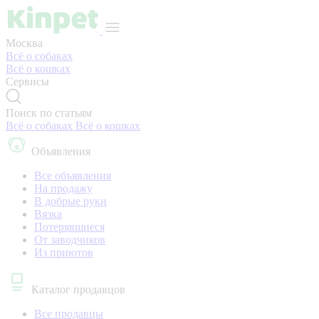
Москва
Всё о собаках
Всё о кошках
Сервисы
Поиск по статьям
Всё о собаках
Всё о кошках
Объявления
Все объявления
На продажу
В добрые руки
Вязка
Потерявшиеся
От заводчиков
Из приютов
Каталог продавцов
Все продавцы