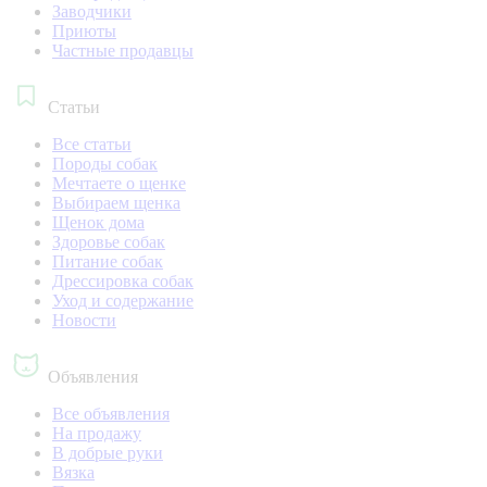
Заводчики
Приюты
Частные продавцы
Статьи
Все статьи
Породы собак
Мечтаете о щенке
Выбираем щенка
Щенок дома
Здоровье собак
Питание собак
Дрессировка собак
Уход и содержание
Новости
Объявления
Все объявления
На продажу
В добрые руки
Вязка