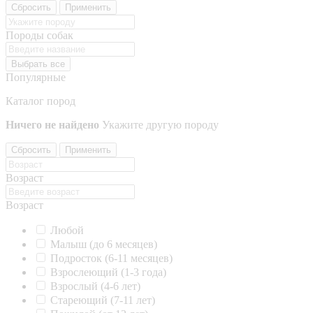
Сбросить
Применить
Породы собак
Выбрать все
Популярные
Каталог пород
Ничего не найдено
Укажите другую породу
Сбросить
Применить
Возраст
Возраст
Любой
Малыш (до 6 месяцев)
Подросток (6-11 месяцев)
Взрослеющий (1-3 года)
Взрослый (4-6 лет)
Стареющий (7-11 лет)