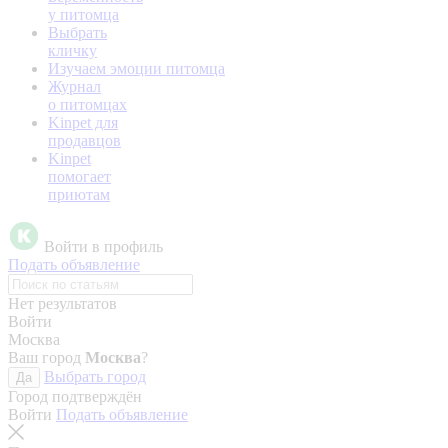
у питомца
Выбрать
кличку
Изучаем эмоции питомца
Журнал
о питомцах
Kinpet для
продавцов
Kinpet
помогает
приютам
Войти в профиль
Подать объявление
Нет результатов
Войти
Москва
Ваш город
Москва
?
Выбрать город
Да
Город подтверждён
Войти
Подать объявление