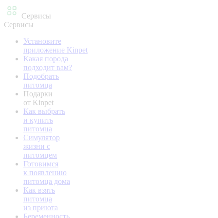
Сервисы
Сервисы
Установите
приложение Kinpet
Какая порода
подходит вам?
Подобрать
питомца
Подарки
от Kinpet
Как выбрать
и купить
питомца
Симулятор
жизни с
питомцем
Готовимся
к появлению
питомца дома
Как взять
питомца
из приюта
Беременность