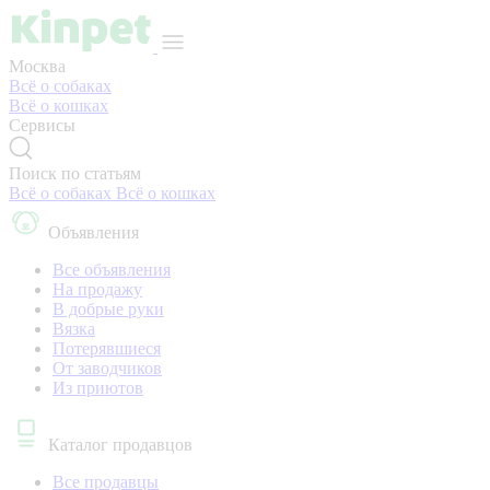
Москва
Всё о собаках
Всё о кошках
Сервисы
Поиск по статьям
Всё о собаках
Всё о кошках
Объявления
Все объявления
На продажу
В добрые руки
Вязка
Потерявшиеся
От заводчиков
Из приютов
Каталог продавцов
Все продавцы