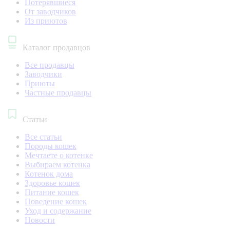
Потерявшиеся
От заводчиков
Из приютов
Каталог продавцов
Все продавцы
Заводчики
Приюты
Частные продавцы
Статьи
Все статьи
Породы кошек
Мечтаете о котенке
Выбираем котенка
Котенок дома
Здоровье кошек
Питание кошек
Поведение кошек
Уход и содержание
Новости