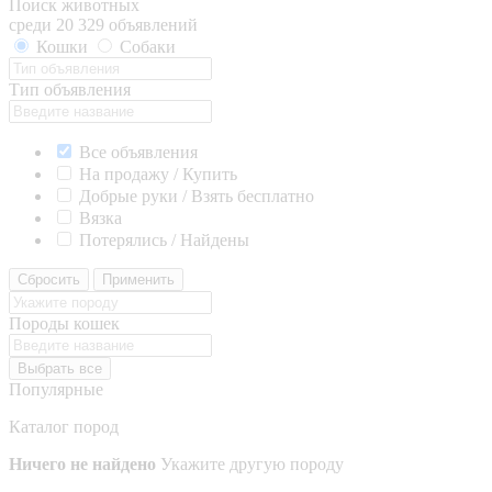
Поиск животных
среди 20 329 объявлений
Кошки
Собаки
Тип объявления
Все объявления
На продажу / Купить
Добрые руки / Взять бесплатно
Вязка
Потерялись / Найдены
Сбросить
Применить
Породы кошек
Выбрать все
Популярные
Каталог пород
Ничего не найдено
Укажите другую породу