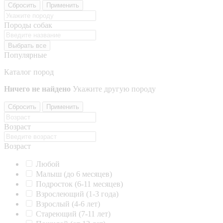
Сбросить
Применить
Породы собак
Выбрать все
Популярные
Каталог пород
Ничего не найдено
Укажите другую породу
Сбросить
Применить
Возраст
Возраст
Любой
Малыш (до 6 месяцев)
Подросток (6-11 месяцев)
Взрослеющий (1-3 года)
Взрослый (4-6 лет)
Стареющий (7-11 лет)