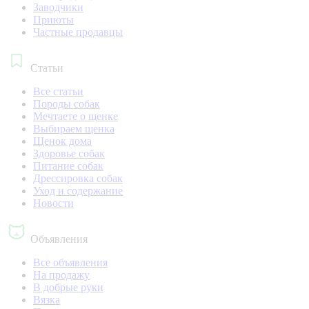
Заводчики
Приюты
Частные продавцы
Статьи
Все статьи
Породы собак
Мечтаете о щенке
Выбираем щенка
Щенок дома
Здоровье собак
Питание собак
Дрессировка собак
Уход и содержание
Новости
Объявления
Все объявления
На продажу
В добрые руки
Вязка