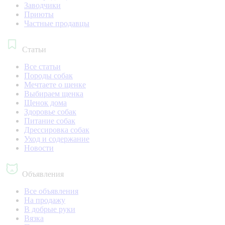
Заводчики
Приюты
Частные продавцы
Статьи
Все статьи
Породы собак
Мечтаете о щенке
Выбираем щенка
Щенок дома
Здоровье собак
Питание собак
Дрессировка собак
Уход и содержание
Новости
Объявления
Все объявления
На продажу
В добрые руки
Вязка