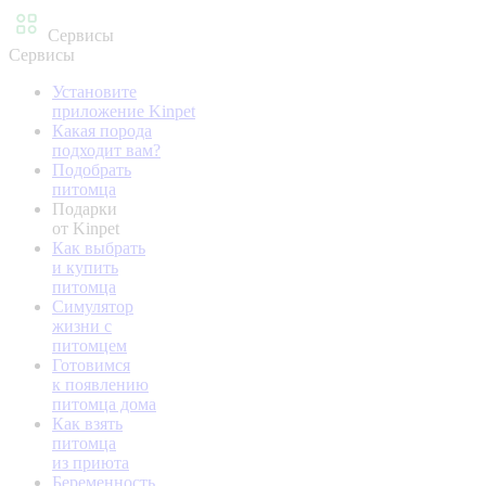
Сервисы
Сервисы
Установите
приложение Kinpet
Какая порода
подходит вам?
Подобрать
питомца
Подарки
от Kinpet
Как выбрать
и купить
питомца
Симулятор
жизни с
питомцем
Готовимся
к появлению
питомца дома
Как взять
питомца
из приюта
Беременность