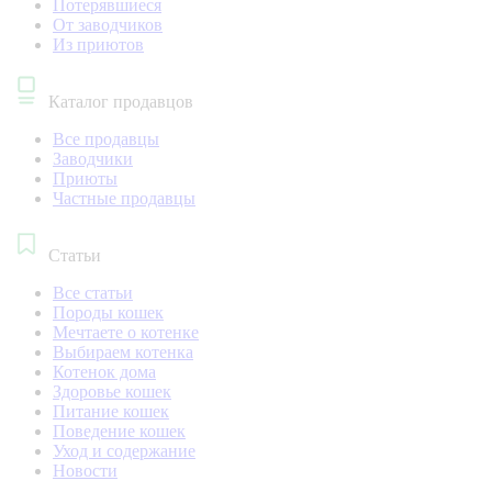
Потерявшиеся
От заводчиков
Из приютов
Каталог продавцов
Все продавцы
Заводчики
Приюты
Частные продавцы
Статьи
Все статьи
Породы кошек
Мечтаете о котенке
Выбираем котенка
Котенок дома
Здоровье кошек
Питание кошек
Поведение кошек
Уход и содержание
Новости