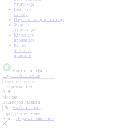
у питомца
Выбрать
кличку
Изучаем эмоции питомца
Журнал
о питомцах
Kinpet для
продавцов
Kinpet
помогает
приютам
Войти в профиль
Подать объявление
Нет результатов
Войти
Москва
Ваш город
Москва
?
Выбрать город
Да
Город подтверждён
Войти
Подать объявление