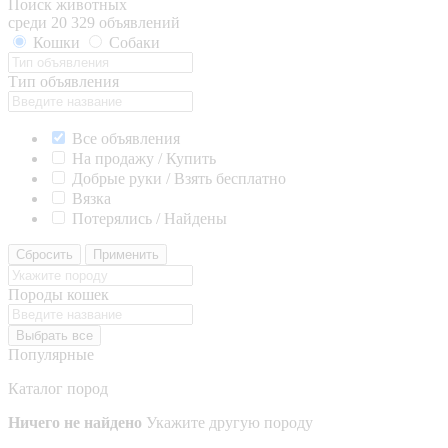
Поиск животных
среди 20 329 объявлений
Кошки
Собаки
Тип объявления
Все объявления
На продажу / Купить
Добрые руки / Взять бесплатно
Вязка
Потерялись / Найдены
Сбросить
Применить
Породы кошек
Выбрать все
Популярные
Каталог пород
Ничего не найдено
Укажите другую породу