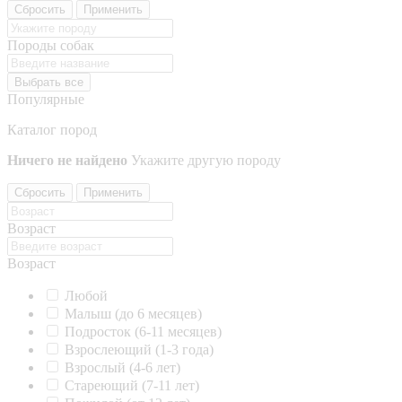
Сбросить
Применить
Породы собак
Выбрать все
Популярные
Каталог пород
Ничего не найдено
Укажите другую породу
Сбросить
Применить
Возраст
Возраст
Любой
Малыш (до 6 месяцев)
Подросток (6-11 месяцев)
Взрослеющий (1-3 года)
Взрослый (4-6 лет)
Стареющий (7-11 лет)