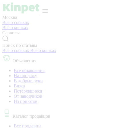
Москва
Всё о собаках
Всё о кошках
Сервисы
Поиск по статьям
Всё о собаках
Всё о кошках
Объявления
Все объявления
На продажу
В добрые руки
Вязка
Потерявшиеся
От заводчиков
Из приютов
Каталог продавцов
Все продавцы