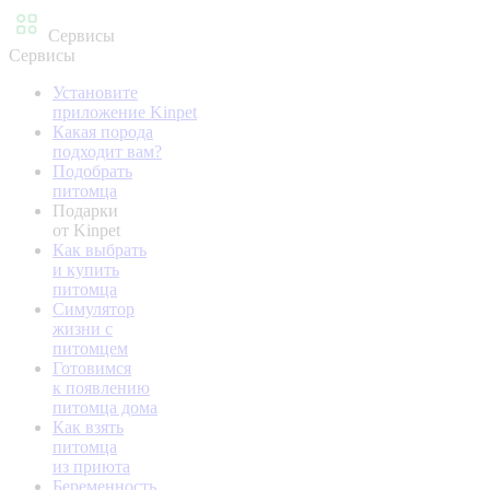
Сервисы
Сервисы
Установите
приложение Kinpet
Какая порода
подходит вам?
Подобрать
питомца
Подарки
от Kinpet
Как выбрать
и купить
питомца
Симулятор
жизни с
питомцем
Готовимся
к появлению
питомца дома
Как взять
питомца
из приюта
Беременность