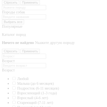
Сбросить
Применить
Породы собак
Выбрать все
Популярные
Каталог пород
Ничего не найдено
Укажите другую породу
Сбросить
Применить
Возраст
Возраст
Любой
Малыш (до 6 месяцев)
Подросток (6-11 месяцев)
Взрослеющий (1-3 года)
Взрослый (4-6 лет)
Стареющий (7-11 лет)