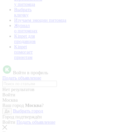
у питомца
Выбрать
кличку
Изучаем эмоции питомца
Журнал
о питомцах
Kinpet для
продавцов
Kinpet
помогает
приютам
Войти в профиль
Подать объявление
Нет результатов
Войти
Москва
Ваш город
Москва
?
Выбрать город
Да
Город подтверждён
Войти
Подать объявление