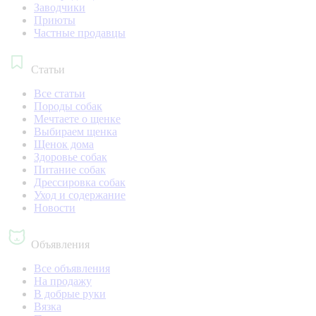
Заводчики
Приюты
Частные продавцы
Статьи
Все статьи
Породы собак
Мечтаете о щенке
Выбираем щенка
Щенок дома
Здоровье собак
Питание собак
Дрессировка собак
Уход и содержание
Новости
Объявления
Все объявления
На продажу
В добрые руки
Вязка