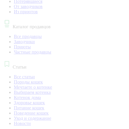
Потерявшиеся
От заводчиков
Из приютов
Каталог продавцов
Все продавцы
Заводчики
Приюты
Частные продавцы
Статьи
Все статьи
Породы кошек
Мечтаете о котенке
Выбираем котенка
Котенок дома
Здоровье кошек
Питание кошек
Поведение кошек
Уход и содержание
Новости