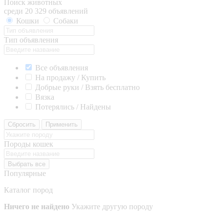
Поиск животных
среди 20 329 объявлений
Кошки
Собаки
Тип объявления
Все объявления
На продажу / Купить
Добрые руки / Взять бесплатно
Вязка
Потерялись / Найдены
Сбросить
Применить
Породы кошек
Выбрать все
Популярные
Каталог пород
Ничего не найдено
Укажите другую породу