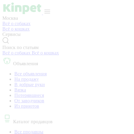
Москва
Всё о собаках
Всё о кошках
Сервисы
Поиск по статьям
Всё о собаках
Всё о кошках
Объявления
Все объявления
На продажу
В добрые руки
Вязка
Потерявшиеся
От заводчиков
Из приютов
Каталог продавцов
Все продавцы