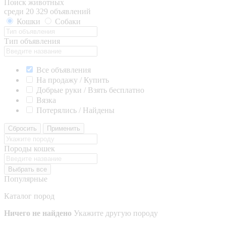
Поиск животных
среди 20 329 объявлений
Кошки
Собаки
Тип объявления
Все объявления
На продажу / Купить
Добрые руки / Взять бесплатно
Вязка
Потерялись / Найдены
Сбросить
Применить
Породы кошек
Выбрать все
Популярные
Каталог пород
Ничего не найдено
Укажите другую породу