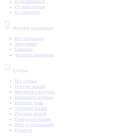
Потерявшиеся
От заводчиков
Из приютов
Каталог продавцов
Все продавцы
Заводчики
Приюты
Частные продавцы
Статьи
Все статьи
Породы кошек
Мечтаете о котенке
Выбираем котенка
Котенок дома
Здоровье кошек
Питание кошек
Поведение кошек
Уход и содержание
Новости