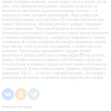
шумят огромные машины, звучат чужие шаги и всегда «не до
неё». Она привыкла быть рядом с людьми: встречать их
виляющим хвостиком, радоваться каждому взгляду — и
получать в ответ холодное равнодушие. Ведь собака там
нужна для охраны, а не для ласки 🥺 А Клава совсем не про
охрану. Она нежная, ласковая девочка с добрым сердцем и
тихим характером. При первой встречи Клавушка может
показаться застенчивой и немного пугливой, она не бросается
в объятия в первую минуту, а аккуратно знакомится с новым
человеком. Но стоит подарить ей немного внимания, сказать
пару тёплых слов, угостить вкусняшкой, и Клава начинает
доверять. Трогательно прижимается, задорно виляет
хвостиком и просто хочет быть с вами рядом 🥹 Так хочется,
чтобы у Клавы наконец появился свой человек и свой дом.
Тихий уголок и любящее сердце, которое оценит её нежность
и преданность. Клава стерилизована, привита, обработана от
паразитов. Ей 12 — и это не «слишком поздно». Это возраст
для особенной любви: спокойной, благодарной, настоящей.
Факты о питомце