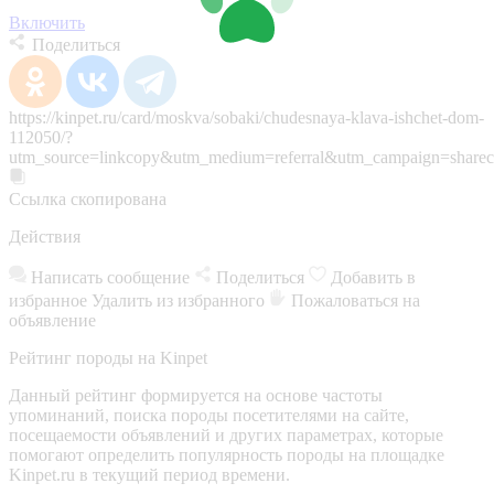
Включить
Поделиться
https://kinpet.ru/card/moskva/sobaki/chudesnaya-klava-ishchet-dom-
112050/?
utm_source=linkcopy&utm_medium=referral&utm_campaign=sharec
Ссылка скопирована
Действия
Написать сообщение
Поделиться
Добавить в
избранное
Удалить из избранного
Пожаловаться на
объявление
Рейтинг породы на Kinpet
Данный рейтинг формируется на основе частоты
упоминаний, поиска породы посетителями на сайте,
посещаемости объявлений и других параметрах, которые
помогают определить популярность породы на площадке
Kinpet.ru в текущий период времени.