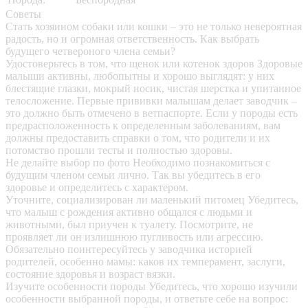
Советы
Стать хозяином собаки или кошки – это не только невероятная
радость, но и огромная ответственность. Как выбрать
будущего четвероного члена семьи?
Удостоверьтесь в том, что щенок или котенок здоров
Здоровые
малыши активны, любопытны и хорошо выглядят: у них
блестящие глазки, мокрый носик, чистая шерстка и упитанное
телосложение. Первые прививки малышам делает заводчик –
это должно быть отмечено в ветпаспорте. Если у породы есть
предрасположенность к определенным заболеваниям, вам
должны предоставить справки о том, что родители и их
потомство прошли тесты и полностью здоровы.
Не делайте выбор по фото
Необходимо познакомиться с
будущим членом семьи лично. Так вы убедитесь в его
здоровье и определитесь с характером.
Уточните, социализирован ли маленький питомец
Убедитесь,
что малыш с рождения активно общался с людьми и
животными, был приучен к туалету. Посмотрите, не
проявляет ли он излишнюю пугливость или агрессию.
Обязательно поинтересуйтесь у заводчика историей
родителей, особенно мамы: каков их темперамент, заслуги,
состояние здоровья и возраст вязки.
Изучите особенности породы
Убедитесь, что хорошо изучили
особенности выбранной породы, и ответьте себе на вопрос: