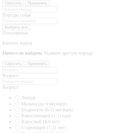
Сбросить
Применить
Породы собак
Выбрать все
Популярные
Каталог пород
Ничего не найдено
Укажите другую породу
Сбросить
Применить
Возраст
Возраст
Любой
Малыш (до 6 месяцев)
Подросток (6-11 месяцев)
Взрослеющий (1-3 года)
Взрослый (4-6 лет)
Стареющий (7-11 лет)