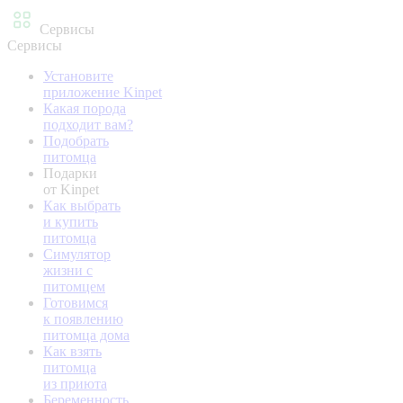
Сервисы
Сервисы
Установите
приложение Kinpet
Какая порода
подходит вам?
Подобрать
питомца
Подарки
от Kinpet
Как выбрать
и купить
питомца
Симулятор
жизни с
питомцем
Готовимся
к появлению
питомца дома
Как взять
питомца
из приюта
Беременность