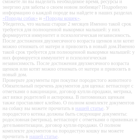
сможете ли вы выделить необходимое время, ресурсы и
энергию для заботы о своем новом любимце? Подробную
информацию о каждой породе вы найдете в наших разделах
«Породы собак»
и
«Породы кошек»
.
Убедитесь, что малыш старше 2 месяцев
Именно такой срок
требуется для полноценной выкормки малышей: у них
формируется иммунитет и психологическая независимость.
После достижения двухмесячного возраста щенков или котят
можно отнимать от матери и привозить в новый дом.Именно
такой срок требуется для полноценной выкормки малышей: у
них формируется иммунитет и психологическая
независимость. После достижения двухмесячного возраста
щенков или котят можно отнимать от матери и привозить в
новый дом.
Проверьте документы при покупке породистого животного
Обязательный перечень документов для щенка: ветпаспорт с
отметками о вакцинации, договор купли-продажи, метрика,
акт вязки родителей и актировка. В питомниках щенкам
также проставляют клеймо. О полном комплекте документов
на собаку вы можете прочитать в
нашей статье
.
У
породистого котика должны быть следующие документы:
родословная (метрика), ветпаспорт с отметками о прививках и
дегельминтизации, договор купли-продажи. О полном
комплекте документов на породистую кошку вы можете
прочитать в
нашей статье
.