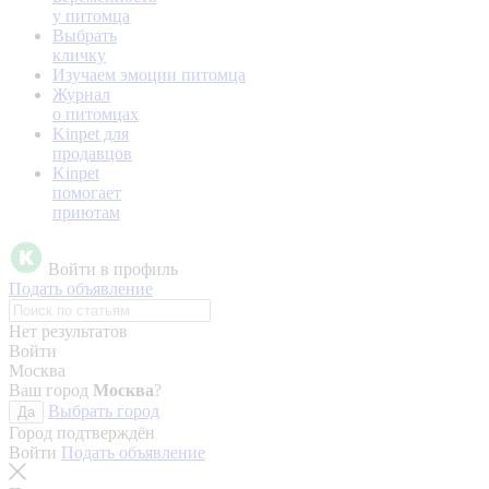
у питомца
Выбрать
кличку
Изучаем эмоции питомца
Журнал
о питомцах
Kinpet для
продавцов
Kinpet
помогает
приютам
Войти в профиль
Подать объявление
Нет результатов
Войти
Москва
Ваш город
Москва
?
Выбрать город
Да
Город подтверждён
Войти
Подать объявление