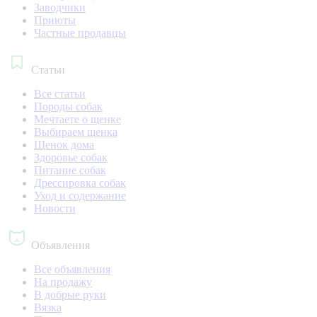
Заводчики
Приюты
Частные продавцы
Статьи
Все статьи
Породы собак
Мечтаете о щенке
Выбираем щенка
Щенок дома
Здоровье собак
Питание собак
Дрессировка собак
Уход и содержание
Новости
Объявления
Все объявления
На продажу
В добрые руки
Вязка