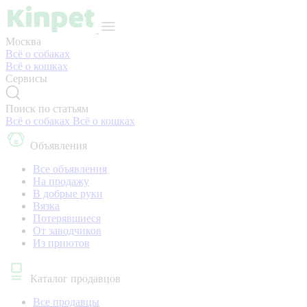
Москва
Всё о собаках
Всё о кошках
Сервисы
Поиск по статьям
Всё о собаках
Всё о кошках
Объявления
Все объявления
На продажу
В добрые руки
Вязка
Потерявшиеся
От заводчиков
Из приютов
Каталог продавцов
Все продавцы