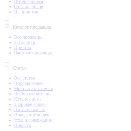
Потерявшиеся
От заводчиков
Из приютов
Каталог продавцов
Все продавцы
Заводчики
Приюты
Частные продавцы
Статьи
Все статьи
Породы кошек
Мечтаете о котенке
Выбираем котенка
Котенок дома
Здоровье кошек
Питание кошек
Поведение кошек
Уход и содержание
Новости