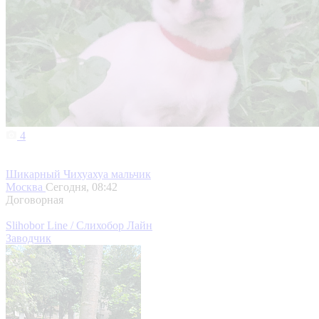
4
Шикарный Чихуахуа мальчик
Москва
Сегодня, 08:42
Договорная
Slihobor Line / Слихобор Лайн
Заводчик