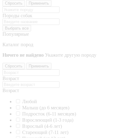
Сбросить
Применить
Породы собак
Выбрать все
Популярные
Каталог пород
Ничего не найдено
Укажите другую породу
Сбросить
Применить
Возраст
Возраст
Любой
Малыш (до 6 месяцев)
Подросток (6-11 месяцев)
Взрослеющий (1-3 года)
Взрослый (4-6 лет)
Стареющий (7-11 лет)