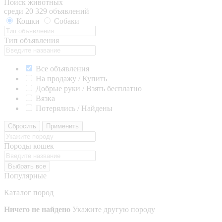
Поиск животных
среди 20 329 объявлений
Кошки
Собаки
Тип объявления
Все объявления
На продажу / Купить
Добрые руки / Взять бесплатно
Вязка
Потерялись / Найдены
Сбросить
Применить
Породы кошек
Выбрать все
Популярные
Каталог пород
Ничего не найдено
Укажите другую породу