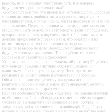
радость, но и огромная ответственность. Как выбрать
будущего четвероного члена семьи?
Удостоверьтесь в том, что щенок или котенок здоров
Здоровые
малыши активны, любопытны и хорошо выглядят: у них
блестящие глазки, мокрый носик, чистая шерстка и упитанное
телосложение. Первые прививки малышам делает заводчик –
это должно быть отмечено в ветпаспорте. Если у породы есть
предрасположенность к определенным заболеваниям, вам
должны предоставить справки о том, что родители и их
потомство прошли тесты и полностью здоровы.
Не делайте выбор по фото
Необходимо познакомиться с
будущим членом семьи лично. Так вы убедитесь в его
здоровье и определитесь с характером.
Уточните, социализирован ли маленький питомец
Убедитесь,
что малыш с рождения активно общался с людьми и
животными, был приучен к туалету. Посмотрите, не
проявляет ли он излишнюю пугливость или агрессию.
Обязательно поинтересуйтесь у заводчика историей
родителей, особенно мамы: каков их темперамент, заслуги,
состояние здоровья и возраст вязки.
Изучите особенности породы
Убедитесь, что хорошо изучили
особенности выбранной породы, и ответьте себе на вопрос:
сможете ли вы выделить необходимое время, ресурсы и
энергию для заботы о своем новом любимце? Подробную
информацию о каждой породе вы найдете в наших разделах