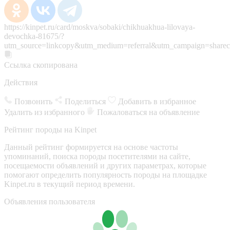
https://kinpet.ru/card/moskva/sobaki/chikhuakhua-lilovaya-
devochka-81675/?
utm_source=linkcopy&utm_medium=referral&utm_campaign=sharec
Ссылка скопирована
Действия
Позвонить
Поделиться
Добавить в избранное
Удалить из избранного
Пожаловаться на объявление
Рейтинг породы на Kinpet
Данный рейтинг формируется на основе частоты
упоминаний, поиска породы посетителями на сайте,
посещаемости объявлений и других параметрах, которые
помогают определить популярность породы на площадке
Kinpet.ru в текущий период времени.
Объявления пользователя