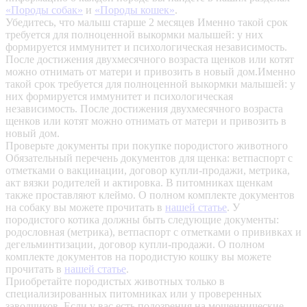
«Породы собак»
и
«Породы кошек»
.
Убедитесь, что малыш старше 2 месяцев
Именно такой срок
требуется для полноценной выкормки малышей: у них
формируется иммунитет и психологическая независимость.
После достижения двухмесячного возраста щенков или котят
можно отнимать от матери и привозить в новый дом.Именно
такой срок требуется для полноценной выкормки малышей: у
них формируется иммунитет и психологическая
независимость. После достижения двухмесячного возраста
щенков или котят можно отнимать от матери и привозить в
новый дом.
Проверьте документы при покупке породистого животного
Обязательный перечень документов для щенка: ветпаспорт с
отметками о вакцинации, договор купли-продажи, метрика,
акт вязки родителей и актировка. В питомниках щенкам
также проставляют клеймо. О полном комплекте документов
на собаку вы можете прочитать в
нашей статье
.
У
породистого котика должны быть следующие документы:
родословная (метрика), ветпаспорт с отметками о прививках и
дегельминтизации, договор купли-продажи. О полном
комплекте документов на породистую кошку вы можете
прочитать в
нашей статье
.
Приобретайте породистых животных только в
специализированных питомниках или у проверенных
заводчиков. Если у вас есть подозрения на мошеннические