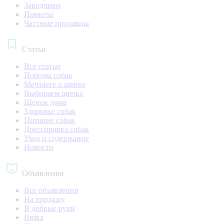
Заводчики
Приюты
Частные продавцы
Статьи
Все статьи
Породы собак
Мечтаете о щенке
Выбираем щенка
Щенок дома
Здоровье собак
Питание собак
Дрессировка собак
Уход и содержание
Новости
Объявления
Все объявления
На продажу
В добрые руки
Вязка