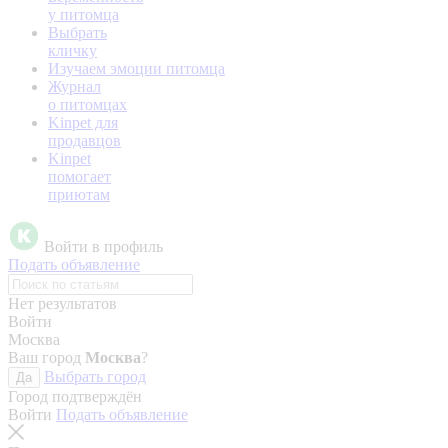
у питомца
Выбрать
кличку
Изучаем эмоции питомца
Журнал
о питомцах
Kinpet для
продавцов
Kinpet
помогает
приютам
Войти в профиль
Подать объявление
Нет результатов
Войти
Москва
Ваш город
Москва
?
Выбрать город
Да
Город подтверждён
Войти
Подать объявление