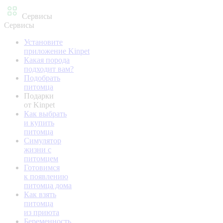
Сервисы
Сервисы
Установите
приложение Kinpet
Какая порода
подходит вам?
Подобрать
питомца
Подарки
от Kinpet
Как выбрать
и купить
питомца
Симулятор
жизни с
питомцем
Готовимся
к появлению
питомца дома
Как взять
питомца
из приюта
Беременность