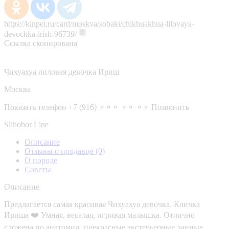
https://kinpet.ru/card/moskva/sobaki/chikhuakhua-lilovaya-
devochka-irish-96739/
Ссылка скопирована
Чихуахуа лиловая девочка Ириш
Москва
Показать телефон
+7 (916) ⚬⚬⚬ ⚬⚬ ⚬⚬
Позвонить
Slihobor Line
Описание
Отзывы о продавце
(0)
О породе
Советы
Описание
Предлагается самая красивая Чихуахуа девочка. Кличка
Ириша ❤️ Умная, веселая, игривая малышка. Отлично
сложена по анатомии, прекрасные экстерьерные данные.