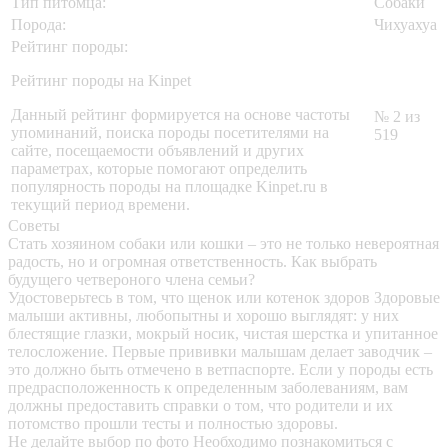
Тип питомца:
Собаки
Порода:
Чихуахуа
Рейтинг породы:
Рейтинг породы на Kinpet
Данный рейтинг формируется на основе частоты
№ 2 из
упоминаний, поиска породы посетителями на
519
сайте, посещаемости объявлений и других
параметрах, которые помогают определить
популярность породы на площадке Kinpet.ru в
текущий период времени.
Советы
Стать хозяином собаки или кошки – это не только невероятная
радость, но и огромная ответственность. Как выбрать
будущего четвероного члена семьи?
Удостоверьтесь в том, что щенок или котенок здоров
Здоровые
малыши активны, любопытны и хорошо выглядят: у них
блестящие глазки, мокрый носик, чистая шерстка и упитанное
телосложение. Первые прививки малышам делает заводчик –
это должно быть отмечено в ветпаспорте. Если у породы есть
предрасположенность к определенным заболеваниям, вам
должны предоставить справки о том, что родители и их
потомство прошли тесты и полностью здоровы.
Не делайте выбор по фото
Необходимо познакомиться с