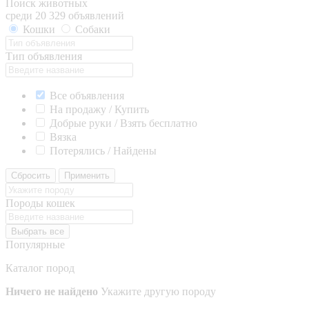
Поиск животных
среди 20 329 объявлений
Кошки
Собаки
Тип объявления
Все объявления
На продажу / Купить
Добрые руки / Взять бесплатно
Вязка
Потерялись / Найдены
Сбросить
Применить
Породы кошек
Выбрать все
Популярные
Каталог пород
Ничего не найдено
Укажите другую породу