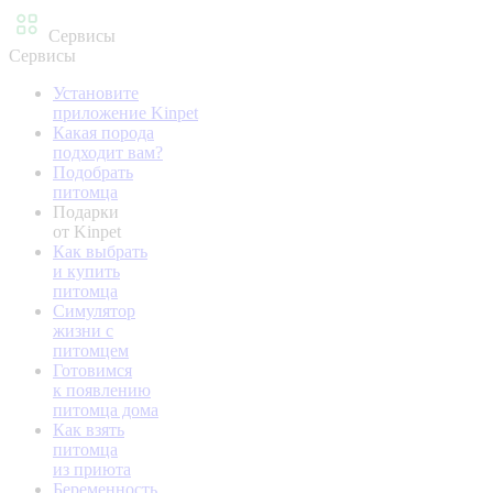
Сервисы
Сервисы
Установите
приложение Kinpet
Какая порода
подходит вам?
Подобрать
питомца
Подарки
от Kinpet
Как выбрать
и купить
питомца
Симулятор
жизни с
питомцем
Готовимся
к появлению
питомца дома
Как взять
питомца
из приюта
Беременность