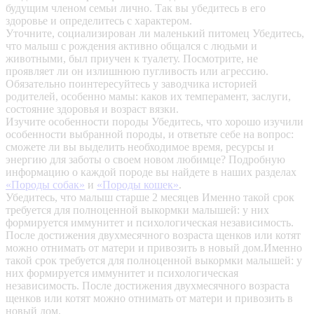
будущим членом семьи лично. Так вы убедитесь в его
здоровье и определитесь с характером.
Уточните, социализирован ли маленький питомец
Убедитесь,
что малыш с рождения активно общался с людьми и
животными, был приучен к туалету. Посмотрите, не
проявляет ли он излишнюю пугливость или агрессию.
Обязательно поинтересуйтесь у заводчика историей
родителей, особенно мамы: каков их темперамент, заслуги,
состояние здоровья и возраст вязки.
Изучите особенности породы
Убедитесь, что хорошо изучили
особенности выбранной породы, и ответьте себе на вопрос:
сможете ли вы выделить необходимое время, ресурсы и
энергию для заботы о своем новом любимце? Подробную
информацию о каждой породе вы найдете в наших разделах
«Породы собак»
и
«Породы кошек»
.
Убедитесь, что малыш старше 2 месяцев
Именно такой срок
требуется для полноценной выкормки малышей: у них
формируется иммунитет и психологическая независимость.
После достижения двухмесячного возраста щенков или котят
можно отнимать от матери и привозить в новый дом.Именно
такой срок требуется для полноценной выкормки малышей: у
них формируется иммунитет и психологическая
независимость. После достижения двухмесячного возраста
щенков или котят можно отнимать от матери и привозить в
новый дом.