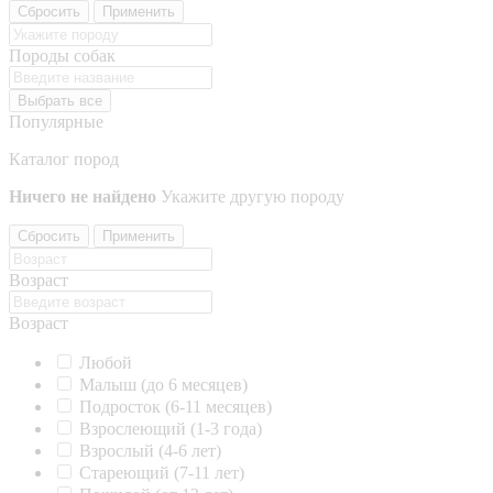
Сбросить
Применить
Породы собак
Выбрать все
Популярные
Каталог пород
Ничего не найдено
Укажите другую породу
Сбросить
Применить
Возраст
Возраст
Любой
Малыш (до 6 месяцев)
Подросток (6-11 месяцев)
Взрослеющий (1-3 года)
Взрослый (4-6 лет)
Стареющий (7-11 лет)