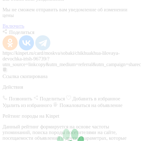
Мы не сможем отправить вам уведомление об изменении
цены
Включить
Поделиться
https://kinpet.ru/card/moskva/sobaki/chikhuakhua-lilovaya-
devochka-irish-96739/?
utm_source=linkcopy&utm_medium=referral&utm_campaign=sharec
Ссылка скопирована
Действия
Позвонить
Поделиться
Добавить в избранное
Удалить из избранного
Пожаловаться на объявление
Рейтинг породы на Kinpet
Данный рейтинг формируется на основе частоты
упоминаний, поиска породы посетителями на сайте,
посещаемости объявлений и других параметрах, которые