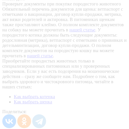
Проверьте документы при покупке породистого животного
Обязательный перечень документов для щенка: ветпаспорт с
отметками о вакцинации, договор купли-продажи, метрика,
акт вязки родителей и актировка. В питомниках щенкам
также проставляют клеймо. О полном комплекте документов
на собаку вы можете прочитать в
нашей статье
.
У
породистого котика должны быть следующие документы:
родословная (метрика), ветпаспорт с отметками о прививках и
дегельминтизации, договор купли-продажи. О полном
комплекте документов на породистую кошку вы можете
прочитать в
нашей статье
.
Приобретайте породистых животных только в
специализированных питомниках или у проверенных
заводчиков. Если у вас есть подозрения на мошеннические
действия – сразу же сообщите нам.
Подробнее о том, как
выбрать здорового и чистокровного питомца, читайте в
наших статьях:
Как выбрать котенка
Как выбрать щенка
Поделиться: