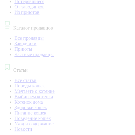
Потерявшиеся
От заводчиков
Из приютов
Каталог продавцов
Все продавцы
Заводчики
Приюты
Частные продавцы
Статьи
Все статьи
Породы кошек
Мечтаете о котенке
Выбираем котенка
Котенок дома
Здоровье кошек
Питание кошек
Поведение кошек
Уход и содержание
Новости