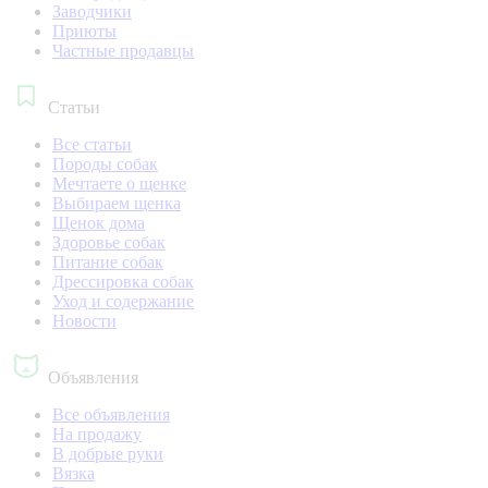
Заводчики
Приюты
Частные продавцы
Статьи
Все статьи
Породы собак
Мечтаете о щенке
Выбираем щенка
Щенок дома
Здоровье собак
Питание собак
Дрессировка собак
Уход и содержание
Новости
Объявления
Все объявления
На продажу
В добрые руки
Вязка