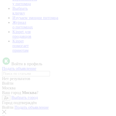
у питомца
Выбрать
кличку
Изучаем эмоции питомца
Журнал
о питомцах
Kinpet для
продавцов
Kinpet
помогает
приютам
Войти в профиль
Подать объявление
Нет результатов
Войти
Москва
Ваш город
Москва
?
Выбрать город
Да
Город подтверждён
Войти
Подать объявление