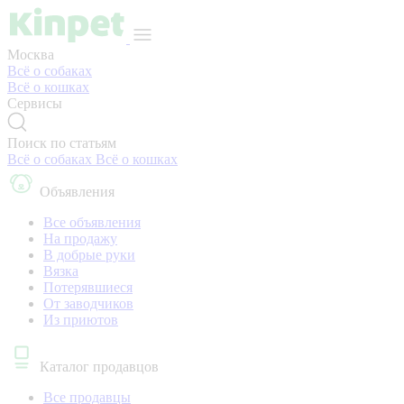
Москва
Всё о собаках
Всё о кошках
Сервисы
Поиск по статьям
Всё о собаках
Всё о кошках
Объявления
Все объявления
На продажу
В добрые руки
Вязка
Потерявшиеся
От заводчиков
Из приютов
Каталог продавцов
Все продавцы