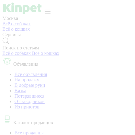
Москва
Всё о собаках
Всё о кошках
Сервисы
Поиск по статьям
Всё о собаках
Всё о кошках
Объявления
Все объявления
На продажу
В добрые руки
Вязка
Потерявшиеся
От заводчиков
Из приютов
Каталог продавцов
Все продавцы