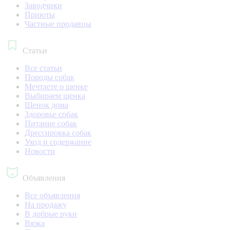
Заводчики
Приюты
Частные продавцы
Статьи
Все статьи
Породы собак
Мечтаете о щенке
Выбираем щенка
Щенок дома
Здоровье собак
Питание собак
Дрессировка собак
Уход и содержание
Новости
Объявления
Все объявления
На продажу
В добрые руки
Вязка