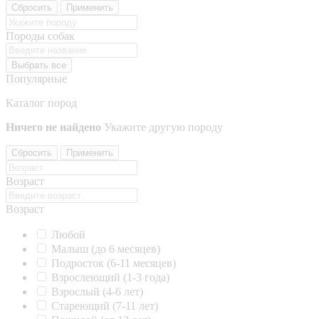
Сбросить
Применить
Породы собак
Выбрать все
Популярные
Каталог пород
Ничего не найдено
Укажите другую породу
Сбросить
Применить
Возраст
Возраст
Любой
Малыш (до 6 месяцев)
Подросток (6-11 месяцев)
Взрослеющий (1-3 года)
Взрослый (4-6 лет)
Стареющий (7-11 лет)