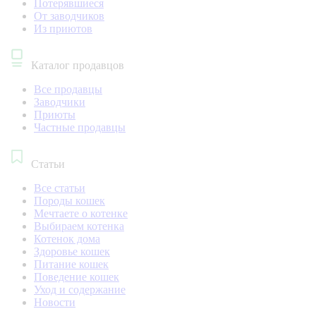
Потерявшиеся
От заводчиков
Из приютов
Каталог продавцов
Все продавцы
Заводчики
Приюты
Частные продавцы
Статьи
Все статьи
Породы кошек
Мечтаете о котенке
Выбираем котенка
Котенок дома
Здоровье кошек
Питание кошек
Поведение кошек
Уход и содержание
Новости