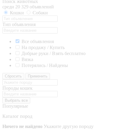
Поиск животных
среди 20 329 объявлений
Кошки
Собаки
Тип объявления
Все объявления
На продажу / Купить
Добрые руки / Взять бесплатно
Вязка
Потерялись / Найдены
Сбросить
Применить
Породы кошек
Выбрать все
Популярные
Каталог пород
Ничего не найдено
Укажите другую породу