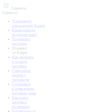
Сервисы
Сервисы
Установите
приложение Kinpet
Какая порода
подходит вам?
Подобрать
питомца
Подарки
от Kinpet
Как выбрать
и купить
питомца
Симулятор
жизни с
питомцем
Готовимся
к появлению
питомца дома
Как взять
питомца
из приюта
Беременность