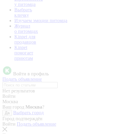
у питомца
Выбрать
кличку
Изучаем эмоции питомца
Журнал
о питомцах
Kinpet для
продавцов
Kinpet
помогает
приютам
Войти в профиль
Подать объявление
Нет результатов
Войти
Москва
Ваш город
Москва
?
Выбрать город
Да
Город подтверждён
Войти
Подать объявление