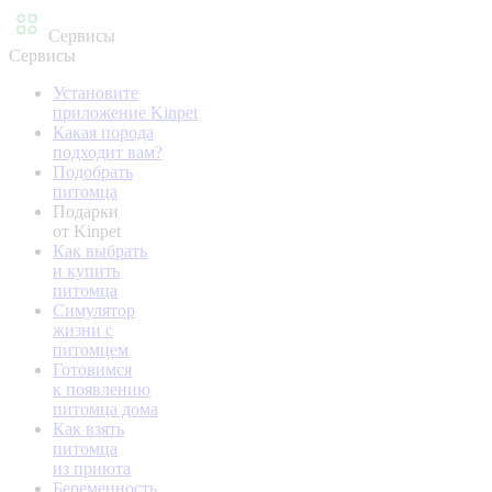
Сервисы
Сервисы
Установите
приложение Kinpet
Какая порода
подходит вам?
Подобрать
питомца
Подарки
от Kinpet
Как выбрать
и купить
питомца
Симулятор
жизни с
питомцем
Готовимся
к появлению
питомца дома
Как взять
питомца
из приюта
Беременность