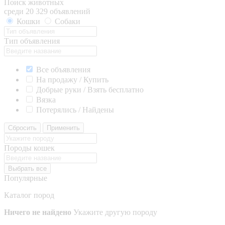
Поиск животных
среди 20 329 объявлений
Кошки
Собаки
Тип объявления
Все объявления
На продажу / Купить
Добрые руки / Взять бесплатно
Вязка
Потерялись / Найдены
Сбросить
Применить
Породы кошек
Выбрать все
Популярные
Каталог пород
Ничего не найдено
Укажите другую породу