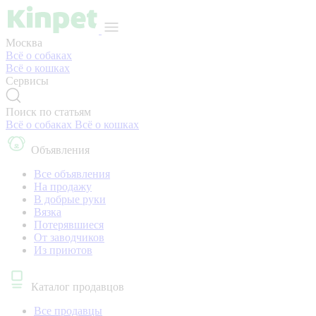
Москва
Всё о собаках
Всё о кошках
Сервисы
Поиск по статьям
Всё о собаках
Всё о кошках
Объявления
Все объявления
На продажу
В добрые руки
Вязка
Потерявшиеся
От заводчиков
Из приютов
Каталог продавцов
Все продавцы