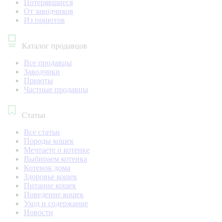
Потерявшиеся
От заводчиков
Из приютов
Каталог продавцов
Все продавцы
Заводчики
Приюты
Частные продавцы
Статьи
Все статьи
Породы кошек
Мечтаете о котенке
Выбираем котенка
Котенок дома
Здоровье кошек
Питание кошек
Поведение кошек
Уход и содержание
Новости