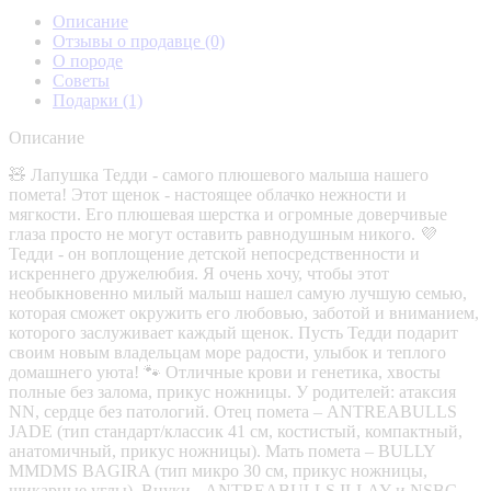
Описание
Отзывы о продавце
(0)
О породе
Советы
Подарки
(1)
Описание
🧸 Лапушка Тедди - самого плюшевого малыша нашего
помета! Этот щенок - настоящее облачко нежности и
мягкости. Его плюшевая шерстка и огромные доверчивые
глаза просто не могут оставить равнодушным никого. 💜
Тедди - он воплощение детской непосредственности и
искреннего дружелюбия. Я очень хочу, чтобы этот
необыкновенно милый малыш нашел самую лучшую семью,
которая сможет окружить его любовью, заботой и вниманием,
которого заслуживает каждый щенок. Пусть Тедди подарит
своим новым владельцам море радости, улыбок и теплого
домашнего уюта! 🐾 Отличные крови и генетика, хвосты
полные без залома, прикус ножницы. У родителей: атаксия
NN, сердце без патологий. Отец помета – ANTREABULLS
JADE (тип стандарт/классик 41 см, костистый, компактный,
анатомичный, прикус ножницы). Мать помета – BULLY
MMDMS BAGIRA (тип микро 30 см, прикус ножницы,
шикарные углы). Внуки - ANTREABULLS ILLAY и NSBC