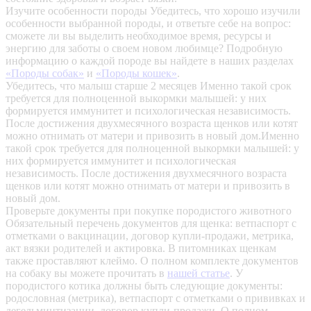
Изучите особенности породы
Убедитесь, что хорошо изучили
особенности выбранной породы, и ответьте себе на вопрос:
сможете ли вы выделить необходимое время, ресурсы и
энергию для заботы о своем новом любимце? Подробную
информацию о каждой породе вы найдете в наших разделах
«Породы собак»
и
«Породы кошек»
.
Убедитесь, что малыш старше 2 месяцев
Именно такой срок
требуется для полноценной выкормки малышей: у них
формируется иммунитет и психологическая независимость.
После достижения двухмесячного возраста щенков или котят
можно отнимать от матери и привозить в новый дом.Именно
такой срок требуется для полноценной выкормки малышей: у
них формируется иммунитет и психологическая
независимость. После достижения двухмесячного возраста
щенков или котят можно отнимать от матери и привозить в
новый дом.
Проверьте документы при покупке породистого животного
Обязательный перечень документов для щенка: ветпаспорт с
отметками о вакцинации, договор купли-продажи, метрика,
акт вязки родителей и актировка. В питомниках щенкам
также проставляют клеймо. О полном комплекте документов
на собаку вы можете прочитать в
нашей статье
.
У
породистого котика должны быть следующие документы:
родословная (метрика), ветпаспорт с отметками о прививках и
дегельминтизации, договор купли-продажи. О полном