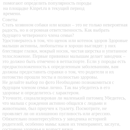
помогают определить популярность породы
на площадке Kinpet.ru в текущий период
времени.
Советы
Стать хозяином собаки или кошки – это не только невероятная
радость, но и огромная ответственность. Как выбрать
будущего четвероного члена семьи?
Удостоверьтесь в том, что щенок или котенок здоров
Здоровые
малыши активны, любопытны и хорошо выглядят: у них
блестящие глазки, мокрый носик, чистая шерстка и упитанное
телосложение. Первые прививки малышам делает заводчик –
это должно быть отмечено в ветпаспорте. Если у породы есть
предрасположенность к определенным заболеваниям, вам
должны предоставить справки о том, что родители и их
потомство прошли тесты и полностью здоровы.
Не делайте выбор по фото
Необходимо познакомиться с
будущим членом семьи лично. Так вы убедитесь в его
здоровье и определитесь с характером.
Уточните, социализирован ли маленький питомец
Убедитесь,
что малыш с рождения активно общался с людьми и
животными, был приучен к туалету. Посмотрите, не
проявляет ли он излишнюю пугливость или агрессию.
Обязательно поинтересуйтесь у заводчика историей
родителей, особенно мамы: каков их темперамент, заслуги,
состояние здоровья и возраст вязки.