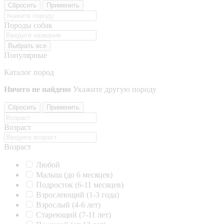
Сбросить
Применить
Породы собак
Выбрать все
Популярные
Каталог пород
Ничего не найдено
Укажите другую породу
Сбросить
Применить
Возраст
Возраст
Любой
Малыш (до 6 месяцев)
Подросток (6-11 месяцев)
Взрослеющий (1-3 года)
Взрослый (4-6 лет)
Стареющий (7-11 лет)