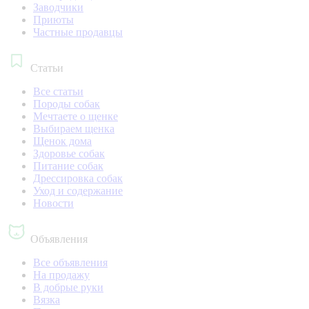
Заводчики
Приюты
Частные продавцы
Статьи
Все статьи
Породы собак
Мечтаете о щенке
Выбираем щенка
Щенок дома
Здоровье собак
Питание собак
Дрессировка собак
Уход и содержание
Новости
Объявления
Все объявления
На продажу
В добрые руки
Вязка