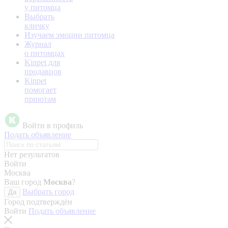
у питомца
Выбрать
кличку
Изучаем эмоции питомца
Журнал
о питомцах
Kinpet для
продавцов
Kinpet
помогает
приютам
Войти в профиль
Подать объявление
Нет результатов
Войти
Москва
Ваш город
Москва
?
Выбрать город
Да
Город подтверждён
Войти
Подать объявление