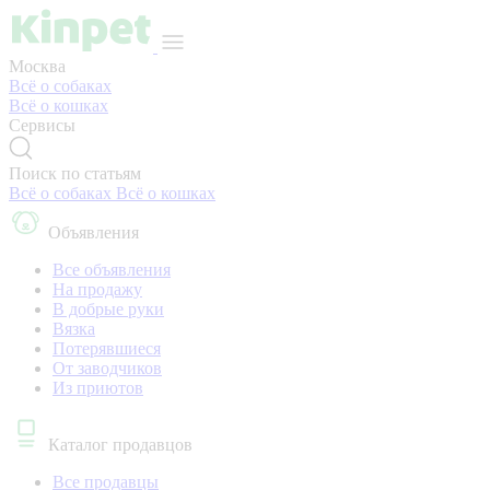
Москва
Всё о собаках
Всё о кошках
Сервисы
Поиск по статьям
Всё о собаках
Всё о кошках
Объявления
Все объявления
На продажу
В добрые руки
Вязка
Потерявшиеся
От заводчиков
Из приютов
Каталог продавцов
Все продавцы