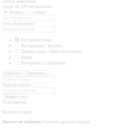
Поиск животных
среди 20 329 объявлений
Кошки
Собаки
Тип объявления
Все объявления
На продажу / Купить
Добрые руки / Взять бесплатно
Вязка
Потерялись / Найдены
Сбросить
Применить
Породы кошек
Выбрать все
Популярные
Каталог пород
Ничего не найдено
Укажите другую породу