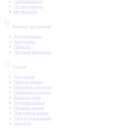
Потерявшиеся
От заводчиков
Из приютов
Каталог продавцов
Все продавцы
Заводчики
Приюты
Частные продавцы
Статьи
Все статьи
Породы кошек
Мечтаете о котенке
Выбираем котенка
Котенок дома
Здоровье кошек
Питание кошек
Поведение кошек
Уход и содержание
Новости