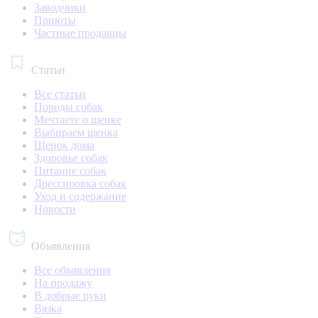
Заводчики
Приюты
Частные продавцы
Статьи
Все статьи
Породы собак
Мечтаете о щенке
Выбираем щенка
Щенок дома
Здоровье собак
Питание собак
Дрессировка собак
Уход и содержание
Новости
Объявления
Все объявления
На продажу
В добрые руки
Вязка