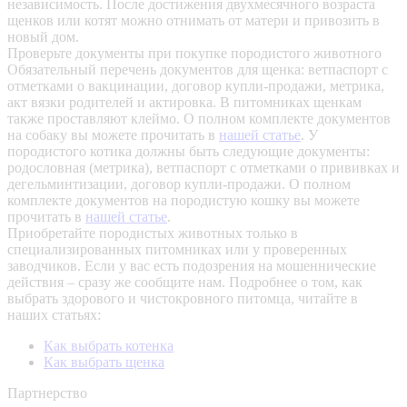
независимость. После достижения двухмесячного возраста
щенков или котят можно отнимать от матери и привозить в
новый дом.
Проверьте документы при покупке породистого животного
Обязательный перечень документов для щенка: ветпаспорт с
отметками о вакцинации, договор купли-продажи, метрика,
акт вязки родителей и актировка. В питомниках щенкам
также проставляют клеймо. О полном комплекте документов
на собаку вы можете прочитать в
нашей статье
.
У
породистого котика должны быть следующие документы:
родословная (метрика), ветпаспорт с отметками о прививках и
дегельминтизации, договор купли-продажи. О полном
комплекте документов на породистую кошку вы можете
прочитать в
нашей статье
.
Приобретайте породистых животных только в
специализированных питомниках или у проверенных
заводчиков. Если у вас есть подозрения на мошеннические
действия – сразу же сообщите нам.
Подробнее о том, как
выбрать здорового и чистокровного питомца, читайте в
наших статьях:
Как выбрать котенка
Как выбрать щенка
Партнерство