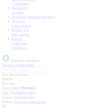
у питомца
Выбрать
кличку
Изучаем эмоции питомца
Журнал
о питомцах
Kinpet для
продавцов
Kinpet
помогает
приютам
Войти в профиль
Подать объявление
Нет результатов
Войти
Москва
Ваш город
Москва
?
Выбрать город
Да
Город подтверждён
Войти
Подать объявление