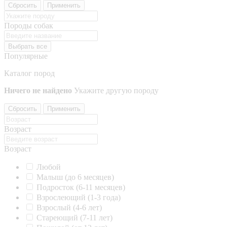
Сбросить
Применить
Породы собак
Выбрать все
Популярные
Каталог пород
Ничего не найдено
Укажите другую породу
Сбросить
Применить
Возраст
Возраст
Любой
Малыш (до 6 месяцев)
Подросток (6-11 месяцев)
Взрослеющий (1-3 года)
Взрослый (4-6 лет)
Стареющий (7-11 лет)