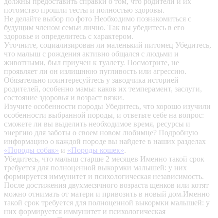
должны предоставить справки о том, что родители и их
потомство прошли тесты и полностью здоровы.
Не делайте выбор по фото
Необходимо познакомиться с
будущим членом семьи лично. Так вы убедитесь в его
здоровье и определитесь с характером.
Уточните, социализирован ли маленький питомец
Убедитесь,
что малыш с рождения активно общался с людьми и
животными, был приучен к туалету. Посмотрите, не
проявляет ли он излишнюю пугливость или агрессию.
Обязательно поинтересуйтесь у заводчика историей
родителей, особенно мамы: каков их темперамент, заслуги,
состояние здоровья и возраст вязки.
Изучите особенности породы
Убедитесь, что хорошо изучили
особенности выбранной породы, и ответьте себе на вопрос:
сможете ли вы выделить необходимое время, ресурсы и
энергию для заботы о своем новом любимце? Подробную
информацию о каждой породе вы найдете в наших разделах
«Породы собак»
и
«Породы кошек»
.
Убедитесь, что малыш старше 2 месяцев
Именно такой срок
требуется для полноценной выкормки малышей: у них
формируется иммунитет и психологическая независимость.
После достижения двухмесячного возраста щенков или котят
можно отнимать от матери и привозить в новый дом.Именно
такой срок требуется для полноценной выкормки малышей: у
них формируется иммунитет и психологическая