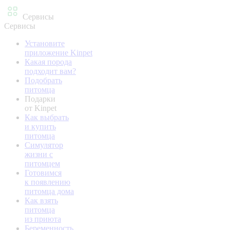
Сервисы
Сервисы
Установите
приложение Kinpet
Какая порода
подходит вам?
Подобрать
питомца
Подарки
от Kinpet
Как выбрать
и купить
питомца
Симулятор
жизни с
питомцем
Готовимся
к появлению
питомца дома
Как взять
питомца
из приюта
Беременность