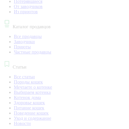
Потерявшиеся
От заводчиков
Из приютов
Каталог продавцов
Все продавцы
Заводчики
Приюты
Частные продавцы
Статьи
Все статьи
Породы кошек
Мечтаете о котенке
Выбираем котенка
Котенок дома
Здоровье кошек
Питание кошек
Поведение кошек
Уход и содержание
Новости