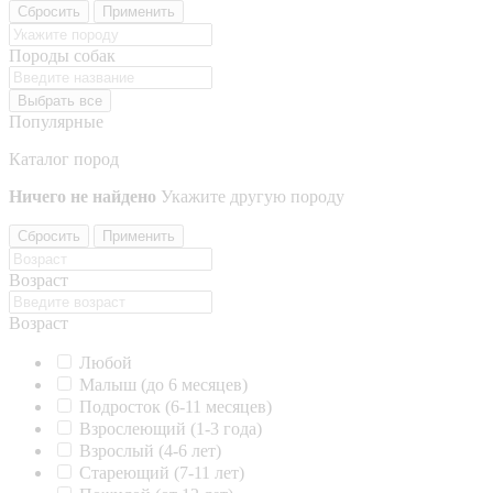
Сбросить
Применить
Породы собак
Выбрать все
Популярные
Каталог пород
Ничего не найдено
Укажите другую породу
Сбросить
Применить
Возраст
Возраст
Любой
Малыш (до 6 месяцев)
Подросток (6-11 месяцев)
Взрослеющий (1-3 года)
Взрослый (4-6 лет)
Стареющий (7-11 лет)