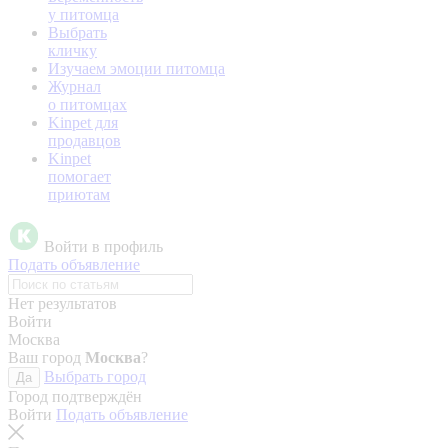
у питомца
Выбрать
кличку
Изучаем эмоции питомца
Журнал
о питомцах
Kinpet для
продавцов
Kinpet
помогает
приютам
Войти в профиль
Подать объявление
Нет результатов
Войти
Москва
Ваш город
Москва
?
Выбрать город
Да
Город подтверждён
Войти
Подать объявление