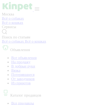
Москва
Всё о собаках
Всё о кошках
Сервисы
Поиск по статьям
Всё о собаках
Всё о кошках
Объявления
Все объявления
На продажу
В добрые руки
Вязка
Потерявшиеся
От заводчиков
Из приютов
Каталог продавцов
Все продавцы