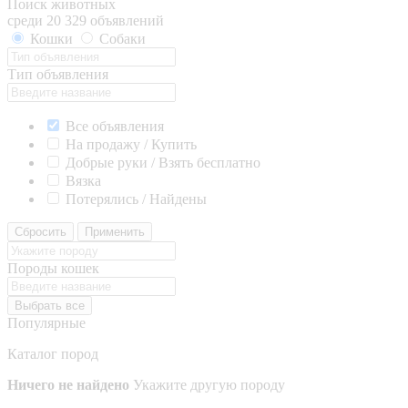
Поиск животных
среди 20 329 объявлений
Кошки
Собаки
Тип объявления
Все объявления
На продажу / Купить
Добрые руки / Взять бесплатно
Вязка
Потерялись / Найдены
Сбросить
Применить
Породы кошек
Выбрать все
Популярные
Каталог пород
Ничего не найдено
Укажите другую породу