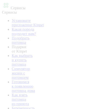
Сервисы
Сервисы
Установите
приложение Kinpet
Какая порода
подходит вам?
Подобрать
питомца
Подарки
от Kinpet
Как выбрать
и купить
питомца
Симулятор
жизни с
питомцем
Готовимся
к появлению
питомца дома
Как взять
питомца
из приюта
Беременность