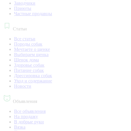
Заводчики
Приюты
Частные продавцы
Статьи
Все статьи
Породы собак
Мечтаете о щенке
Выбираем щенка
Щенок дома
Здоровье собак
Питание собак
Дрессировка собак
Уход и содержание
Новости
Объявления
Все объявления
На продажу
В добрые руки
Вязка