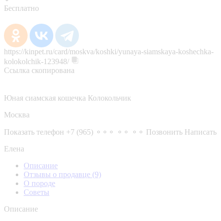
Бесплатно
https://kinpet.ru/card/moskva/koshki/yunaya-siamskaya-koshechka-
kolokolchik-123948/
Ссылка скопирована
Юная сиамская кошечка Колокольчик
Москва
Показать телефон
+7 (965) ⚬⚬⚬ ⚬⚬ ⚬⚬
Позвонить
Написать
Елена
Описание
Отзывы о продавце
(9)
О породе
Советы
Описание