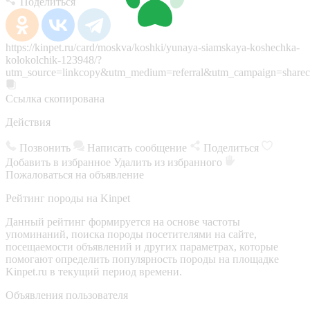
Поделиться
https://kinpet.ru/card/moskva/koshki/yunaya-siamskaya-koshechka-
kolokolchik-123948/?
utm_source=linkcopy&utm_medium=referral&utm_campaign=sharec
Ссылка скопирована
Действия
Позвонить
Написать сообщение
Поделиться
Добавить в избранное
Удалить из избранного
Пожаловаться на объявление
Рейтинг породы на Kinpet
Данный рейтинг формируется на основе частоты
упоминаний, поиска породы посетителями на сайте,
посещаемости объявлений и других параметрах, которые
помогают определить популярность породы на площадке
Kinpet.ru в текущий период времени.
Объявления пользователя