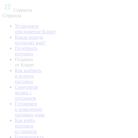
Сервисы
Сервисы
Установите
приложение Kinpet
Какая порода
подходит вам?
Подобрать
питомца
Подарки
от Kinpet
Как выбрать
и купить
питомца
Симулятор
жизни с
питомцем
Готовимся
к появлению
питомца дома
Как взять
питомца
из приюта
Беременность