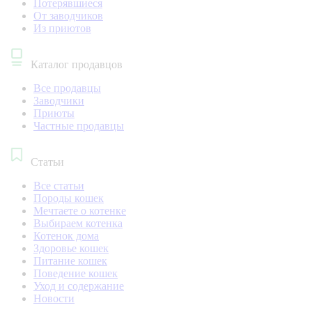
Потерявшиеся
От заводчиков
Из приютов
Каталог продавцов
Все продавцы
Заводчики
Приюты
Частные продавцы
Статьи
Все статьи
Породы кошек
Мечтаете о котенке
Выбираем котенка
Котенок дома
Здоровье кошек
Питание кошек
Поведение кошек
Уход и содержание
Новости