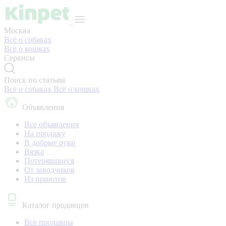
Москва
Всё о собаках
Всё о кошках
Сервисы
Поиск по статьям
Всё о собаках
Всё о кошках
Объявления
Все объявления
На продажу
В добрые руки
Вязка
Потерявшиеся
От заводчиков
Из приютов
Каталог продавцов
Все продавцы