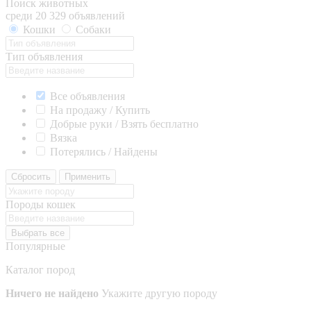
Поиск животных
среди 20 329 объявлений
Кошки
Собаки
Тип объявления
Все объявления
На продажу / Купить
Добрые руки / Взять бесплатно
Вязка
Потерялись / Найдены
Сбросить
Применить
Породы кошек
Выбрать все
Популярные
Каталог пород
Ничего не найдено
Укажите другую породу