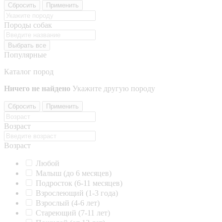
Сбросить
Применить
Породы собак
Выбрать все
Популярные
Каталог пород
Ничего не найдено
Укажите другую породу
Сбросить
Применить
Возраст
Возраст
Любой
Малыш (до 6 месяцев)
Подросток (6-11 месяцев)
Взрослеющий (1-3 года)
Взрослый (4-6 лет)
Стареющий (7-11 лет)