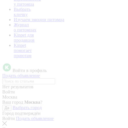
у питомца
Выбрать
кличку
Изучаем эмоции питомца
Журнал
о питомцах
Kinpet для
продавцов
Kinpet
помогает
приютам
Войти в профиль
Подать объявление
Нет результатов
Войти
Москва
Ваш город
Москва
?
Выбрать город
Да
Город подтверждён
Войти
Подать объявление