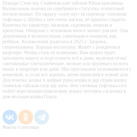
Порода: Сноу-шу, Сиамская или тайская Юная красавица
Колокольчик похожа на серебряную статуэтку египетской
богини-кошки. По окрасу «сноу-шу» (в переводе «снежная
туфелька»). Шубка у неё очень мягкая, её приятно гладить.
Кошечка по характеру ласковая, скромная, нежная и
трепетная. Общение с человеком много значит для неё. Она
доверчивая и волнительная, умненькая и наивная, как
ребёнок. Колокольчик родилась в 2025 г. Здорова,
стерилизована. Хорошо воспитана. Живёт с рождения в
квартире. Чтобы стать её хозяевами, Вам нужно будет
заполнить анкету и подготовить всё в доме, включая сетки
«антикошка» (металлические, мелкие или крупные) на всех
окнах в квартире или доме. Мы приглашаем познакомиться с
кошечкой, и, если всё хорошо, затем привозим в новый дом.
Для поиска: кошка в добрые руки кошка в дар отдам кошку
сиамская тайская сноу-шу snow shoe снежная туфелька сил-
пойнт короткошерстная возьму кошку питомец cat кошка в
дом молодая кошка Ольга
Факты о питомце