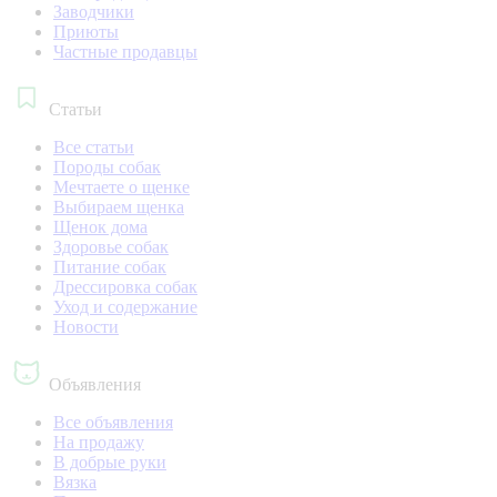
Заводчики
Приюты
Частные продавцы
Статьи
Все статьи
Породы собак
Мечтаете о щенке
Выбираем щенка
Щенок дома
Здоровье собак
Питание собак
Дрессировка собак
Уход и содержание
Новости
Объявления
Все объявления
На продажу
В добрые руки
Вязка