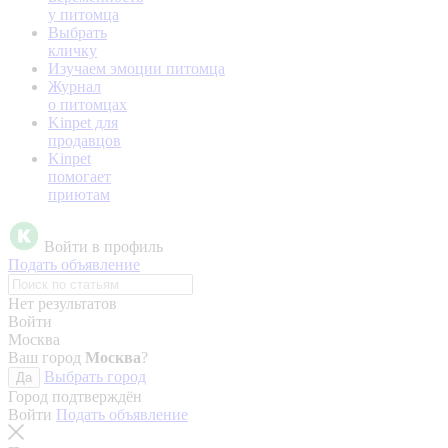
у питомца
Выбрать
кличку
Изучаем эмоции питомца
Журнал
о питомцах
Kinpet для
продавцов
Kinpet
помогает
приютам
Войти в профиль
Подать объявление
Нет результатов
Войти
Москва
Ваш город
Москва
?
Выбрать город
Да
Город подтверждён
Войти
Подать объявление