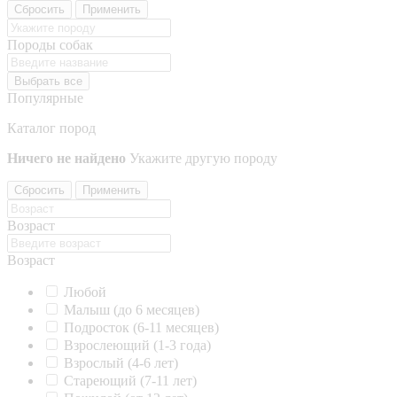
Сбросить
Применить
Породы собак
Выбрать все
Популярные
Каталог пород
Ничего не найдено
Укажите другую породу
Сбросить
Применить
Возраст
Возраст
Любой
Малыш (до 6 месяцев)
Подросток (6-11 месяцев)
Взрослеющий (1-3 года)
Взрослый (4-6 лет)
Стареющий (7-11 лет)