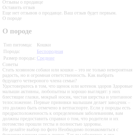
Отзывы о продавце
Оставить отзыв
Еще нет отзывов о продавце. Ваш отзыв будет первым.
О породе
О породе
Тип питомца:
Кошки
Порода:
Беспородная
Размер породы:
Средние
Советы
Стать хозяином собаки или кошки – это не только невероятная
радость, но и огромная ответственность. Как выбрать
будущего четвероного члена семьи?
Удостоверьтесь в том, что щенок или котенок здоров
Здоровые
малыши активны, любопытны и хорошо выглядят: у них
блестящие глазки, мокрый носик, чистая шерстка и упитанное
телосложение. Первые прививки малышам делает заводчик –
это должно быть отмечено в ветпаспорте. Если у породы есть
предрасположенность к определенным заболеваниям, вам
должны предоставить справки о том, что родители и их
потомство прошли тесты и полностью здоровы.
Не делайте выбор по фото
Необходимо познакомиться с
будущим членом семьи лично. Так вы убедитесь в его