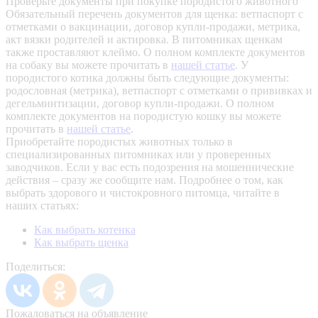
Проверьте документы при покупке породистого животного
Обязательный перечень документов для щенка: ветпаспорт с
отметками о вакцинации, договор купли-продажи, метрика,
акт вязки родителей и актировка. В питомниках щенкам
также проставляют клеймо. О полном комплекте документов
на собаку вы можете прочитать в
нашей статье
.
У
породистого котика должны быть следующие документы:
родословная (метрика), ветпаспорт с отметками о прививках и
дегельминтизации, договор купли-продажи. О полном
комплекте документов на породистую кошку вы можете
прочитать в
нашей статье
.
Приобретайте породистых животных только в
специализированных питомниках или у проверенных
заводчиков. Если у вас есть подозрения на мошеннические
действия – сразу же сообщите нам.
Подробнее о том, как
выбрать здорового и чистокровного питомца, читайте в
наших статьях:
Как выбрать котенка
Как выбрать щенка
Поделиться:
Пожаловаться на объявление