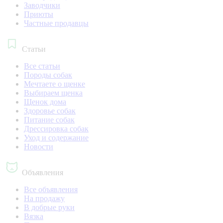
Заводчики
Приюты
Частные продавцы
Статьи
Все статьи
Породы собак
Мечтаете о щенке
Выбираем щенка
Щенок дома
Здоровье собак
Питание собак
Дрессировка собак
Уход и содержание
Новости
Объявления
Все объявления
На продажу
В добрые руки
Вязка