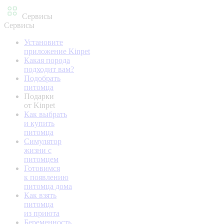
Сервисы
Сервисы
Установите
приложение Kinpet
Какая порода
подходит вам?
Подобрать
питомца
Подарки
от Kinpet
Как выбрать
и купить
питомца
Симулятор
жизни с
питомцем
Готовимся
к появлению
питомца дома
Как взять
питомца
из приюта
Беременность