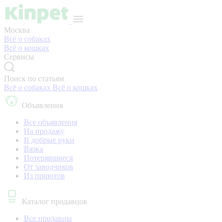
Москва
Всё о собаках
Всё о кошках
Сервисы
Поиск по статьям
Всё о собаках
Всё о кошках
Объявления
Все объявления
На продажу
В добрые руки
Вязка
Потерявшиеся
От заводчиков
Из приютов
Каталог продавцов
Все продавцы