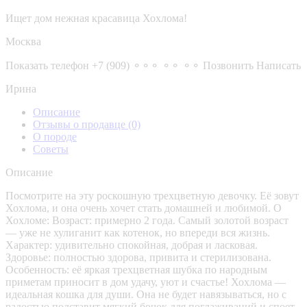
Ищет дом нежная красавица Хохлома!
Москва
Показать телефон
+7 (909) ⚬⚬⚬ ⚬⚬ ⚬⚬
Позвонить
Написать
Ирина
Описание
Отзывы о продавце
(0)
О породе
Советы
Описание
Посмотрите на эту роскошную трехцветную девочку. Её зовут
Хохлома, и она очень хочет стать домашней и любимой. О
Хохломе: Возраст: примерно 2 года. Самый золотой возраст
— уже не хулиганит как котенок, но впереди вся жизнь.
Характер: удивительно спокойная, добрая и ласковая.
Здоровье: полностью здорова, привита и стерилизована.
Особенность: её яркая трехцветная шубка по народным
приметам приносит в дом удачу, уют и счастье! Хохлома —
идеальная кошка для души. Она не будет навязываться, но с
радостью подставит мягкий бочок для поглаживаний и споет