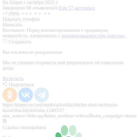
На Kinpet c октября 2025 г.
Завершено 68 объявлений
Еще 57 активных
+7 (909) ⚬⚬⚬ ⚬⚬ ⚬⚬
Показать телефон
Написать
Внимание:
Перед контактированием с продавцом,
пожалуйста, ознакомьтесь с
рекомендациями при покупке.
Сохранить
Вы отключили уведомления
Мы не сможем отправить вам уведомление об изменении
цены
Включить
Поделиться
https://kinpet.ru/card/moskva/koshki/ishchet-dom-nezhnaya-
krasavitsa-khokhloma-124053/?
utm_source=linkcopy&utm_medium=referral&utm_campaign=sharec
Ссылка скопирована