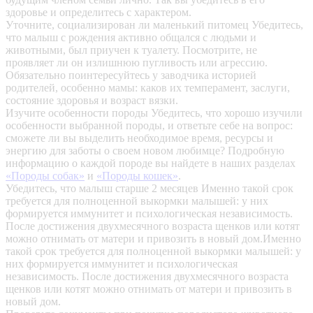
здоровье и определитесь с характером.
Уточните, социализирован ли маленький питомец
Убедитесь,
что малыш с рождения активно общался с людьми и
животными, был приучен к туалету. Посмотрите, не
проявляет ли он излишнюю пугливость или агрессию.
Обязательно поинтересуйтесь у заводчика историей
родителей, особенно мамы: каков их темперамент, заслуги,
состояние здоровья и возраст вязки.
Изучите особенности породы
Убедитесь, что хорошо изучили
особенности выбранной породы, и ответьте себе на вопрос:
сможете ли вы выделить необходимое время, ресурсы и
энергию для заботы о своем новом любимце? Подробную
информацию о каждой породе вы найдете в наших разделах
«Породы собак»
и
«Породы кошек»
.
Убедитесь, что малыш старше 2 месяцев
Именно такой срок
требуется для полноценной выкормки малышей: у них
формируется иммунитет и психологическая независимость.
После достижения двухмесячного возраста щенков или котят
можно отнимать от матери и привозить в новый дом.Именно
такой срок требуется для полноценной выкормки малышей: у
них формируется иммунитет и психологическая
независимость. После достижения двухмесячного возраста
щенков или котят можно отнимать от матери и привозить в
новый дом.