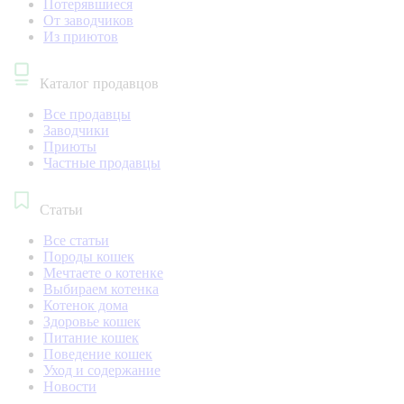
Потерявшиеся
От заводчиков
Из приютов
Каталог продавцов
Все продавцы
Заводчики
Приюты
Частные продавцы
Статьи
Все статьи
Породы кошек
Мечтаете о котенке
Выбираем котенка
Котенок дома
Здоровье кошек
Питание кошек
Поведение кошек
Уход и содержание
Новости