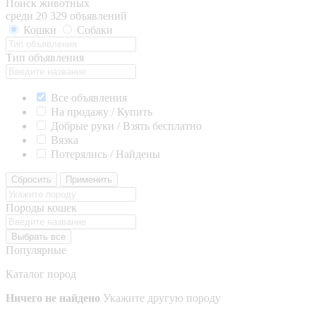
Поиск животных
среди 20 329 объявлений
Кошки
Собаки
Тип объявления
Все объявления
На продажу / Купить
Добрые руки / Взять бесплатно
Вязка
Потерялись / Найдены
Сбросить
Применить
Породы кошек
Выбрать все
Популярные
Каталог пород
Ничего не найдено
Укажите другую породу