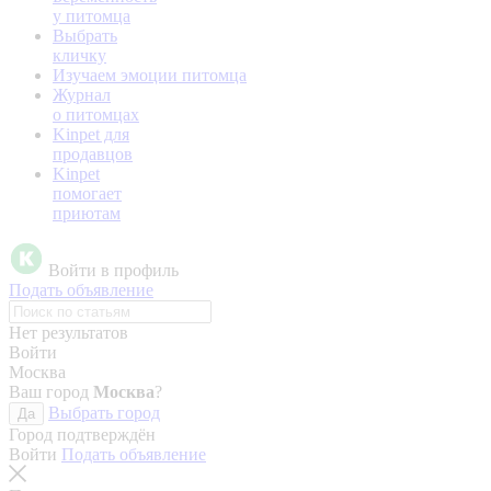
у питомца
Выбрать
кличку
Изучаем эмоции питомца
Журнал
о питомцах
Kinpet для
продавцов
Kinpet
помогает
приютам
Войти в профиль
Подать объявление
Нет результатов
Войти
Москва
Ваш город
Москва
?
Выбрать город
Да
Город подтверждён
Войти
Подать объявление