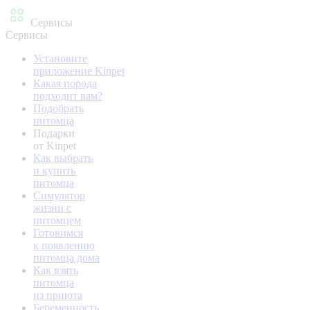
Сервисы
Сервисы
Установите
приложение Kinpet
Какая порода
подходит вам?
Подобрать
питомца
Подарки
от Kinpet
Как выбрать
и купить
питомца
Симулятор
жизни с
питомцем
Готовимся
к появлению
питомца дома
Как взять
питомца
из приюта
Беременность