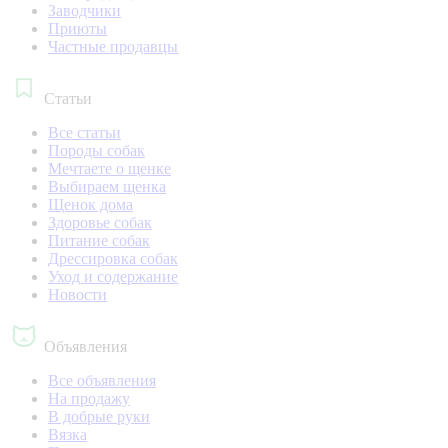
Заводчики
Приюты
Частные продавцы
Статьи
Все статьи
Породы собак
Мечтаете о щенке
Выбираем щенка
Щенок дома
Здоровье собак
Питание собак
Дрессировка собак
Уход и содержание
Новости
Объявления
Все объявления
На продажу
В добрые руки
Вязка