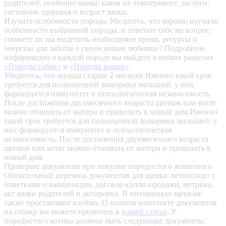
родителей, особенно мамы: каков их темперамент, заслуги,
состояние здоровья и возраст вязки.
Изучите особенности породы
Убедитесь, что хорошо изучили
особенности выбранной породы, и ответьте себе на вопрос:
сможете ли вы выделить необходимое время, ресурсы и
энергию для заботы о своем новом любимце? Подробную
информацию о каждой породе вы найдете в наших разделах
«Породы собак»
и
«Породы кошек»
.
Убедитесь, что малыш старше 2 месяцев
Именно такой срок
требуется для полноценной выкормки малышей: у них
формируется иммунитет и психологическая независимость.
После достижения двухмесячного возраста щенков или котят
можно отнимать от матери и привозить в новый дом.Именно
такой срок требуется для полноценной выкормки малышей: у
них формируется иммунитет и психологическая
независимость. После достижения двухмесячного возраста
щенков или котят можно отнимать от матери и привозить в
новый дом.
Проверьте документы при покупке породистого животного
Обязательный перечень документов для щенка: ветпаспорт с
отметками о вакцинации, договор купли-продажи, метрика,
акт вязки родителей и актировка. В питомниках щенкам
также проставляют клеймо. О полном комплекте документов
на собаку вы можете прочитать в
нашей статье
.
У
породистого котика должны быть следующие документы: