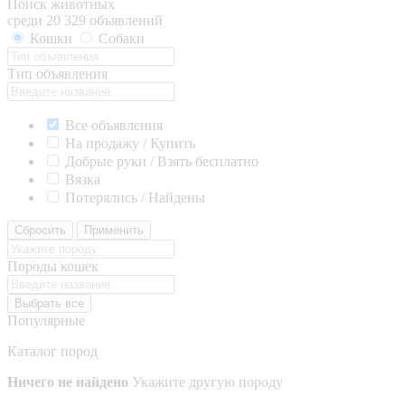
Поиск животных
среди 20 329 объявлений
Кошки
Собаки
Тип объявления
Все объявления
На продажу / Купить
Добрые руки / Взять бесплатно
Вязка
Потерялись / Найдены
Сбросить
Применить
Породы кошек
Выбрать все
Популярные
Каталог пород
Ничего не найдено
Укажите другую породу