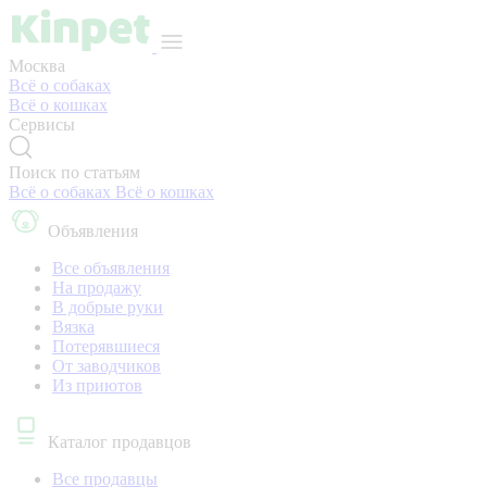
Москва
Всё о собаках
Всё о кошках
Сервисы
Поиск по статьям
Всё о собаках
Всё о кошках
Объявления
Все объявления
На продажу
В добрые руки
Вязка
Потерявшиеся
От заводчиков
Из приютов
Каталог продавцов
Все продавцы