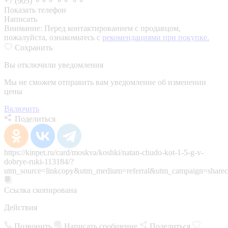
+7 (905) ⚬⚬⚬ ⚬⚬ ⚬⚬
Показать телефон
Написать
Внимание:
Перед контактированием с продавцом,
пожалуйста, ознакомьтесь с
рекомендациями при покупке.
Сохранить
Вы отключили уведомления
Мы не сможем отправить вам уведомление об изменении
цены
Включить
Поделиться
https://kinpet.ru/card/moskva/koshki/natan-chudo-kot-1-5-g-v-
dobrye-ruki-113184/?
utm_source=linkcopy&utm_medium=referral&utm_campaign=sharec
Ссылка скопирована
Действия
Позвонить
Написать сообщение
Поделиться