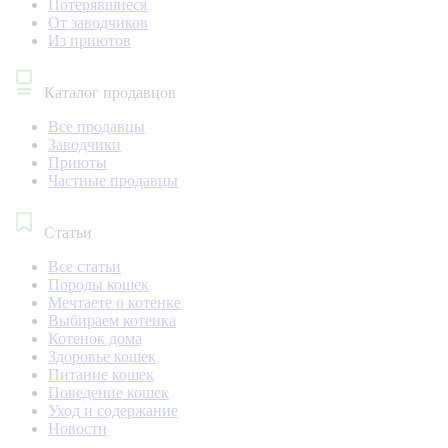
Потерявшиеся
От заводчиков
Из приютов
Каталог продавцов
Все продавцы
Заводчики
Приюты
Частные продавцы
Статьи
Все статьи
Породы кошек
Мечтаете о котенке
Выбираем котенка
Котенок дома
Здоровье кошек
Питание кошек
Поведение кошек
Уход и содержание
Новости