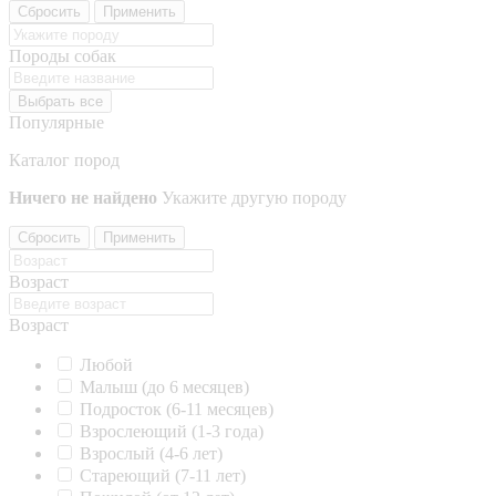
Сбросить
Применить
Породы собак
Выбрать все
Популярные
Каталог пород
Ничего не найдено
Укажите другую породу
Сбросить
Применить
Возраст
Возраст
Любой
Малыш (до 6 месяцев)
Подросток (6-11 месяцев)
Взрослеющий (1-3 года)
Взрослый (4-6 лет)
Стареющий (7-11 лет)