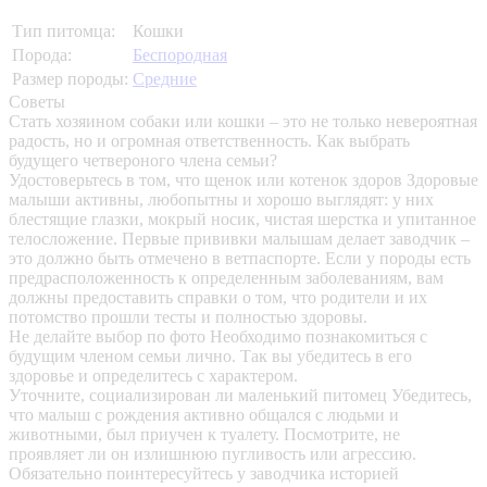
Тип питомца:
Кошки
Порода:
Беспородная
Размер породы:
Средние
Советы
Стать хозяином собаки или кошки – это не только невероятная
радость, но и огромная ответственность. Как выбрать
будущего четвероного члена семьи?
Удостоверьтесь в том, что щенок или котенок здоров
Здоровые
малыши активны, любопытны и хорошо выглядят: у них
блестящие глазки, мокрый носик, чистая шерстка и упитанное
телосложение. Первые прививки малышам делает заводчик –
это должно быть отмечено в ветпаспорте. Если у породы есть
предрасположенность к определенным заболеваниям, вам
должны предоставить справки о том, что родители и их
потомство прошли тесты и полностью здоровы.
Не делайте выбор по фото
Необходимо познакомиться с
будущим членом семьи лично. Так вы убедитесь в его
здоровье и определитесь с характером.
Уточните, социализирован ли маленький питомец
Убедитесь,
что малыш с рождения активно общался с людьми и
животными, был приучен к туалету. Посмотрите, не
проявляет ли он излишнюю пугливость или агрессию.
Обязательно поинтересуйтесь у заводчика историей