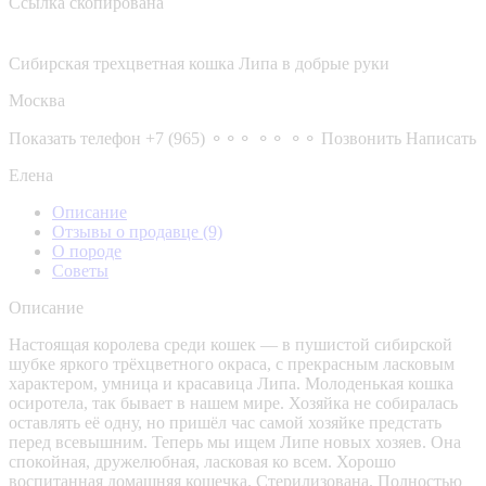
Ссылка скопирована
Сибирская трехцветная кошка Липа в добрые руки
Москва
Показать телефон
+7 (965) ⚬⚬⚬ ⚬⚬ ⚬⚬
Позвонить
Написать
Елена
Описание
Отзывы о продавце
(9)
О породе
Советы
Описание
Настоящая королева среди кошек — в пушистой сибирской
шубке яркого трёхцветного окраса, с прекрасным ласковым
характером, умница и красавица Липа. Молоденькая кошка
осиротела, так бывает в нашем мире. Хозяйка не собиралась
оставлять её одну, но пришёл час самой хозяйке предстать
перед всевышним. Теперь мы ищем Липе новых хозяев. Она
спокойная, дружелюбная, ласковая ко всем. Хорошо
воспитанная домашняя кошечка. Стерилизована. Полностью