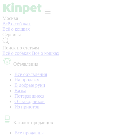
Москва
Всё о собаках
Всё о кошках
Сервисы
Поиск по статьям
Всё о собаках
Всё о кошках
Объявления
Все объявления
На продажу
В добрые руки
Вязка
Потерявшиеся
От заводчиков
Из приютов
Каталог продавцов
Все продавцы