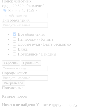
Поиск животных
среди 20 329 объявлений
Кошки
Собаки
Тип объявления
Все объявления
На продажу / Купить
Добрые руки / Взять бесплатно
Вязка
Потерялись / Найдены
Сбросить
Применить
Породы кошек
Выбрать все
Популярные
Каталог пород
Ничего не найдено
Укажите другую породу