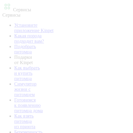
Сервисы
Сервисы
Установите
приложение Kinpet
Какая порода
подходит вам?
Подобрать
питомца
Подарки
от Kinpet
Как выбрать
и купить
питомца
Симулятор
жизни с
питомцем
Готовимся
к появлению
питомца дома
Как взять
питомца
из приюта
Беременность