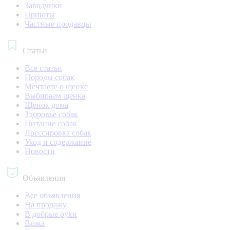
Заводчики
Приюты
Частные продавцы
Статьи
Все статьи
Породы собак
Мечтаете о щенке
Выбираем щенка
Щенок дома
Здоровье собак
Питание собак
Дрессировка собак
Уход и содержание
Новости
Объявления
Все объявления
На продажу
В добрые руки
Вязка