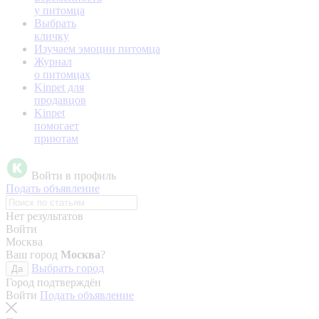
у питомца
Выбрать
кличку
Изучаем эмоции питомца
Журнал
о питомцах
Kinpet для
продавцов
Kinpet
помогает
приютам
Войти в профиль
Подать объявление
Нет результатов
Войти
Москва
Ваш город
Москва
?
Выбрать город
Да
Город подтверждён
Войти
Подать объявление