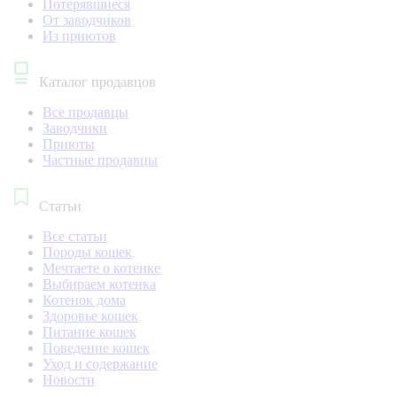
Потерявшиеся
От заводчиков
Из приютов
Каталог продавцов
Все продавцы
Заводчики
Приюты
Частные продавцы
Статьи
Все статьи
Породы кошек
Мечтаете о котенке
Выбираем котенка
Котенок дома
Здоровье кошек
Питание кошек
Поведение кошек
Уход и содержание
Новости