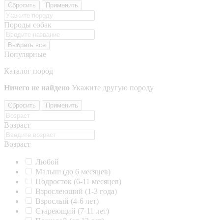
Сбросить
Применить
Породы собак
Выбрать все
Популярные
Каталог пород
Ничего не найдено
Укажите другую породу
Сбросить
Применить
Возраст
Возраст
Любой
Малыш (до 6 месяцев)
Подросток (6-11 месяцев)
Взрослеющий (1-3 года)
Взрослый (4-6 лет)
Стареющий (7-11 лет)