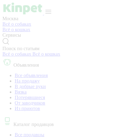
Москва
Всё о собаках
Всё о кошках
Сервисы
Поиск по статьям
Всё о собаках
Всё о кошках
Объявления
Все объявления
На продажу
В добрые руки
Вязка
Потерявшиеся
От заводчиков
Из приютов
Каталог продавцов
Все продавцы