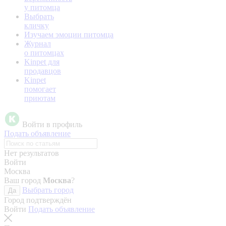
у питомца
Выбрать
кличку
Изучаем эмоции питомца
Журнал
о питомцах
Kinpet для
продавцов
Kinpet
помогает
приютам
Войти в профиль
Подать объявление
Нет результатов
Войти
Москва
Ваш город
Москва
?
Выбрать город
Да
Город подтверждён
Войти
Подать объявление