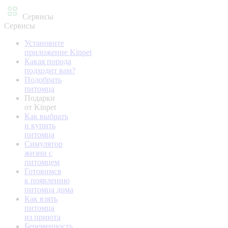
Сервисы
Сервисы
Установите
приложение Kinpet
Какая порода
подходит вам?
Подобрать
питомца
Подарки
от Kinpet
Как выбрать
и купить
питомца
Симулятор
жизни с
питомцем
Готовимся
к появлению
питомца дома
Как взять
питомца
из приюта
Беременность