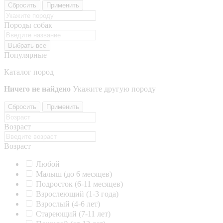
Сбросить
Применить
Породы собак
Выбрать все
Популярные
Каталог пород
Ничего не найдено
Укажите другую породу
Сбросить
Применить
Возраст
Возраст
Любой
Малыш (до 6 месяцев)
Подросток (6-11 месяцев)
Взрослеющий (1-3 года)
Взрослый (4-6 лет)
Стареющий (7-11 лет)