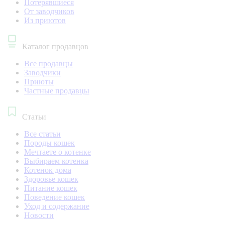
Потерявшиеся
От заводчиков
Из приютов
Каталог продавцов
Все продавцы
Заводчики
Приюты
Частные продавцы
Статьи
Все статьи
Породы кошек
Мечтаете о котенке
Выбираем котенка
Котенок дома
Здоровье кошек
Питание кошек
Поведение кошек
Уход и содержание
Новости