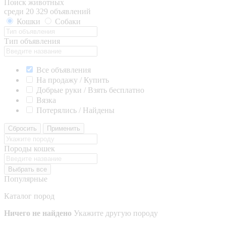
Поиск животных
среди 20 329 объявлений
Кошки
Собаки
Тип объявления
Все объявления
На продажу / Купить
Добрые руки / Взять бесплатно
Вязка
Потерялись / Найдены
Сбросить
Применить
Породы кошек
Выбрать все
Популярные
Каталог пород
Ничего не найдено
Укажите другую породу