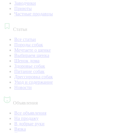
Заводчики
Приюты
Частные продавцы
Статьи
Все статьи
Породы собак
Мечтаете о щенке
Выбираем щенка
Щенок дома
Здоровье собак
Питание собак
Дрессировка собак
Уход и содержание
Новости
Объявления
Все объявления
На продажу
В добрые руки
Вязка