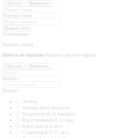
Сбросить
Применить
Породы собак
Выбрать все
Популярные
Каталог пород
Ничего не найдено
Укажите другую породу
Сбросить
Применить
Возраст
Возраст
Любой
Малыш (до 6 месяцев)
Подросток (6-11 месяцев)
Взрослеющий (1-3 года)
Взрослый (4-6 лет)
Стареющий (7-11 лет)