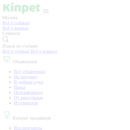
Москва
Всё о собаках
Всё о кошках
Сервисы
Поиск по статьям
Всё о собаках
Всё о кошках
Объявления
Все объявления
На продажу
В добрые руки
Вязка
Потерявшиеся
От заводчиков
Из приютов
Каталог продавцов
Все продавцы