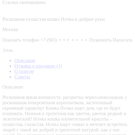
Ссылка скопирована
Роскошная пушистая кошка Ночка в добрые руки
Москва
Показать телефон
+7 (903) ⚬⚬⚬ ⚬⚬ ⚬⚬
Позвонить
Написать
Элла
Описание
Отзывы о продавце
(3)
О породе
Советы
Описание
Роскошная яркая внешность: расцветка черно-шоколадная, с
роскошным невероятным воротничком, застенчивый
скромный характер! Кошка Ночка ищет дом, где ее будут
понимать. Нежная и трепетная как цветок, цветок редкий и
экзотический! Ночка кошка изумительной красоты –
пушистая, глазастая. Ночка ищет семью и мечтает встретить
людей с такой же доброй и трепетной натурой, как у нее