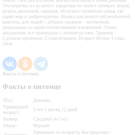
самой. Она трогательная, впечатлительная и очень ранимая.
Эта кошечка из-за своего характера не любит громких звуков,
резких движений, окриков, ей нужна спокойная семья, где
царят мир и добросердечие. Кошка для ценителей необычной
красоты, для людей с добрым сердцем – необычная,
уникальная со своей неповторимой изюминкой. Очень
аккуратная, все процедуры с лотком на пять. Здорова.
Сделаны прививки. Стерилизована. Возраст Ночки 3 года.
Элла
Факты о питомце
Факты о питомце
Пол:
Девочка
Примерный
5 лет 1 месяц 12 дней
возраст:
Размер:
Средний (4-5 кг)
Окрас:
Черный
Прививки по возрасту, Кастрирован /
Документы: