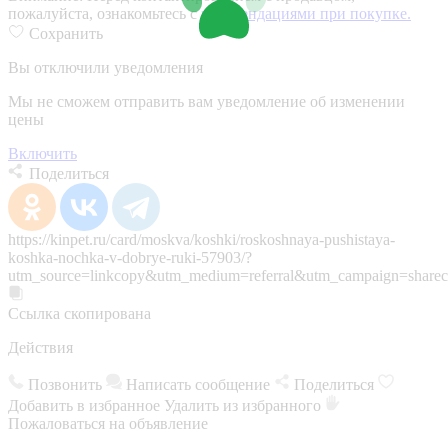
пожалуйста, ознакомьтесь с
рекомендациями при покупке.
Сохранить
Вы отключили уведомления
Мы не сможем отправить вам уведомление об изменении
цены
Включить
Поделиться
https://kinpet.ru/card/moskva/koshki/roskoshnaya-pushistaya-
koshka-nochka-v-dobrye-ruki-57903/?
utm_source=linkcopy&utm_medium=referral&utm_campaign=sharec
Ссылка скопирована
Действия
Позвонить
Написать сообщение
Поделиться
Добавить в избранное
Удалить из избранного
Пожаловаться на объявление