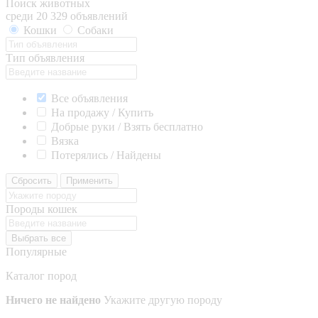
Поиск животных
среди 20 329 объявлений
Кошки
Собаки
Тип объявления
Все объявления
На продажу / Купить
Добрые руки / Взять бесплатно
Вязка
Потерялись / Найдены
Сбросить
Применить
Породы кошек
Выбрать все
Популярные
Каталог пород
Ничего не найдено
Укажите другую породу