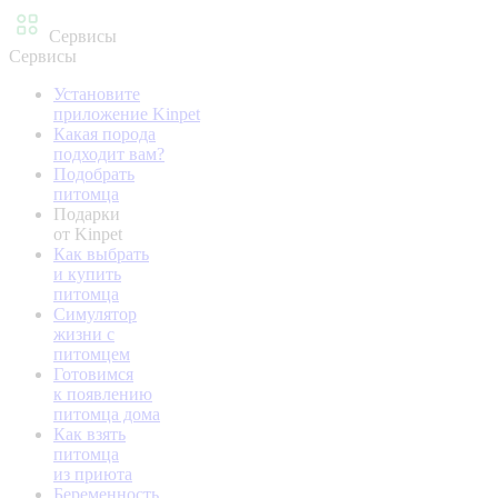
Сервисы
Сервисы
Установите
приложение Kinpet
Какая порода
подходит вам?
Подобрать
питомца
Подарки
от Kinpet
Как выбрать
и купить
питомца
Симулятор
жизни с
питомцем
Готовимся
к появлению
питомца дома
Как взять
питомца
из приюта
Беременность