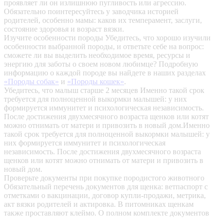
проявляет ли он излишнюю пугливость или агрессию.
Обязательно поинтересуйтесь у заводчика историей
родителей, особенно мамы: каков их темперамент, заслуги,
состояние здоровья и возраст вязки.
Изучите особенности породы
Убедитесь, что хорошо изучили
особенности выбранной породы, и ответьте себе на вопрос:
сможете ли вы выделить необходимое время, ресурсы и
энергию для заботы о своем новом любимце? Подробную
информацию о каждой породе вы найдете в наших разделах
«Породы собак»
и
«Породы кошек»
.
Убедитесь, что малыш старше 2 месяцев
Именно такой срок
требуется для полноценной выкормки малышей: у них
формируется иммунитет и психологическая независимость.
После достижения двухмесячного возраста щенков или котят
можно отнимать от матери и привозить в новый дом.Именно
такой срок требуется для полноценной выкормки малышей: у
них формируется иммунитет и психологическая
независимость. После достижения двухмесячного возраста
щенков или котят можно отнимать от матери и привозить в
новый дом.
Проверьте документы при покупке породистого животного
Обязательный перечень документов для щенка: ветпаспорт с
отметками о вакцинации, договор купли-продажи, метрика,
акт вязки родителей и актировка. В питомниках щенкам
также проставляют клеймо. О полном комплекте документов