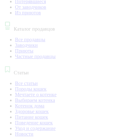
Потерявшиеся
От заводчиков
Из приютов
Каталог продавцов
Все продавцы
Заводчики
Приюты
Частные продавцы
Статьи
Все статьи
Породы кошек
Мечтаете о котенке
Выбираем котенка
Котенок дома
Здоровье кошек
Питание кошек
Поведение кошек
Уход и содержание
Новости