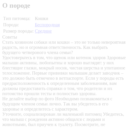
О породе
Тип питомца:
Кошки
Порода:
Беспородная
Размер породы:
Средние
Советы
Стать хозяином собаки или кошки – это не только невероятная
радость, но и огромная ответственность. Как выбрать
будущего четвероного члена семьи?
Удостоверьтесь в том, что щенок или котенок здоров
Здоровые
малыши активны, любопытны и хорошо выглядят: у них
блестящие глазки, мокрый носик, чистая шерстка и упитанное
телосложение. Первые прививки малышам делает заводчик –
это должно быть отмечено в ветпаспорте. Если у породы есть
предрасположенность к определенным заболеваниям, вам
должны предоставить справки о том, что родители и их
потомство прошли тесты и полностью здоровы.
Не делайте выбор по фото
Необходимо познакомиться с
будущим членом семьи лично. Так вы убедитесь в его
здоровье и определитесь с характером.
Уточните, социализирован ли маленький питомец
Убедитесь,
что малыш с рождения активно общался с людьми и
животными, был приучен к туалету. Посмотрите, не