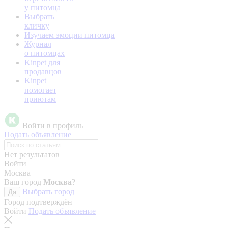
у питомца
Выбрать
кличку
Изучаем эмоции питомца
Журнал
о питомцах
Kinpet для
продавцов
Kinpet
помогает
приютам
Войти в профиль
Подать объявление
Нет результатов
Войти
Москва
Ваш город
Москва
?
Выбрать город
Да
Город подтверждён
Войти
Подать объявление