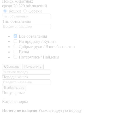
Поиск животных
среди 20 329 объявлений
Кошки
Собаки
Тип объявления
Все объявления
На продажу / Купить
Добрые руки / Взять бесплатно
Вязка
Потерялись / Найдены
Сбросить
Применить
Породы кошек
Выбрать все
Популярные
Каталог пород
Ничего не найдено
Укажите другую породу