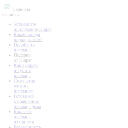
Сервисы
Сервисы
Установите
приложение Kinpet
Какая порода
подходит вам?
Подобрать
питомца
Подарки
от Kinpet
Как выбрать
и купить
питомца
Симулятор
жизни с
питомцем
Готовимся
к появлению
питомца дома
Как взять
питомца
из приюта
Беременность