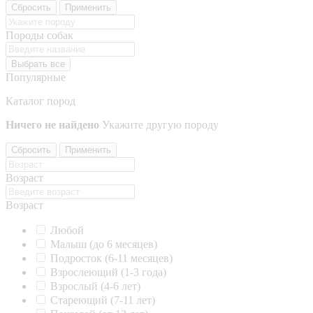
Сбросить
Применить
Породы собак
Выбрать все
Популярные
Каталог пород
Ничего не найдено
Укажите другую породу
Сбросить
Применить
Возраст
Возраст
Любой
Малыш (до 6 месяцев)
Подросток (6-11 месяцев)
Взрослеющий (1-3 года)
Взрослый (4-6 лет)
Стареющий (7-11 лет)