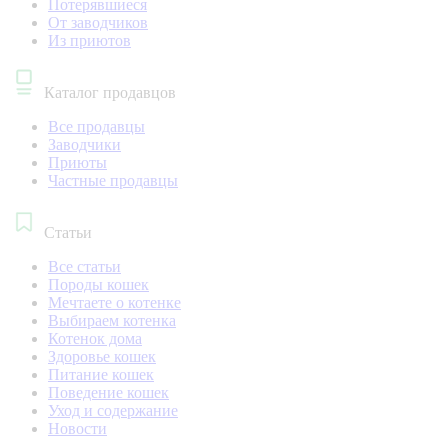
Потерявшиеся
От заводчиков
Из приютов
Каталог продавцов
Все продавцы
Заводчики
Приюты
Частные продавцы
Статьи
Все статьи
Породы кошек
Мечтаете о котенке
Выбираем котенка
Котенок дома
Здоровье кошек
Питание кошек
Поведение кошек
Уход и содержание
Новости