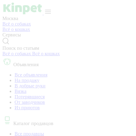
Москва
Всё о собаках
Всё о кошках
Сервисы
Поиск по статьям
Всё о собаках
Всё о кошках
Объявления
Все объявления
На продажу
В добрые руки
Вязка
Потерявшиеся
От заводчиков
Из приютов
Каталог продавцов
Все продавцы