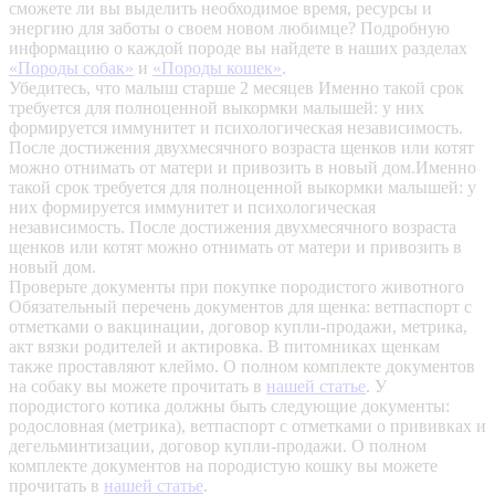
сможете ли вы выделить необходимое время, ресурсы и
энергию для заботы о своем новом любимце? Подробную
информацию о каждой породе вы найдете в наших разделах
«Породы собак»
и
«Породы кошек»
.
Убедитесь, что малыш старше 2 месяцев
Именно такой срок
требуется для полноценной выкормки малышей: у них
формируется иммунитет и психологическая независимость.
После достижения двухмесячного возраста щенков или котят
можно отнимать от матери и привозить в новый дом.Именно
такой срок требуется для полноценной выкормки малышей: у
них формируется иммунитет и психологическая
независимость. После достижения двухмесячного возраста
щенков или котят можно отнимать от матери и привозить в
новый дом.
Проверьте документы при покупке породистого животного
Обязательный перечень документов для щенка: ветпаспорт с
отметками о вакцинации, договор купли-продажи, метрика,
акт вязки родителей и актировка. В питомниках щенкам
также проставляют клеймо. О полном комплекте документов
на собаку вы можете прочитать в
нашей статье
.
У
породистого котика должны быть следующие документы:
родословная (метрика), ветпаспорт с отметками о прививках и
дегельминтизации, договор купли-продажи. О полном
комплекте документов на породистую кошку вы можете
прочитать в
нашей статье
.