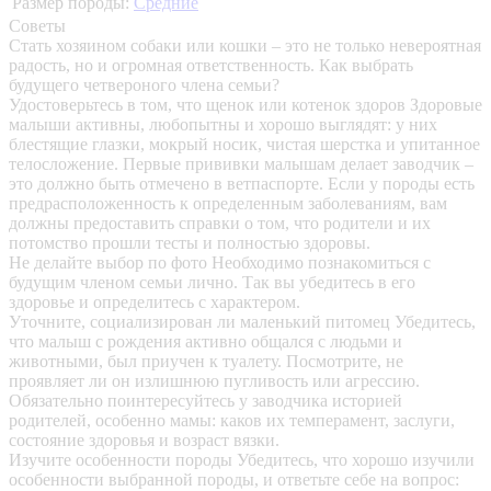
Размер породы:
Средние
Советы
Стать хозяином собаки или кошки – это не только невероятная
радость, но и огромная ответственность. Как выбрать
будущего четвероного члена семьи?
Удостоверьтесь в том, что щенок или котенок здоров
Здоровые
малыши активны, любопытны и хорошо выглядят: у них
блестящие глазки, мокрый носик, чистая шерстка и упитанное
телосложение. Первые прививки малышам делает заводчик –
это должно быть отмечено в ветпаспорте. Если у породы есть
предрасположенность к определенным заболеваниям, вам
должны предоставить справки о том, что родители и их
потомство прошли тесты и полностью здоровы.
Не делайте выбор по фото
Необходимо познакомиться с
будущим членом семьи лично. Так вы убедитесь в его
здоровье и определитесь с характером.
Уточните, социализирован ли маленький питомец
Убедитесь,
что малыш с рождения активно общался с людьми и
животными, был приучен к туалету. Посмотрите, не
проявляет ли он излишнюю пугливость или агрессию.
Обязательно поинтересуйтесь у заводчика историей
родителей, особенно мамы: каков их темперамент, заслуги,
состояние здоровья и возраст вязки.
Изучите особенности породы
Убедитесь, что хорошо изучили
особенности выбранной породы, и ответьте себе на вопрос: