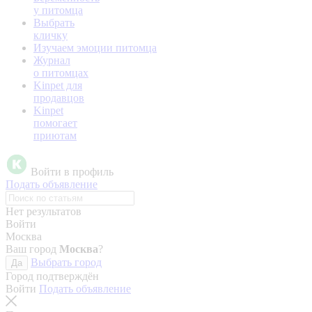
у питомца
Выбрать
кличку
Изучаем эмоции питомца
Журнал
о питомцах
Kinpet для
продавцов
Kinpet
помогает
приютам
Войти в профиль
Подать объявление
Нет результатов
Войти
Москва
Ваш город
Москва
?
Выбрать город
Да
Город подтверждён
Войти
Подать объявление