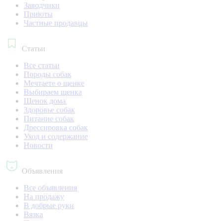
Заводчики
Приюты
Частные продавцы
Статьи
Все статьи
Породы собак
Мечтаете о щенке
Выбираем щенка
Щенок дома
Здоровье собак
Питание собак
Дрессировка собак
Уход и содержание
Новости
Объявления
Все объявления
На продажу
В добрые руки
Вязка