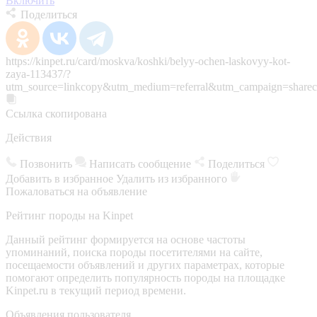
Включить
Поделиться
https://kinpet.ru/card/moskva/koshki/belyy-ochen-laskovyy-kot-
zaya-113437/?
utm_source=linkcopy&utm_medium=referral&utm_campaign=sharec
Ссылка скопирована
Действия
Позвонить
Написать сообщение
Поделиться
Добавить в избранное
Удалить из избранного
Пожаловаться на объявление
Рейтинг породы на Kinpet
Данный рейтинг формируется на основе частоты
упоминаний, поиска породы посетителями на сайте,
посещаемости объявлений и других параметрах, которые
помогают определить популярность породы на площадке
Kinpet.ru в текущий период времени.
Объявления пользователя