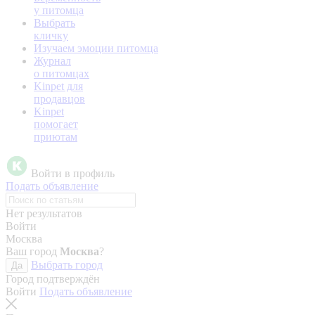
у питомца
Выбрать
кличку
Изучаем эмоции питомца
Журнал
о питомцах
Kinpet для
продавцов
Kinpet
помогает
приютам
Войти в профиль
Подать объявление
Нет результатов
Войти
Москва
Ваш город
Москва
?
Выбрать город
Да
Город подтверждён
Войти
Подать объявление