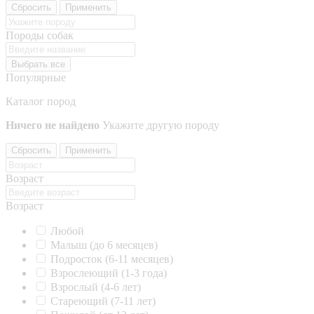
Сбросить
Применить
Породы собак
Выбрать все
Популярные
Каталог пород
Ничего не найдено
Укажите другую породу
Сбросить
Применить
Возраст
Возраст
Любой
Малыш (до 6 месяцев)
Подросток (6-11 месяцев)
Взрослеющий (1-3 года)
Взрослый (4-6 лет)
Стареющий (7-11 лет)