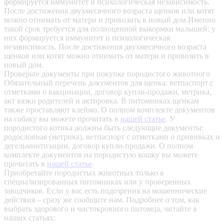
формируется иммунитет и психологическая независимость.
После достижения двухмесячного возраста щенков или котят
можно отнимать от матери и привозить в новый дом.Именно
такой срок требуется для полноценной выкормки малышей: у
них формируется иммунитет и психологическая
независимость. После достижения двухмесячного возраста
щенков или котят можно отнимать от матери и привозить в
новый дом.
Проверьте документы при покупке породистого животного
Обязательный перечень документов для щенка: ветпаспорт с
отметками о вакцинации, договор купли-продажи, метрика,
акт вязки родителей и актировка. В питомниках щенкам
также проставляют клеймо. О полном комплекте документов
на собаку вы можете прочитать в
нашей статье
.
У
породистого котика должны быть следующие документы:
родословная (метрика), ветпаспорт с отметками о прививках и
дегельминтизации, договор купли-продажи. О полном
комплекте документов на породистую кошку вы можете
прочитать в
нашей статье
.
Приобретайте породистых животных только в
специализированных питомниках или у проверенных
заводчиков. Если у вас есть подозрения на мошеннические
действия – сразу же сообщите нам.
Подробнее о том, как
выбрать здорового и чистокровного питомца, читайте в
наших статьях: