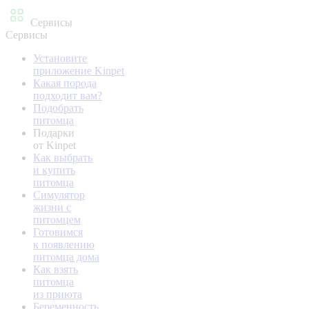
Сервисы
Сервисы
Установите
приложение Kinpet
Какая порода
подходит вам?
Подобрать
питомца
Подарки
от Kinpet
Как выбрать
и купить
питомца
Симулятор
жизни с
питомцем
Готовимся
к появлению
питомца дома
Как взять
питомца
из приюта
Беременность