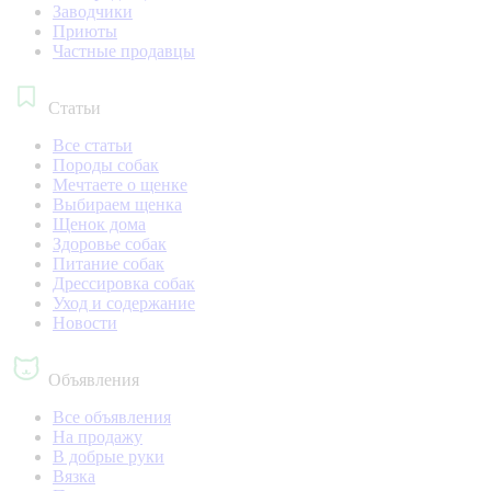
Заводчики
Приюты
Частные продавцы
Статьи
Все статьи
Породы собак
Мечтаете о щенке
Выбираем щенка
Щенок дома
Здоровье собак
Питание собак
Дрессировка собак
Уход и содержание
Новости
Объявления
Все объявления
На продажу
В добрые руки
Вязка