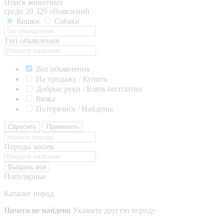
Поиск животных
среди 20 329 объявлений
Кошки
Собаки
Тип объявления
Все объявления
На продажу / Купить
Добрые руки / Взять бесплатно
Вязка
Потерялись / Найдены
Сбросить
Применить
Породы кошек
Выбрать все
Популярные
Каталог пород
Ничего не найдено
Укажите другую породу