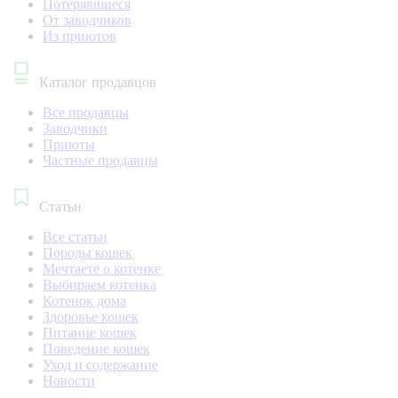
Потерявшиеся
От заводчиков
Из приютов
Каталог продавцов
Все продавцы
Заводчики
Приюты
Частные продавцы
Статьи
Все статьи
Породы кошек
Мечтаете о котенке
Выбираем котенка
Котенок дома
Здоровье кошек
Питание кошек
Поведение кошек
Уход и содержание
Новости