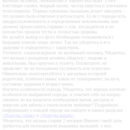
малыши активны, любопытны и хорошо выглядят: у них
блестящие глазки, мокрый носик, чистая шерстка и упитанное
телосложение. Первые прививки малышам делает заводчик –
это должно быть отмечено в ветпаспорте. Если у породы есть
предрасположенность к определенным заболеваниям, вам
должны предоставить справки о том, что родители и их
потомство прошли тесты и полностью здоровы.
Не делайте выбор по фото
Необходимо познакомиться с
будущим членом семьи лично. Так вы убедитесь в его
здоровье и определитесь с характером.
Уточните, социализирован ли маленький питомец
Убедитесь,
что малыш с рождения активно общался с людьми и
животными, был приучен к туалету. Посмотрите, не
проявляет ли он излишнюю пугливость или агрессию.
Обязательно поинтересуйтесь у заводчика историей
родителей, особенно мамы: каков их темперамент, заслуги,
состояние здоровья и возраст вязки.
Изучите особенности породы
Убедитесь, что хорошо изучили
особенности выбранной породы, и ответьте себе на вопрос:
сможете ли вы выделить необходимое время, ресурсы и
энергию для заботы о своем новом любимце? Подробную
информацию о каждой породе вы найдете в наших разделах
«Породы собак»
и
«Породы кошек»
.
Убедитесь, что малыш старше 2 месяцев
Именно такой срок
требуется для полноценной выкормки малышей: у них