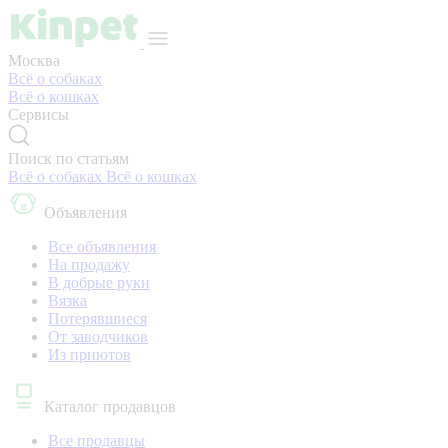
Москва
Всё о собаках
Всё о кошках
Сервисы
Поиск по статьям
Всё о собаках
Всё о кошках
Объявления
Все объявления
На продажу
В добрые руки
Вязка
Потерявшиеся
От заводчиков
Из приютов
Каталог продавцов
Все продавцы