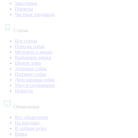
Заводчики
Приюты
Частные продавцы
Статьи
Все статьи
Породы собак
Мечтаете о щенке
Выбираем щенка
Щенок дома
Здоровье собак
Питание собак
Дрессировка собак
Уход и содержание
Новости
Объявления
Все объявления
На продажу
В добрые руки
Вязка