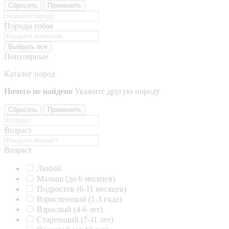
Сбросить
Применить
Породы собак
Выбрать все
Популярные
Каталог пород
Ничего не найдено
Укажите другую породу
Сбросить
Применить
Возраст
Возраст
Любой
Малыш (до 6 месяцев)
Подросток (6-11 месяцев)
Взрослеющий (1-3 года)
Взрослый (4-6 лет)
Стареющий (7-11 лет)