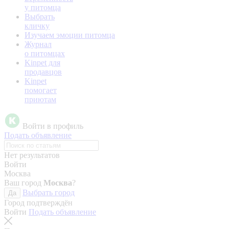
у питомца
Выбрать
кличку
Изучаем эмоции питомца
Журнал
о питомцах
Kinpet для
продавцов
Kinpet
помогает
приютам
Войти в профиль
Подать объявление
Нет результатов
Войти
Москва
Ваш город
Москва
?
Выбрать город
Да
Город подтверждён
Войти
Подать объявление