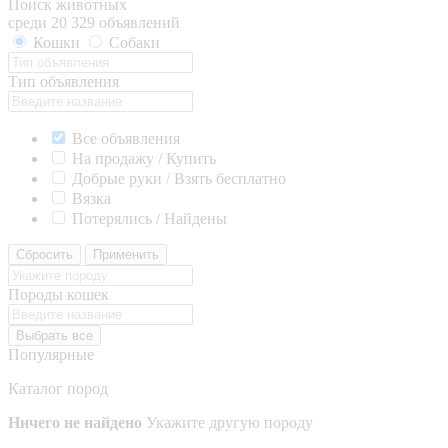
Поиск животных
среди 20 329 объявлений
Кошки
Собаки
Тип объявления
Все объявления
На продажу / Купить
Добрые руки / Взять бесплатно
Вязка
Потерялись / Найдены
Сбросить
Применить
Породы кошек
Выбрать все
Популярные
Каталог пород
Ничего не найдено
Укажите другую породу