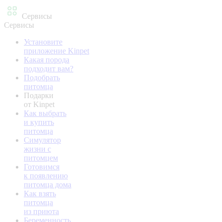
Сервисы
Сервисы
Установите
приложение Kinpet
Какая порода
подходит вам?
Подобрать
питомца
Подарки
от Kinpet
Как выбрать
и купить
питомца
Симулятор
жизни с
питомцем
Готовимся
к появлению
питомца дома
Как взять
питомца
из приюта
Беременность