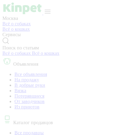
Москва
Всё о собаках
Всё о кошках
Сервисы
Поиск по статьям
Всё о собаках
Всё о кошках
Объявления
Все объявления
На продажу
В добрые руки
Вязка
Потерявшиеся
От заводчиков
Из приютов
Каталог продавцов
Все продавцы