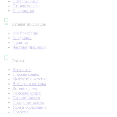
Потерявшиеся
От заводчиков
Из приютов
Каталог продавцов
Все продавцы
Заводчики
Приюты
Частные продавцы
Статьи
Все статьи
Породы кошек
Мечтаете о котенке
Выбираем котенка
Котенок дома
Здоровье кошек
Питание кошек
Поведение кошек
Уход и содержание
Новости