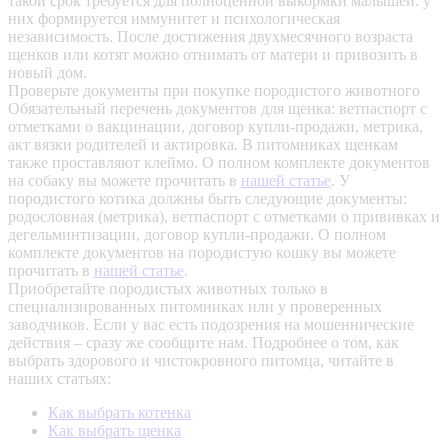
такой срок требуется для полноценной выкормки малышей: у
них формируется иммунитет и психологическая
независимость. После достижения двухмесячного возраста
щенков или котят можно отнимать от матери и привозить в
новый дом.
Проверьте документы при покупке породистого животного
Обязательный перечень документов для щенка: ветпаспорт с
отметками о вакцинации, договор купли-продажи, метрика,
акт вязки родителей и актировка. В питомниках щенкам
также проставляют клеймо. О полном комплекте документов
на собаку вы можете прочитать в
нашей статье
.
У
породистого котика должны быть следующие документы:
родословная (метрика), ветпаспорт с отметками о прививках и
дегельминтизации, договор купли-продажи. О полном
комплекте документов на породистую кошку вы можете
прочитать в
нашей статье
.
Приобретайте породистых животных только в
специализированных питомниках или у проверенных
заводчиков. Если у вас есть подозрения на мошеннические
действия – сразу же сообщите нам.
Подробнее о том, как
выбрать здорового и чистокровного питомца, читайте в
наших статьях:
Как выбрать котенка
Как выбрать щенка