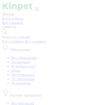
Москва
Всё о собаках
Всё о кошках
Сервисы
Поиск по статьям
Всё о собаках
Всё о кошках
Объявления
Все объявления
На продажу
В добрые руки
Вязка
Потерявшиеся
От заводчиков
Из приютов
Каталог продавцов
Все продавцы