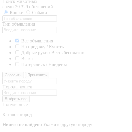
Поиск животных
среди 20 329 объявлений
Кошки
Собаки
Тип объявления
Все объявления
На продажу / Купить
Добрые руки / Взять бесплатно
Вязка
Потерялись / Найдены
Сбросить
Применить
Породы кошек
Выбрать все
Популярные
Каталог пород
Ничего не найдено
Укажите другую породу