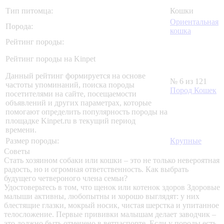
Тип питомца:
Кошки
Ориентальная
Порода:
кошка
Рейтинг породы:
Рейтинг породы на Kinpet
Данный рейтинг формируется на основе
№ 6 из 121
частоты упоминаний, поиска породы
Пород Кошек
посетителями на сайте, посещаемости
объявлений и других параметрах, которые
помогают определить популярность породы на
площадке Kinpet.ru в текущий период
времени.
Размер породы:
Крупные
Советы
Стать хозяином собаки или кошки – это не только невероятная
радость, но и огромная ответственность. Как выбрать
будущего четвероного члена семьи?
Удостоверьтесь в том, что щенок или котенок здоров
Здоровые
малыши активны, любопытны и хорошо выглядят: у них
блестящие глазки, мокрый носик, чистая шерстка и упитанное
телосложение. Первые прививки малышам делает заводчик –
это должно быть отмечено в ветпаспорте. Если у породы есть