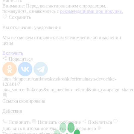
Написать
Внимание:
Перед контактированием с продавцом,
пожалуйста, ознакомьтесь с
рекомендациями при покупке.
Сохранить
Вы отключили уведомления
Мы не сможем отправить вам уведомление об изменении
цены
Включить
Поделиться
https://kinpet.ru/card/moskva/koshki/orientalnaya-devochka-
128101/?
utm_source=linkcopy&utm_medium=referral&utm_campaign=sharec
Ссылка скопирована
Действия
Позвонить
Написать сообщение
Поделиться
Добавить в избранное
Удалить из избранного
Пожаловаться на объявление