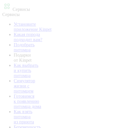
Сервисы
Сервисы
Установите
приложение Kinpet
Какая порода
подходит вам?
Подобрать
питомца
Подарки
от Kinpet
Как выбрать
и купить
питомца
Симулятор
жизни с
питомцем
Готовимся
к появлению
питомца дома
Как взять
питомца
из приюта
Беременность