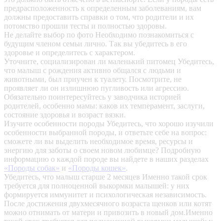
предрасположенность к определенным заболеваниям, вам
должны предоставить справки о том, что родители и их
потомство прошли тесты и полностью здоровы.
Не делайте выбор по фото
Необходимо познакомиться с
будущим членом семьи лично. Так вы убедитесь в его
здоровье и определитесь с характером.
Уточните, социализирован ли маленький питомец
Убедитесь,
что малыш с рождения активно общался с людьми и
животными, был приучен к туалету. Посмотрите, не
проявляет ли он излишнюю пугливость или агрессию.
Обязательно поинтересуйтесь у заводчика историей
родителей, особенно мамы: каков их темперамент, заслуги,
состояние здоровья и возраст вязки.
Изучите особенности породы
Убедитесь, что хорошо изучили
особенности выбранной породы, и ответьте себе на вопрос:
сможете ли вы выделить необходимое время, ресурсы и
энергию для заботы о своем новом любимце? Подробную
информацию о каждой породе вы найдете в наших разделах
«Породы собак»
и
«Породы кошек»
.
Убедитесь, что малыш старше 2 месяцев
Именно такой срок
требуется для полноценной выкормки малышей: у них
формируется иммунитет и психологическая независимость.
После достижения двухмесячного возраста щенков или котят
можно отнимать от матери и привозить в новый дом.Именно