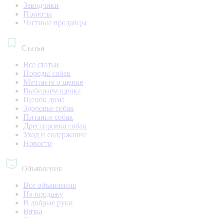
Заводчики
Приюты
Частные продавцы
Статьи
Все статьи
Породы собак
Мечтаете о щенке
Выбираем щенка
Щенок дома
Здоровье собак
Питание собак
Дрессировка собак
Уход и содержание
Новости
Объявления
Все объявления
На продажу
В добрые руки
Вязка