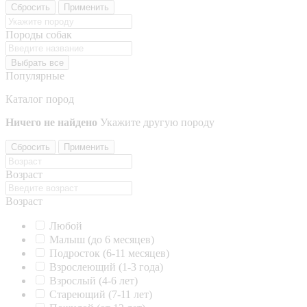
Сбросить
Применить
Породы собак
Выбрать все
Популярные
Каталог пород
Ничего не найдено
Укажите другую породу
Сбросить
Применить
Возраст
Возраст
Любой
Малыш (до 6 месяцев)
Подросток (6-11 месяцев)
Взрослеющий (1-3 года)
Взрослый (4-6 лет)
Стареющий (7-11 лет)