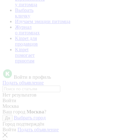
у питомца
Выбрать
кличку
Изучаем эмоции питомца
Журнал
о питомцах
Kinpet для
продавцов
Kinpet
помогает
приютам
Войти в профиль
Подать объявление
Нет результатов
Войти
Москва
Ваш город
Москва
?
Выбрать город
Да
Город подтверждён
Войти
Подать объявление