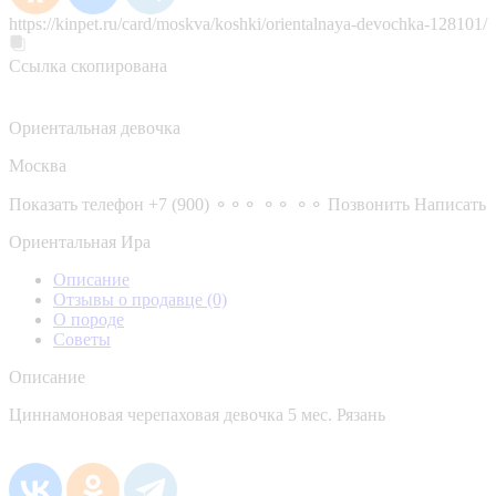
https://kinpet.ru/card/moskva/koshki/orientalnaya-devochka-128101/
Ссылка скопирована
Ориентальная девочка
Москва
Показать телефон
+7 (900) ⚬⚬⚬ ⚬⚬ ⚬⚬
Позвонить
Написать
Ориентальная Ира
Описание
Отзывы о продавце
(0)
О породе
Советы
Описание
Циннамоновая черепаховая девочка 5 мес. Рязань