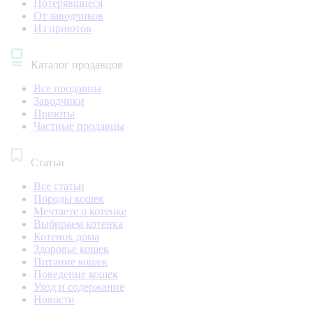
Потерявшиеся
От заводчиков
Из приютов
Каталог продавцов
Все продавцы
Заводчики
Приюты
Частные продавцы
Статьи
Все статьи
Породы кошек
Мечтаете о котенке
Выбираем котенка
Котенок дома
Здоровье кошек
Питание кошек
Поведение кошек
Уход и содержание
Новости