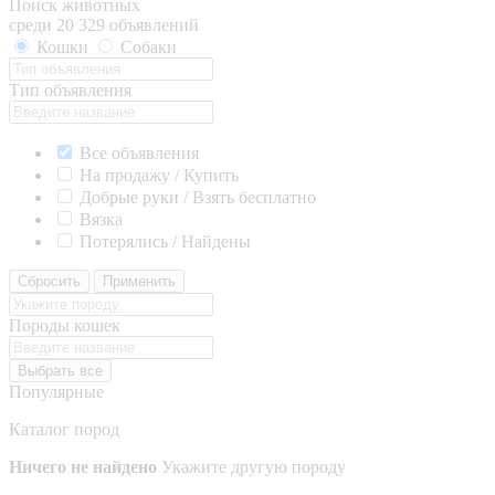
Поиск животных
среди 20 329 объявлений
Кошки
Собаки
Тип объявления
Все объявления
На продажу / Купить
Добрые руки / Взять бесплатно
Вязка
Потерялись / Найдены
Сбросить
Применить
Породы кошек
Выбрать все
Популярные
Каталог пород
Ничего не найдено
Укажите другую породу