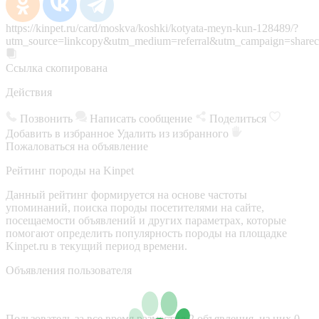
https://kinpet.ru/card/moskva/koshki/kotyata-meyn-kun-128489/?
utm_source=linkcopy&utm_medium=referral&utm_campaign=sharec
Ссылка скопирована
Действия
Позвонить
Написать сообщение
Поделиться
Добавить в избранное
Удалить из избранного
Пожаловаться на объявление
Рейтинг породы на Kinpet
Данный рейтинг формируется на основе частоты
упоминаний, поиска породы посетителями на сайте,
посещаемости объявлений и других параметрах, которые
помогают определить популярность породы на площадке
Kinpet.ru в текущий период времени.
Объявления пользователя
Пользователь за все время разместил 2 объявления, из них 0