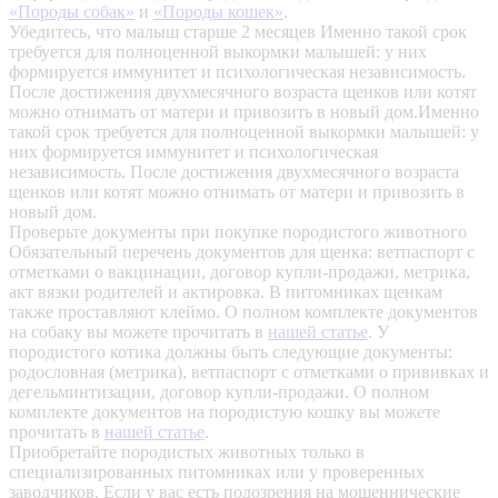
«Породы собак»
и
«Породы кошек»
.
Убедитесь, что малыш старше 2 месяцев
Именно такой срок
требуется для полноценной выкормки малышей: у них
формируется иммунитет и психологическая независимость.
После достижения двухмесячного возраста щенков или котят
можно отнимать от матери и привозить в новый дом.Именно
такой срок требуется для полноценной выкормки малышей: у
них формируется иммунитет и психологическая
независимость. После достижения двухмесячного возраста
щенков или котят можно отнимать от матери и привозить в
новый дом.
Проверьте документы при покупке породистого животного
Обязательный перечень документов для щенка: ветпаспорт с
отметками о вакцинации, договор купли-продажи, метрика,
акт вязки родителей и актировка. В питомниках щенкам
также проставляют клеймо. О полном комплекте документов
на собаку вы можете прочитать в
нашей статье
.
У
породистого котика должны быть следующие документы:
родословная (метрика), ветпаспорт с отметками о прививках и
дегельминтизации, договор купли-продажи. О полном
комплекте документов на породистую кошку вы можете
прочитать в
нашей статье
.
Приобретайте породистых животных только в
специализированных питомниках или у проверенных
заводчиков. Если у вас есть подозрения на мошеннические