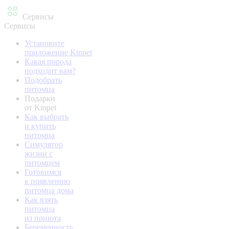
Сервисы
Сервисы
Установите
приложение Kinpet
Какая порода
подходит вам?
Подобрать
питомца
Подарки
от Kinpet
Как выбрать
и купить
питомца
Симулятор
жизни с
питомцем
Готовимся
к появлению
питомца дома
Как взять
питомца
из приюта
Беременность