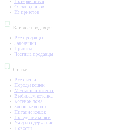
Потерявшиеся
От заводчиков
Из приютов
Каталог продавцов
Все продавцы
Заводчики
Приюты
Частные продавцы
Статьи
Все статьи
Породы кошек
Мечтаете о котенке
Выбираем котенка
Котенок дома
Здоровье кошек
Питание кошек
Поведение кошек
Уход и содержание
Новости