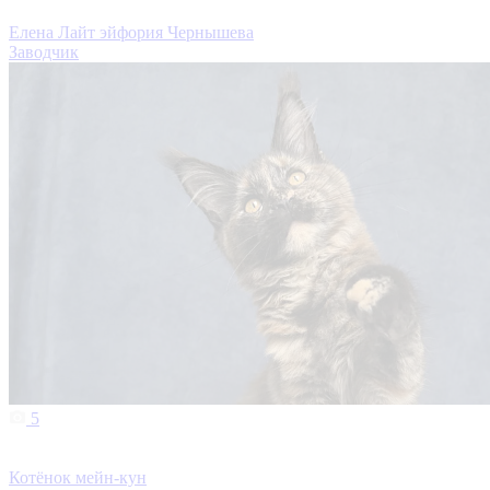
Елена Лайт эйфория Чернышева
Заводчик
5
Котёнок мейн-кун