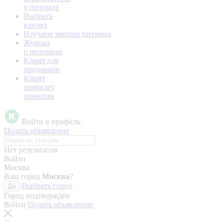
у питомца
Выбрать
кличку
Изучаем эмоции питомца
Журнал
о питомцах
Kinpet для
продавцов
Kinpet
помогает
приютам
Войти в профиль
Подать объявление
Нет результатов
Войти
Москва
Ваш город
Москва
?
Выбрать город
Да
Город подтверждён
Войти
Подать объявление