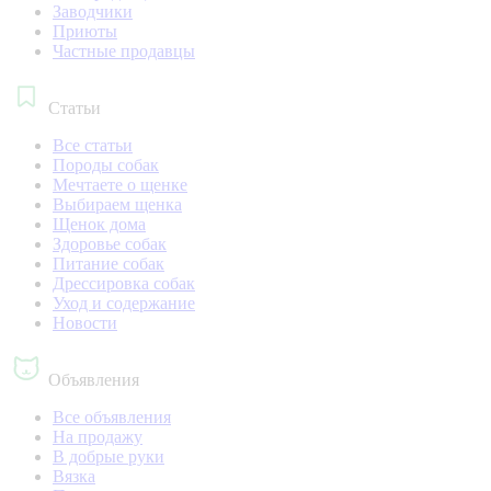
Заводчики
Приюты
Частные продавцы
Статьи
Все статьи
Породы собак
Мечтаете о щенке
Выбираем щенка
Щенок дома
Здоровье собак
Питание собак
Дрессировка собак
Уход и содержание
Новости
Объявления
Все объявления
На продажу
В добрые руки
Вязка