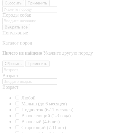
Сбросить
Применить
Породы собак
Выбрать все
Популярные
Каталог пород
Ничего не найдено
Укажите другую породу
Сбросить
Применить
Возраст
Возраст
Любой
Малыш (до 6 месяцев)
Подросток (6-11 месяцев)
Взрослеющий (1-3 года)
Взрослый (4-6 лет)
Стареющий (7-11 лет)