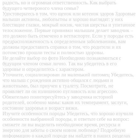
радость, но и огромная ответственность. Как выбрать
будущего четвероного члена семьи?
Удостоверьтесь в том, что щенок или котенок здоров
Здоровые
малыши активны, любопытны и хорошо выглядят: у них
блестящие глазки, мокрый носик, чистая шерстка и упитанное
телосложение. Первые прививки малышам делает заводчик –
это должно быть отмечено в ветпаспорте. Если у породы есть
предрасположенность к определенным заболеваниям, вам
должны предоставить справки о том, что родители и их
потомство прошли тесты и полностью здоровы.
Не делайте выбор по фото
Необходимо познакомиться с
будущим членом семьи лично. Так вы убедитесь в его
здоровье и определитесь с характером.
Уточните, социализирован ли маленький питомец
Убедитесь,
что малыш с рождения активно общался с людьми и
животными, был приучен к туалету. Посмотрите, не
проявляет ли он излишнюю пугливость или агрессию.
Обязательно поинтересуйтесь у заводчика историей
родителей, особенно мамы: каков их темперамент, заслуги,
состояние здоровья и возраст вязки.
Изучите особенности породы
Убедитесь, что хорошо изучили
особенности выбранной породы, и ответьте себе на вопрос:
сможете ли вы выделить необходимое время, ресурсы и
энергию для заботы о своем новом любимце? Подробную
информацию о каждой породе вы найдете в наших разделах