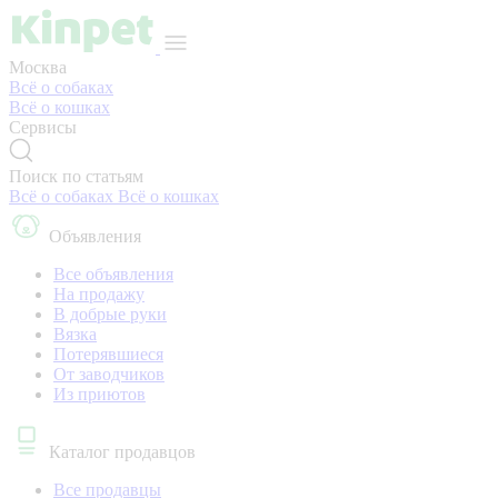
Москва
Всё о собаках
Всё о кошках
Сервисы
Поиск по статьям
Всё о собаках
Всё о кошках
Объявления
Все объявления
На продажу
В добрые руки
Вязка
Потерявшиеся
От заводчиков
Из приютов
Каталог продавцов
Все продавцы