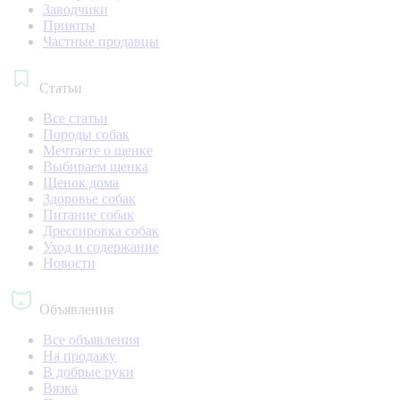
Заводчики
Приюты
Частные продавцы
Статьи
Все статьи
Породы собак
Мечтаете о щенке
Выбираем щенка
Щенок дома
Здоровье собак
Питание собак
Дрессировка собак
Уход и содержание
Новости
Объявления
Все объявления
На продажу
В добрые руки
Вязка