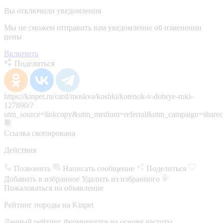
Вы отключили уведомления
Мы не сможем отправить вам уведомление об изменении
цены
Включить
Поделиться
https://kinpet.ru/card/moskva/koshki/kotenok-v-dobrye-ruki-
127890/?
utm_source=linkcopy&utm_medium=referral&utm_campaign=sharec
Ссылка скопирована
Действия
Позвонить
Написать сообщение
Поделиться
Добавить в избранное
Удалить из избранного
Пожаловаться на объявление
Рейтинг породы на Kinpet
Данный рейтинг формируется на основе частоты