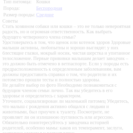
Тип питомца:
Кошки
Порода:
Беспородная
Размер породы:
Средние
Советы
Стать хозяином собаки или кошки – это не только невероятная
радость, но и огромная ответственность. Как выбрать
будущего четвероного члена семьи?
Удостоверьтесь в том, что щенок или котенок здоров
Здоровые
малыши активны, любопытны и хорошо выглядят: у них
блестящие глазки, мокрый носик, чистая шерстка и упитанное
телосложение. Первые прививки малышам делает заводчик –
это должно быть отмечено в ветпаспорте. Если у породы есть
предрасположенность к определенным заболеваниям, вам
должны предоставить справки о том, что родители и их
потомство прошли тесты и полностью здоровы.
Не делайте выбор по фото
Необходимо познакомиться с
будущим членом семьи лично. Так вы убедитесь в его
здоровье и определитесь с характером.
Уточните, социализирован ли маленький питомец
Убедитесь,
что малыш с рождения активно общался с людьми и
животными, был приучен к туалету. Посмотрите, не
проявляет ли он излишнюю пугливость или агрессию.
Обязательно поинтересуйтесь у заводчика историей
родителей, особенно мамы: каков их темперамент, заслуги,