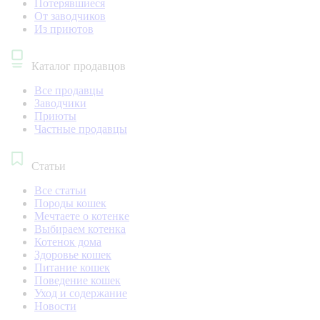
Потерявшиеся
От заводчиков
Из приютов
Каталог продавцов
Все продавцы
Заводчики
Приюты
Частные продавцы
Статьи
Все статьи
Породы кошек
Мечтаете о котенке
Выбираем котенка
Котенок дома
Здоровье кошек
Питание кошек
Поведение кошек
Уход и содержание
Новости