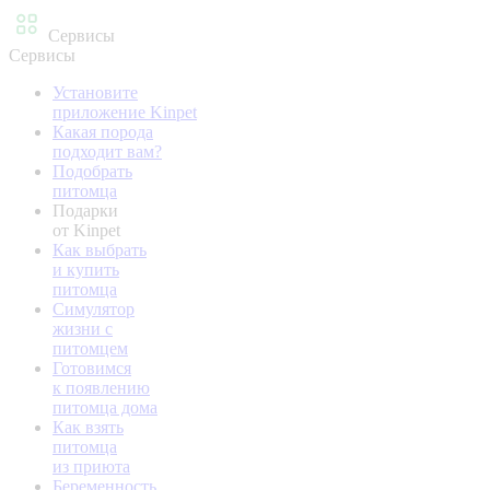
Сервисы
Сервисы
Установите
приложение Kinpet
Какая порода
подходит вам?
Подобрать
питомца
Подарки
от Kinpet
Как выбрать
и купить
питомца
Симулятор
жизни с
питомцем
Готовимся
к появлению
питомца дома
Как взять
питомца
из приюта
Беременность