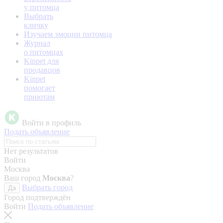
у питомца
Выбрать
кличку
Изучаем эмоции питомца
Журнал
о питомцах
Kinpet для
продавцов
Kinpet
помогает
приютам
Войти в профиль
Подать объявление
Нет результатов
Войти
Москва
Ваш город
Москва
?
Выбрать город
Да
Город подтверждён
Войти
Подать объявление