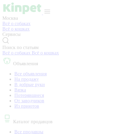
Москва
Всё о собаках
Всё о кошках
Сервисы
Поиск по статьям
Всё о собаках
Всё о кошках
Объявления
Все объявления
На продажу
В добрые руки
Вязка
Потерявшиеся
От заводчиков
Из приютов
Каталог продавцов
Все продавцы