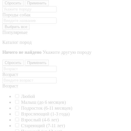
Сбросить
Применить
Породы собак
Выбрать все
Популярные
Каталог пород
Ничего не найдено
Укажите другую породу
Сбросить
Применить
Возраст
Возраст
Любой
Малыш (до 6 месяцев)
Подросток (6-11 месяцев)
Взрослеющий (1-3 года)
Взрослый (4-6 лет)
Стареющий (7-11 лет)