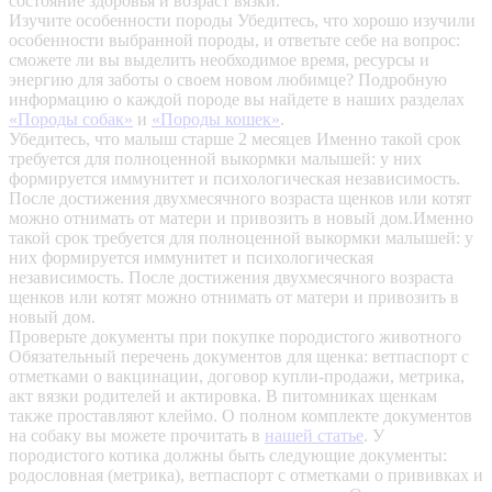
состояние здоровья и возраст вязки.
Изучите особенности породы
Убедитесь, что хорошо изучили
особенности выбранной породы, и ответьте себе на вопрос:
сможете ли вы выделить необходимое время, ресурсы и
энергию для заботы о своем новом любимце? Подробную
информацию о каждой породе вы найдете в наших разделах
«Породы собак»
и
«Породы кошек»
.
Убедитесь, что малыш старше 2 месяцев
Именно такой срок
требуется для полноценной выкормки малышей: у них
формируется иммунитет и психологическая независимость.
После достижения двухмесячного возраста щенков или котят
можно отнимать от матери и привозить в новый дом.Именно
такой срок требуется для полноценной выкормки малышей: у
них формируется иммунитет и психологическая
независимость. После достижения двухмесячного возраста
щенков или котят можно отнимать от матери и привозить в
новый дом.
Проверьте документы при покупке породистого животного
Обязательный перечень документов для щенка: ветпаспорт с
отметками о вакцинации, договор купли-продажи, метрика,
акт вязки родителей и актировка. В питомниках щенкам
также проставляют клеймо. О полном комплекте документов
на собаку вы можете прочитать в
нашей статье
.
У
породистого котика должны быть следующие документы:
родословная (метрика), ветпаспорт с отметками о прививках и