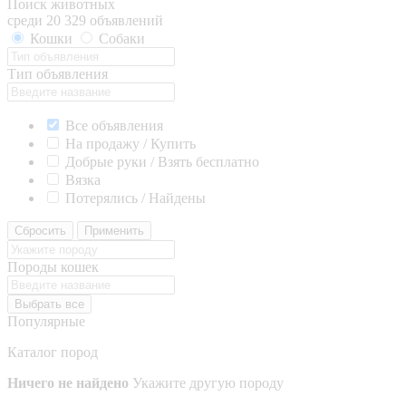
Поиск животных
среди 20 329 объявлений
Кошки
Собаки
Тип объявления
Все объявления
На продажу / Купить
Добрые руки / Взять бесплатно
Вязка
Потерялись / Найдены
Сбросить
Применить
Породы кошек
Выбрать все
Популярные
Каталог пород
Ничего не найдено
Укажите другую породу