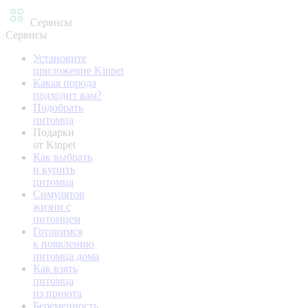
Сервисы
Сервисы
Установите
приложение Kinpet
Какая порода
подходит вам?
Подобрать
питомца
Подарки
от Kinpet
Как выбрать
и купить
питомца
Симулятор
жизни с
питомцем
Готовимся
к появлению
питомца дома
Как взять
питомца
из приюта
Беременность