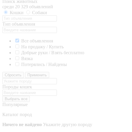
Поиск животных
среди 20 329 объявлений
Кошки
Собаки
Тип объявления
Все объявления
На продажу / Купить
Добрые руки / Взять бесплатно
Вязка
Потерялись / Найдены
Сбросить
Применить
Породы кошек
Выбрать все
Популярные
Каталог пород
Ничего не найдено
Укажите другую породу