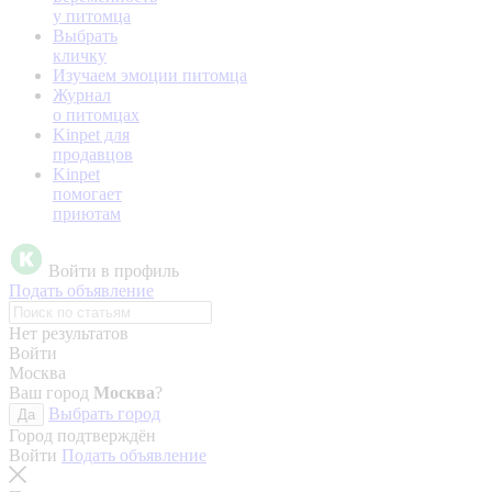
у питомца
Выбрать
кличку
Изучаем эмоции питомца
Журнал
о питомцах
Kinpet для
продавцов
Kinpet
помогает
приютам
Войти в профиль
Подать объявление
Нет результатов
Войти
Москва
Ваш город
Москва
?
Выбрать город
Да
Город подтверждён
Войти
Подать объявление