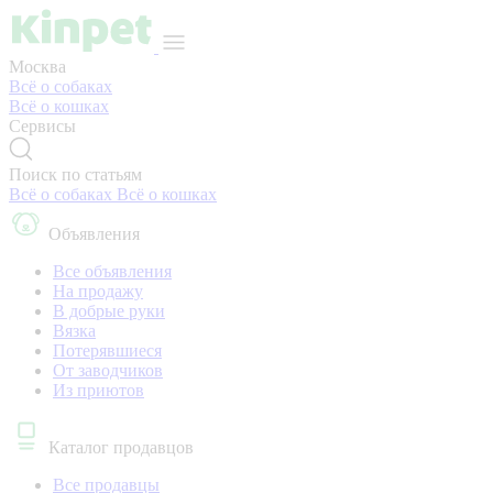
Москва
Всё о собаках
Всё о кошках
Сервисы
Поиск по статьям
Всё о собаках
Всё о кошках
Объявления
Все объявления
На продажу
В добрые руки
Вязка
Потерявшиеся
От заводчиков
Из приютов
Каталог продавцов
Все продавцы