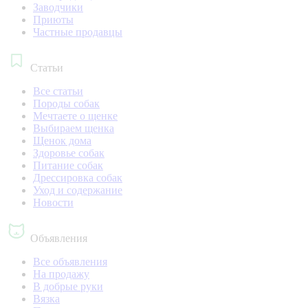
Заводчики
Приюты
Частные продавцы
Статьи
Все статьи
Породы собак
Мечтаете о щенке
Выбираем щенка
Щенок дома
Здоровье собак
Питание собак
Дрессировка собак
Уход и содержание
Новости
Объявления
Все объявления
На продажу
В добрые руки
Вязка