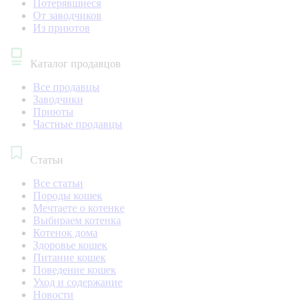
Потерявшиеся
От заводчиков
Из приютов
Каталог продавцов
Все продавцы
Заводчики
Приюты
Частные продавцы
Статьи
Все статьи
Породы кошек
Мечтаете о котенке
Выбираем котенка
Котенок дома
Здоровье кошек
Питание кошек
Поведение кошек
Уход и содержание
Новости