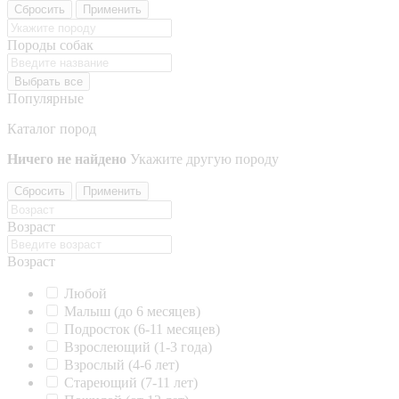
Сбросить
Применить
Породы собак
Выбрать все
Популярные
Каталог пород
Ничего не найдено
Укажите другую породу
Сбросить
Применить
Возраст
Возраст
Любой
Малыш (до 6 месяцев)
Подросток (6-11 месяцев)
Взрослеющий (1-3 года)
Взрослый (4-6 лет)
Стареющий (7-11 лет)