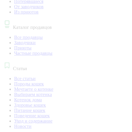
Потерявшиеся
От заводчиков
Из приютов
Каталог продавцов
Все продавцы
Заводчики
Приюты
Частные продавцы
Статьи
Все статьи
Породы кошек
Мечтаете о котенке
Выбираем котенка
Котенок дома
Здоровье кошек
Питание кошек
Поведение кошек
Уход и содержание
Новости