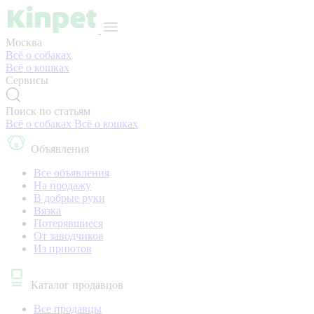
Москва
Всё о собаках
Всё о кошках
Сервисы
Поиск по статьям
Всё о собаках
Всё о кошках
Объявления
Все объявления
На продажу
В добрые руки
Вязка
Потерявшиеся
От заводчиков
Из приютов
Каталог продавцов
Все продавцы