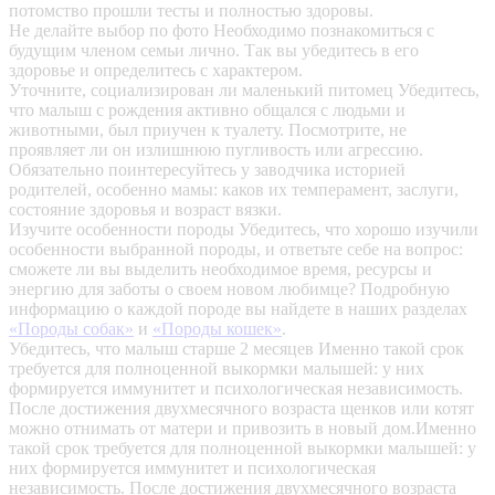
потомство прошли тесты и полностью здоровы.
Не делайте выбор по фото
Необходимо познакомиться с
будущим членом семьи лично. Так вы убедитесь в его
здоровье и определитесь с характером.
Уточните, социализирован ли маленький питомец
Убедитесь,
что малыш с рождения активно общался с людьми и
животными, был приучен к туалету. Посмотрите, не
проявляет ли он излишнюю пугливость или агрессию.
Обязательно поинтересуйтесь у заводчика историей
родителей, особенно мамы: каков их темперамент, заслуги,
состояние здоровья и возраст вязки.
Изучите особенности породы
Убедитесь, что хорошо изучили
особенности выбранной породы, и ответьте себе на вопрос:
сможете ли вы выделить необходимое время, ресурсы и
энергию для заботы о своем новом любимце? Подробную
информацию о каждой породе вы найдете в наших разделах
«Породы собак»
и
«Породы кошек»
.
Убедитесь, что малыш старше 2 месяцев
Именно такой срок
требуется для полноценной выкормки малышей: у них
формируется иммунитет и психологическая независимость.
После достижения двухмесячного возраста щенков или котят
можно отнимать от матери и привозить в новый дом.Именно
такой срок требуется для полноценной выкормки малышей: у
них формируется иммунитет и психологическая
независимость. После достижения двухмесячного возраста