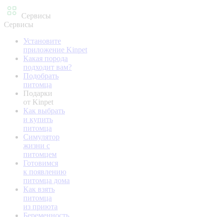
Сервисы
Сервисы
Установите
приложение Kinpet
Какая порода
подходит вам?
Подобрать
питомца
Подарки
от Kinpet
Как выбрать
и купить
питомца
Симулятор
жизни с
питомцем
Готовимся
к появлению
питомца дома
Как взять
питомца
из приюта
Беременность