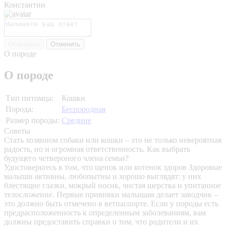
Константин
Отправить
Отменить
О породе
О породе
Тип питомца:
Кошки
Порода:
Беспородная
Размер породы:
Средние
Советы
Стать хозяином собаки или кошки – это не только невероятная
радость, но и огромная ответственность. Как выбрать
будущего четвероного члена семьи?
Удостоверьтесь в том, что щенок или котенок здоров
Здоровые
малыши активны, любопытны и хорошо выглядят: у них
блестящие глазки, мокрый носик, чистая шерстка и упитанное
телосложение. Первые прививки малышам делает заводчик –
это должно быть отмечено в ветпаспорте. Если у породы есть
предрасположенность к определенным заболеваниям, вам
должны предоставить справки о том, что родители и их