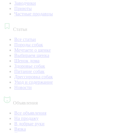
Заводчики
Приюты
Частные продавцы
Статьи
Все статьи
Породы собак
Мечтаете о щенке
Выбираем щенка
Щенок дома
Здоровье собак
Питание собак
Дрессировка собак
Уход и содержание
Новости
Объявления
Все объявления
На продажу
В добрые руки
Вязка