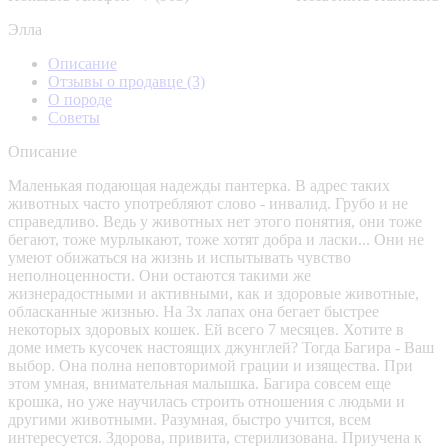
Элла
Описание
Отзывы о продавце
(3)
О породе
Советы
Описание
Маленькая подающая надежды пантерка. В адрес таких
животных часто употребляют слово - инвалид. Грубо и не
справедливо. Ведь у животных нет этого понятия, они тоже
бегают, тоже мурлыкают, тоже хотят добра и ласки... Они не
умеют обижаться на жизнь и испытывать чувство
неполноценности. Они остаются такими же
жизнерадостными и активными, как и здоровые животные,
обласканные жизнью. На 3х лапах она бегает быстрее
некоторых здоровых кошек. Ей всего 7 месяцев. Хотите в
доме иметь кусочек настоящих джунглей? Тогда Багира - Ваш
выбор. Она полна неповторимой грации и изящества. При
этом умная, внимательная малышка. Багира совсем еще
крошка, но уже научилась строить отношения с людьми и
другими животными. Разумная, быстро учится, всем
интересуется. Здорова, привита, стерилизована. Приучена к