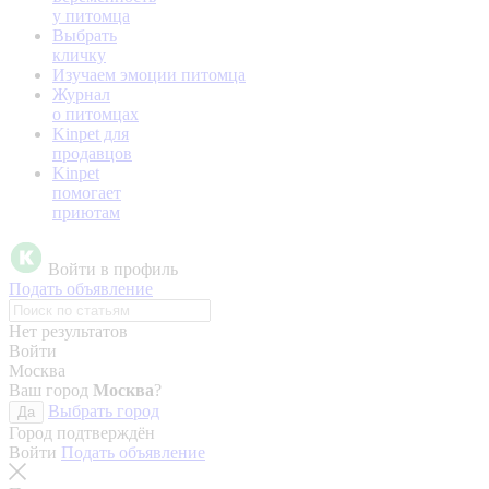
у питомца
Выбрать
кличку
Изучаем эмоции питомца
Журнал
о питомцах
Kinpet для
продавцов
Kinpet
помогает
приютам
Войти в профиль
Подать объявление
Нет результатов
Войти
Москва
Ваш город
Москва
?
Выбрать город
Да
Город подтверждён
Войти
Подать объявление