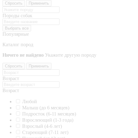
Сбросить
Применить
Породы собак
Выбрать все
Популярные
Каталог пород
Ничего не найдено
Укажите другую породу
Сбросить
Применить
Возраст
Возраст
Любой
Малыш (до 6 месяцев)
Подросток (6-11 месяцев)
Взрослеющий (1-3 года)
Взрослый (4-6 лет)
Стареющий (7-11 лет)