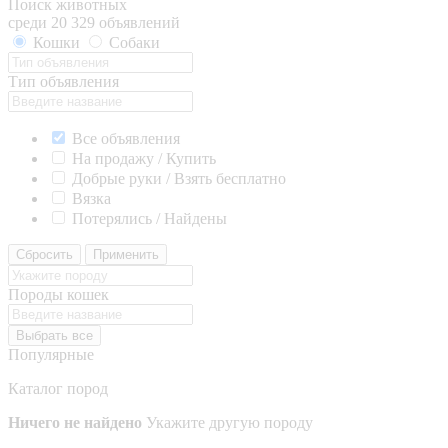
Поиск животных
среди 20 329 объявлений
Кошки
Собаки
Тип объявления
Все объявления
На продажу / Купить
Добрые руки / Взять бесплатно
Вязка
Потерялись / Найдены
Сбросить
Применить
Породы кошек
Выбрать все
Популярные
Каталог пород
Ничего не найдено
Укажите другую породу