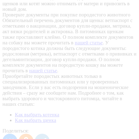
щенков или котят можно отнимать от матери и привозить в
новый дом.
Проверьте документы при покупке породистого животного
Обязательный перечень документов для щенка: ветпаспорт с
отметками о вакцинации, договор купли-продажи, метрика,
акт вязки родителей и актировка. В питомниках щенкам
также проставляют клеймо. О полном комплекте документов
на собаку вы можете прочитать в
нашей статье
.
У
породистого котика должны быть следующие документы:
родословная (метрика), ветпаспорт с отметками о прививках и
дегельминтизации, договор купли-продажи. О полном
комплекте документов на породистую кошку вы можете
прочитать в
нашей статье
.
Приобретайте породистых животных только в
специализированных питомниках или у проверенных
заводчиков. Если у вас есть подозрения на мошеннические
действия – сразу же сообщите нам.
Подробнее о том, как
выбрать здорового и чистокровного питомца, читайте в
наших статьях:
Как выбрать котенка
Как выбрать щенка
Поделиться: