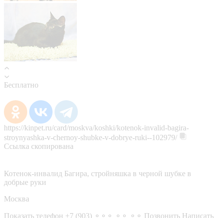
Бесплатно
https://kinpet.ru/card/moskva/koshki/kotenok-invalid-bagira-
stroynyashka-v-chernoy-shubke-v-dobrye-ruki--102979/
Ссылка скопирована
Котенок-инвалид Багира, стройняшка в черной шубке в
добрые руки
Москва
Показать телефон
+7 (903) ⚬⚬⚬ ⚬⚬ ⚬⚬
Позвонить
Написать