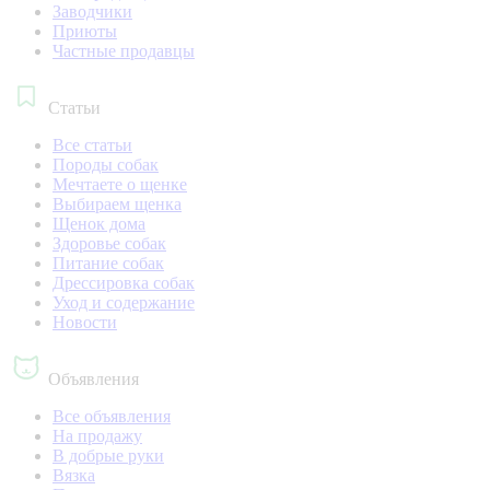
Заводчики
Приюты
Частные продавцы
Статьи
Все статьи
Породы собак
Мечтаете о щенке
Выбираем щенка
Щенок дома
Здоровье собак
Питание собак
Дрессировка собак
Уход и содержание
Новости
Объявления
Все объявления
На продажу
В добрые руки
Вязка