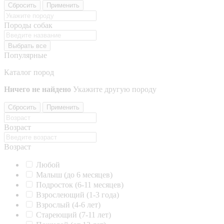
Сбросить
Применить
Породы собак
Выбрать все
Популярные
Каталог пород
Ничего не найдено
Укажите другую породу
Сбросить
Применить
Возраст
Возраст
Любой
Малыш (до 6 месяцев)
Подросток (6-11 месяцев)
Взрослеющий (1-3 года)
Взрослый (4-6 лет)
Стареющий (7-11 лет)