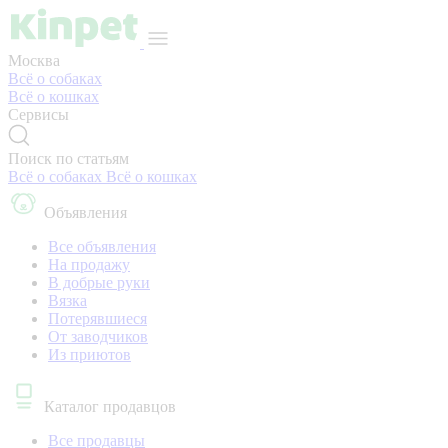
Москва
Всё о собаках
Всё о кошках
Сервисы
Поиск по статьям
Всё о собаках
Всё о кошках
Объявления
Все объявления
На продажу
В добрые руки
Вязка
Потерявшиеся
От заводчиков
Из приютов
Каталог продавцов
Все продавцы