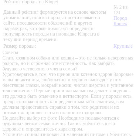
Рейтинг породы на Kinpet
№ 2 из
Данный рейтинг формируется на основе частоты
121
упоминаний, поиска породы посетителями на
Пород
сайте, посещаемости объявлений и других
Кошек
параметрах, которые помогают определить
популярность породы на площадке Kinpet.ru в
текущий период времени.
Размер породы:
Крупные
Советы
Стать хозяином собаки или кошки – это не только невероятная
радость, но и огромная ответственность. Как выбрать
будущего четвероного члена семьи?
Удостоверьтесь в том, что щенок или котенок здоров
Здоровые
малыши активны, любопытны и хорошо выглядят: у них
блестящие глазки, мокрый носик, чистая шерстка и упитанное
телосложение. Первые прививки малышам делает заводчик –
это должно быть отмечено в ветпаспорте. Если у породы есть
предрасположенность к определенным заболеваниям, вам
должны предоставить справки о том, что родители и их
потомство прошли тесты и полностью здоровы.
Не делайте выбор по фото
Необходимо познакомиться с
будущим членом семьи лично. Так вы убедитесь в его
здоровье и определитесь с характером.
Уточните, социализирован ли маленький питомец
Убедитесь,