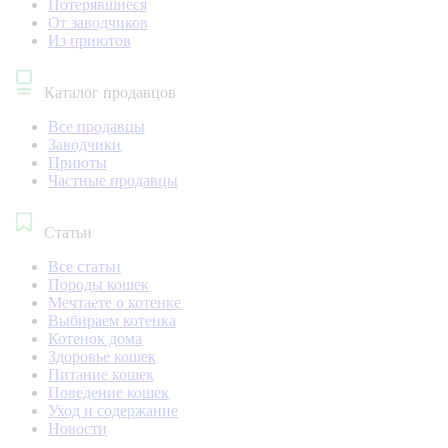
Потерявшиеся
От заводчиков
Из приютов
Каталог продавцов
Все продавцы
Заводчики
Приюты
Частные продавцы
Статьи
Все статьи
Породы кошек
Мечтаете о котенке
Выбираем котенка
Котенок дома
Здоровье кошек
Питание кошек
Поведение кошек
Уход и содержание
Новости