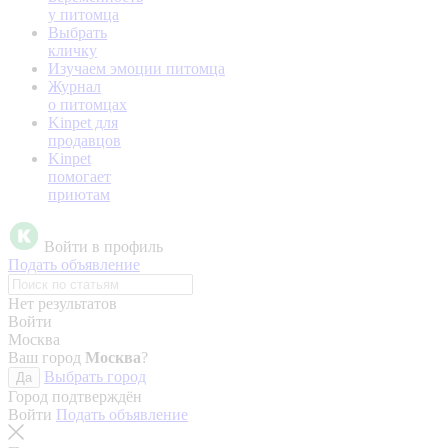
у питомца
Выбрать
кличку
Изучаем эмоции питомца
Журнал
о питомцах
Kinpet для
продавцов
Kinpet
помогает
приютам
Войти в профиль
Подать объявление
Нет результатов
Войти
Москва
Ваш город
Москва
?
Выбрать город
Да
Город подтверждён
Войти
Подать объявление