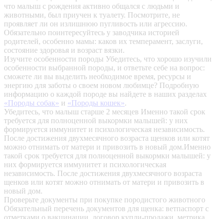
что малыш с рождения активно общался с людьми и
животными, был приучен к туалету. Посмотрите, не
проявляет ли он излишнюю пугливость или агрессию.
Обязательно поинтересуйтесь у заводчика историей
родителей, особенно мамы: каков их темперамент, заслуги,
состояние здоровья и возраст вязки.
Изучите особенности породы
Убедитесь, что хорошо изучили
особенности выбранной породы, и ответьте себе на вопрос:
сможете ли вы выделить необходимое время, ресурсы и
энергию для заботы о своем новом любимце? Подробную
информацию о каждой породе вы найдете в наших разделах
«Породы собак»
и
«Породы кошек»
.
Убедитесь, что малыш старше 2 месяцев
Именно такой срок
требуется для полноценной выкормки малышей: у них
формируется иммунитет и психологическая независимость.
После достижения двухмесячного возраста щенков или котят
можно отнимать от матери и привозить в новый дом.Именно
такой срок требуется для полноценной выкормки малышей: у
них формируется иммунитет и психологическая
независимость. После достижения двухмесячного возраста
щенков или котят можно отнимать от матери и привозить в
новый дом.
Проверьте документы при покупке породистого животного
Обязательный перечень документов для щенка: ветпаспорт с
отметками о вакцинации, договор купли-продажи, метрика,