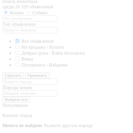
Поиск животных
среди 20 329 объявлений
Кошки
Собаки
Тип объявления
Все объявления
На продажу / Купить
Добрые руки / Взять бесплатно
Вязка
Потерялись / Найдены
Сбросить
Применить
Породы кошек
Выбрать все
Популярные
Каталог пород
Ничего не найдено
Укажите другую породу