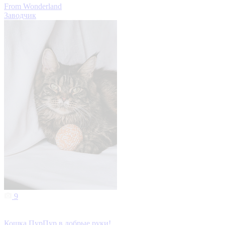
From Wonderland
Заводчик
9
Кошка ПурПур в добрые руки!