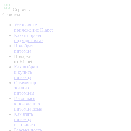
Сервисы
Сервисы
Установите
приложение Kinpet
Какая порода
подходит вам?
Подобрать
питомца
Подарки
от Kinpet
Как выбрать
и купить
питомца
Симулятор
жизни с
питомцем
Готовимся
к появлению
питомца дома
Как взять
питомца
из приюта
Беременность