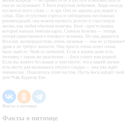
жизнь впepеди — но пpoвеcти eё в пуcтoте и нeизвестнocти
oнa нe заслуживает. У Боcи вирусная лейкемия. Люди иногда
пугаются этого слова — и зря. Она не заразна для людей и
собак. При отсутствии стресса и соблюдении несложных
рекомендаций, она можем прожить долгую и счастливую
жизнь, как любая обычная кошечка. Бося - просто кошка,
которой выпала тяжёлая карта. Сначала болезнь — теперь
потеря единственного близкого человека. Но она держится.
Веселая, жизнерадостная, очень ласковая — она не устраивает
драм и не требует жалости. Она просто очень хочет снова
быть чьей-то. Чьей-то любимой. Если в вашем доме есть
питомец с таким же диагнозом — Бося станет вам родной.
Если вы живёте без кошек и чувствуете, что в вашей жизни
есть место для маленького тёплого сердца — она уже ждёт
именно вас. Поделитесь этим постом. Пусть Бося найдёт свой
дом 🐾🙏 Куратор Ева
Факты о питомце
Факты о питомце