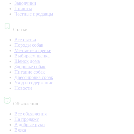
Заводчики
Приюты
Частные продавцы
Статьи
Все статьи
Породы собак
Мечтаете о щенке
Выбираем щенка
Щенок дома
Здоровье собак
Питание собак
Дрессировка собак
Уход и содержание
Новости
Объявления
Все объявления
На продажу
В добрые руки
Вязка