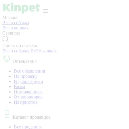
Москва
Всё о собаках
Всё о кошках
Сервисы
Поиск по статьям
Всё о собаках
Всё о кошках
Объявления
Все объявления
На продажу
В добрые руки
Вязка
Потерявшиеся
От заводчиков
Из приютов
Каталог продавцов
Все продавцы