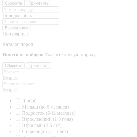
Сбросить
Применить
Породы собак
Выбрать все
Популярные
Каталог пород
Ничего не найдено
Укажите другую породу
Сбросить
Применить
Возраст
Возраст
Любой
Малыш (до 6 месяцев)
Подросток (6-11 месяцев)
Взрослеющий (1-3 года)
Взрослый (4-6 лет)
Стареющий (7-11 лет)