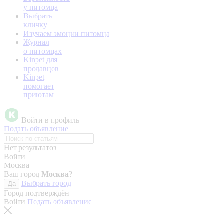
у питомца
Выбрать
кличку
Изучаем эмоции питомца
Журнал
о питомцах
Kinpet для
продавцов
Kinpet
помогает
приютам
Войти в профиль
Подать объявление
Нет результатов
Войти
Москва
Ваш город
Москва
?
Выбрать город
Да
Город подтверждён
Войти
Подать объявление