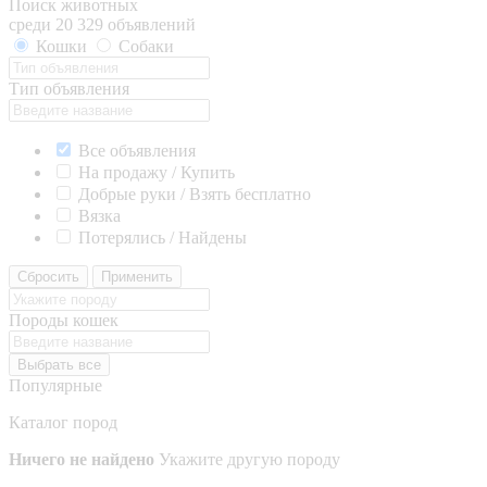
Поиск животных
среди 20 329 объявлений
Кошки
Собаки
Тип объявления
Все объявления
На продажу / Купить
Добрые руки / Взять бесплатно
Вязка
Потерялись / Найдены
Сбросить
Применить
Породы кошек
Выбрать все
Популярные
Каталог пород
Ничего не найдено
Укажите другую породу