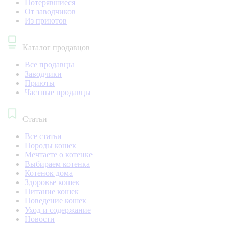
Потерявшиеся
От заводчиков
Из приютов
Каталог продавцов
Все продавцы
Заводчики
Приюты
Частные продавцы
Статьи
Все статьи
Породы кошек
Мечтаете о котенке
Выбираем котенка
Котенок дома
Здоровье кошек
Питание кошек
Поведение кошек
Уход и содержание
Новости