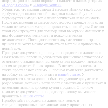
информацию о каждой породе вы найдете в наших разделах
«Породы собак»
и
«Породы кошек»
.
Убедитесь, что малыш старше 2 месяцев
Именно такой срок
требуется для полноценной выкормки малышей: у них
формируется иммунитет и психологическая независимость.
После достижения двухмесячного возраста щенков или котят
можно отнимать от матери и привозить в новый дом.Именно
такой срок требуется для полноценной выкормки малышей: у
них формируется иммунитет и психологическая
независимость. После достижения двухмесячного возраста
щенков или котят можно отнимать от матери и привозить в
новый дом.
Проверьте документы при покупке породистого животного
Обязательный перечень документов для щенка: ветпаспорт с
отметками о вакцинации, договор купли-продажи, метрика,
акт вязки родителей и актировка. В питомниках щенкам
также проставляют клеймо. О полном комплекте документов
на собаку вы можете прочитать в
нашей статье
.
У
породистого котика должны быть следующие документы:
родословная (метрика), ветпаспорт с отметками о прививках и
дегельминтизации, договор купли-продажи. О полном
комплекте документов на породистую кошку вы можете
прочитать в
нашей статье
.
Приобретайте породистых животных только в
специализированных питомниках или у проверенных