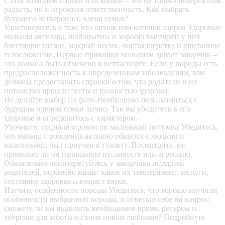
Стать хозяином собаки или кошки – это не только невероятная
радость, но и огромная ответственность. Как выбрать
будущего четвероного члена семьи?
Удостоверьтесь в том, что щенок или котенок здоров
Здоровые
малыши активны, любопытны и хорошо выглядят: у них
блестящие глазки, мокрый носик, чистая шерстка и упитанное
телосложение. Первые прививки малышам делает заводчик –
это должно быть отмечено в ветпаспорте. Если у породы есть
предрасположенность к определенным заболеваниям, вам
должны предоставить справки о том, что родители и их
потомство прошли тесты и полностью здоровы.
Не делайте выбор по фото
Необходимо познакомиться с
будущим членом семьи лично. Так вы убедитесь в его
здоровье и определитесь с характером.
Уточните, социализирован ли маленький питомец
Убедитесь,
что малыш с рождения активно общался с людьми и
животными, был приучен к туалету. Посмотрите, не
проявляет ли он излишнюю пугливость или агрессию.
Обязательно поинтересуйтесь у заводчика историей
родителей, особенно мамы: каков их темперамент, заслуги,
состояние здоровья и возраст вязки.
Изучите особенности породы
Убедитесь, что хорошо изучили
особенности выбранной породы, и ответьте себе на вопрос:
сможете ли вы выделить необходимое время, ресурсы и
энергию для заботы о своем новом любимце? Подробную