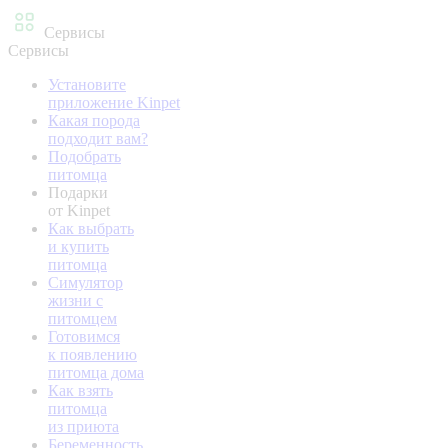
Сервисы
Сервисы
Установите
приложение Kinpet
Какая порода
подходит вам?
Подобрать
питомца
Подарки
от Kinpet
Как выбрать
и купить
питомца
Симулятор
жизни с
питомцем
Готовимся
к появлению
питомца дома
Как взять
питомца
из приюта
Беременность