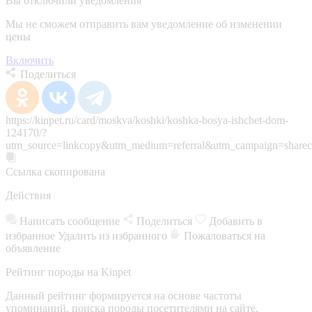
Вы отключили уведомления
Мы не сможем отправить вам уведомление об изменении
цены
Включить
Поделиться
https://kinpet.ru/card/moskva/koshki/koshka-bosya-ishchet-dom-
124170/?
utm_source=linkcopy&utm_medium=referral&utm_campaign=sharec
Ссылка скопирована
Действия
Написать сообщение
Поделиться
Добавить в
избранное
Удалить из избранного
Пожаловаться на
объявление
Рейтинг породы на Kinpet
Данный рейтинг формируется на основе частоты
упоминаний, поиска породы посетителями на сайте,