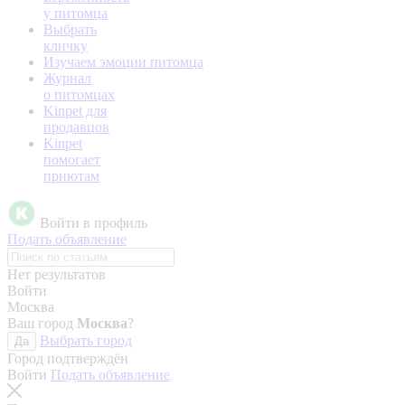
у питомца
Выбрать
кличку
Изучаем эмоции питомца
Журнал
о питомцах
Kinpet для
продавцов
Kinpet
помогает
приютам
Войти в профиль
Подать объявление
Нет результатов
Войти
Москва
Ваш город
Москва
?
Выбрать город
Да
Город подтверждён
Войти
Подать объявление