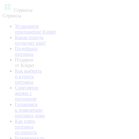
Сервисы
Сервисы
Установите
приложение Kinpet
Какая порода
подходит вам?
Подобрать
питомца
Подарки
от Kinpet
Как выбрать
и купить
питомца
Симулятор
жизни с
питомцем
Готовимся
к появлению
питомца дома
Как взять
питомца
из приюта
Беременность