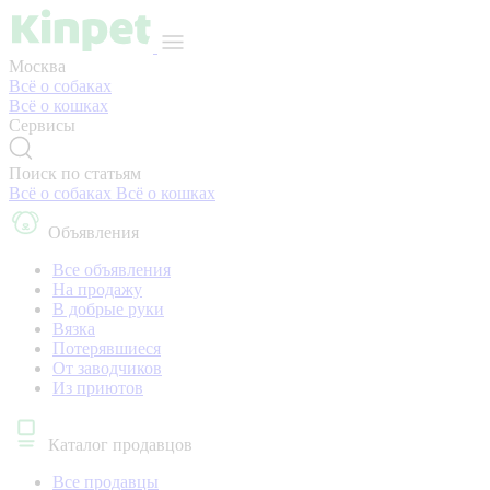
Москва
Всё о собаках
Всё о кошках
Сервисы
Поиск по статьям
Всё о собаках
Всё о кошках
Объявления
Все объявления
На продажу
В добрые руки
Вязка
Потерявшиеся
От заводчиков
Из приютов
Каталог продавцов
Все продавцы