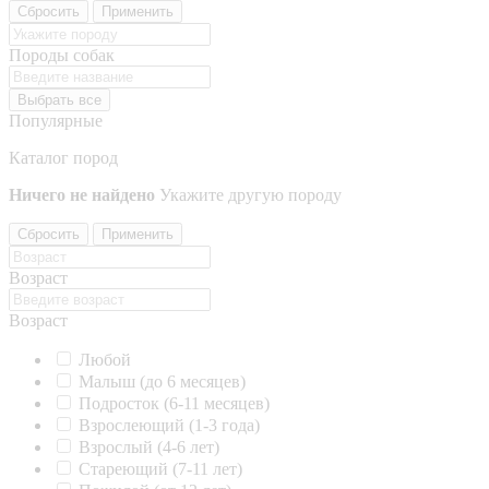
Сбросить
Применить
Породы собак
Выбрать все
Популярные
Каталог пород
Ничего не найдено
Укажите другую породу
Сбросить
Применить
Возраст
Возраст
Любой
Малыш (до 6 месяцев)
Подросток (6-11 месяцев)
Взрослеющий (1-3 года)
Взрослый (4-6 лет)
Стареющий (7-11 лет)