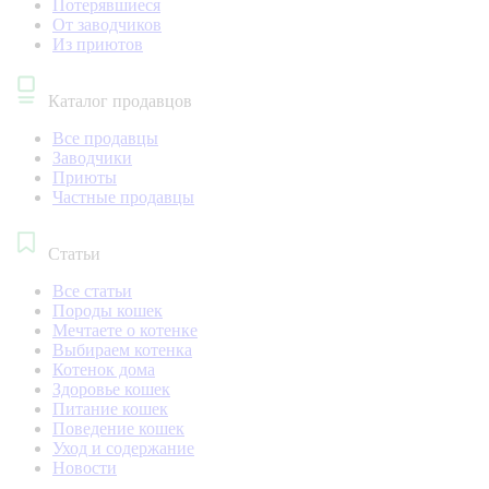
Потерявшиеся
От заводчиков
Из приютов
Каталог продавцов
Все продавцы
Заводчики
Приюты
Частные продавцы
Статьи
Все статьи
Породы кошек
Мечтаете о котенке
Выбираем котенка
Котенок дома
Здоровье кошек
Питание кошек
Поведение кошек
Уход и содержание
Новости