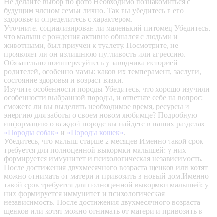
Не делайте выбор по фото
Необходимо познакомиться с
будущим членом семьи лично. Так вы убедитесь в его
здоровье и определитесь с характером.
Уточните, социализирован ли маленький питомец
Убедитесь,
что малыш с рождения активно общался с людьми и
животными, был приучен к туалету. Посмотрите, не
проявляет ли он излишнюю пугливость или агрессию.
Обязательно поинтересуйтесь у заводчика историей
родителей, особенно мамы: каков их темперамент, заслуги,
состояние здоровья и возраст вязки.
Изучите особенности породы
Убедитесь, что хорошо изучили
особенности выбранной породы, и ответьте себе на вопрос:
сможете ли вы выделить необходимое время, ресурсы и
энергию для заботы о своем новом любимце? Подробную
информацию о каждой породе вы найдете в наших разделах
«Породы собак»
и
«Породы кошек»
.
Убедитесь, что малыш старше 2 месяцев
Именно такой срок
требуется для полноценной выкормки малышей: у них
формируется иммунитет и психологическая независимость.
После достижения двухмесячного возраста щенков или котят
можно отнимать от матери и привозить в новый дом.Именно
такой срок требуется для полноценной выкормки малышей: у
них формируется иммунитет и психологическая
независимость. После достижения двухмесячного возраста
щенков или котят можно отнимать от матери и привозить в