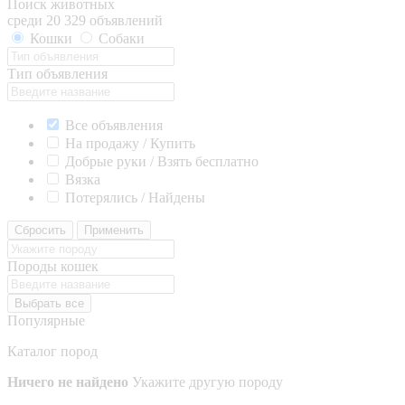
Поиск животных
среди 20 329 объявлений
Кошки
Собаки
Тип объявления
Все объявления
На продажу / Купить
Добрые руки / Взять бесплатно
Вязка
Потерялись / Найдены
Сбросить
Применить
Породы кошек
Выбрать все
Популярные
Каталог пород
Ничего не найдено
Укажите другую породу