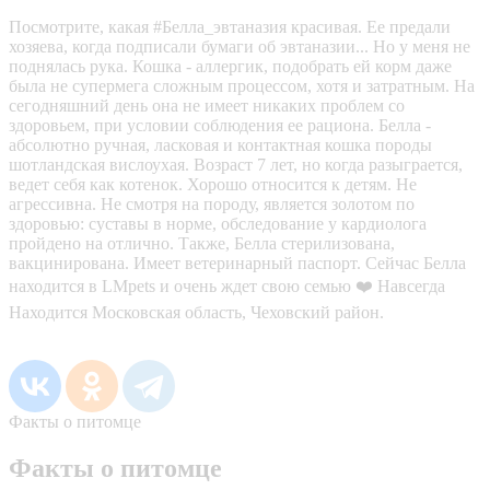
Посмотрите, какая #Белла_эвтаназия красивая. Ее предали
хозяева, когда подписали бумаги об эвтаназии... Но у меня не
поднялась рука. Кошка - аллергик, подобрать ей корм даже
была не супермега сложным процессом, хотя и затратным. На
сегодняшний день она не имеет никаких проблем со
здоровьем, при условии соблюдения ее рациона. Белла -
абсолютно ручная, ласковая и контактная кошка породы
шотландская вислоухая. Возраст 7 лет, но когда разыграется,
ведет себя как котенок. Хорошо относится к детям. Не
агрессивна. Не смотря на породу, является золотом по
здоровью: суставы в норме, обследование у кардиолога
пройдено на отлично. Также, Белла стерилизована,
вакцинирована. Имеет ветеринарный паспорт. Сейчас Белла
находится в LMpets и очень ждет свою семью ❤️ Навсегда
Находится Московская область, Чеховский район.
Факты о питомце
Факты о питомце