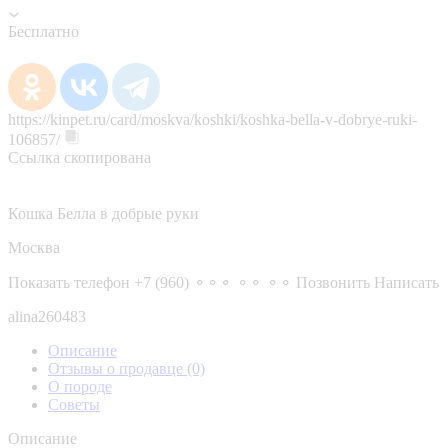
Бесплатно
https://kinpet.ru/card/moskva/koshki/koshka-bella-v-dobrye-ruki-
106857/
Ссылка скопирована
Кошка Белла в добрые руки
Москва
Показать телефон
+7 (960) ⚬⚬⚬ ⚬⚬ ⚬⚬
Позвонить
Написать
alina260483
Описание
Отзывы о продавце
(0)
О породе
Советы
Описание