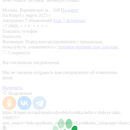
хочет найти питомцу любящую семью.
Москва, Варшавское ш. , 168
На карте
На Kinpet c марта 2025 г.
Завершено 7 объявлений
Еще 7 активных
+7 (960) ⚬⚬⚬ ⚬⚬ ⚬⚬
Показать телефон
Написать
Внимание:
Перед контактированием с продавцом,
пожалуйста, ознакомьтесь с
рекомендациями при покупке.
Сохранить
Вы отключили уведомления
Мы не сможем отправить вам уведомление об изменении
цены
Включить
Поделиться
https://kinpet.ru/card/moskva/koshki/koshka-bella-v-dobrye-ruki-
106857/?
utm_source=linkcopy&utm_medium=referral&utm_campaign=sharec