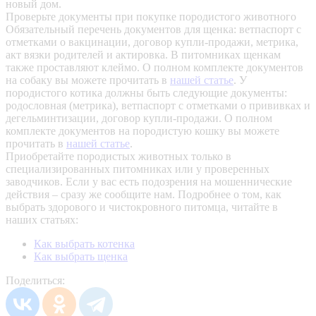
новый дом.
Проверьте документы при покупке породистого животного
Обязательный перечень документов для щенка: ветпаспорт с
отметками о вакцинации, договор купли-продажи, метрика,
акт вязки родителей и актировка. В питомниках щенкам
также проставляют клеймо. О полном комплекте документов
на собаку вы можете прочитать в
нашей статье
.
У
породистого котика должны быть следующие документы:
родословная (метрика), ветпаспорт с отметками о прививках и
дегельминтизации, договор купли-продажи. О полном
комплекте документов на породистую кошку вы можете
прочитать в
нашей статье
.
Приобретайте породистых животных только в
специализированных питомниках или у проверенных
заводчиков. Если у вас есть подозрения на мошеннические
действия – сразу же сообщите нам.
Подробнее о том, как
выбрать здорового и чистокровного питомца, читайте в
наших статьях:
Как выбрать котенка
Как выбрать щенка
Поделиться: