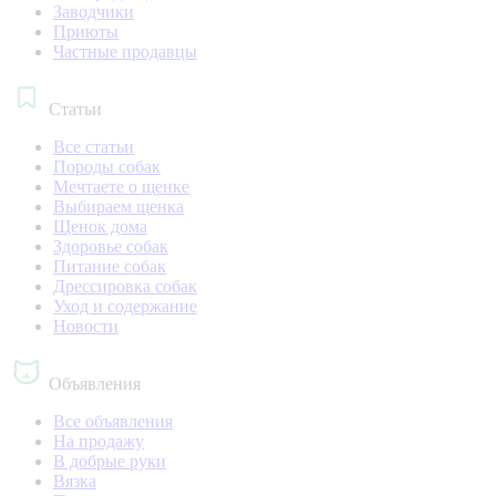
Заводчики
Приюты
Частные продавцы
Статьи
Все статьи
Породы собак
Мечтаете о щенке
Выбираем щенка
Щенок дома
Здоровье собак
Питание собак
Дрессировка собак
Уход и содержание
Новости
Объявления
Все объявления
На продажу
В добрые руки
Вязка