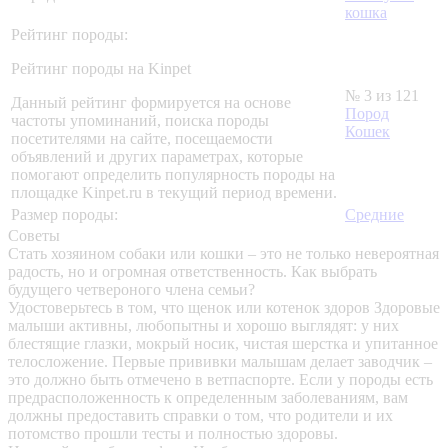
кошка
Рейтинг породы:
Рейтинг породы на Kinpet
№ 3 из 121
Данный рейтинг формируется на основе
Пород
частоты упоминаний, поиска породы
Кошек
посетителями на сайте, посещаемости
объявлений и других параметрах, которые
помогают определить популярность породы на
площадке Kinpet.ru в текущий период времени.
Размер породы:
Средние
Советы
Стать хозяином собаки или кошки – это не только невероятная
радость, но и огромная ответственность. Как выбрать
будущего четвероного члена семьи?
Удостоверьтесь в том, что щенок или котенок здоров
Здоровые
малыши активны, любопытны и хорошо выглядят: у них
блестящие глазки, мокрый носик, чистая шерстка и упитанное
телосложение. Первые прививки малышам делает заводчик –
это должно быть отмечено в ветпаспорте. Если у породы есть
предрасположенность к определенным заболеваниям, вам
должны предоставить справки о том, что родители и их
потомство прошли тесты и полностью здоровы.