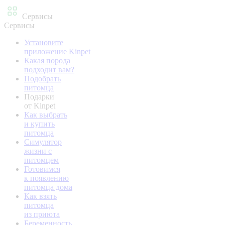
Сервисы
Сервисы
Установите
приложение Kinpet
Какая порода
подходит вам?
Подобрать
питомца
Подарки
от Kinpet
Как выбрать
и купить
питомца
Симулятор
жизни с
питомцем
Готовимся
к появлению
питомца дома
Как взять
питомца
из приюта
Беременность