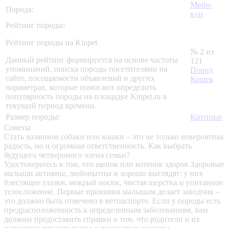
Мейн-
Порода:
кун
Рейтинг породы:
Рейтинг породы на Kinpet
№ 2 из
Данный рейтинг формируется на основе частоты
121
упоминаний, поиска породы посетителями на
Пород
сайте, посещаемости объявлений и других
Кошек
параметрах, которые помогают определить
популярность породы на площадке Kinpet.ru в
текущий период времени.
Размер породы:
Крупные
Советы
Стать хозяином собаки или кошки – это не только невероятная
радость, но и огромная ответственность. Как выбрать
будущего четвероного члена семьи?
Удостоверьтесь в том, что щенок или котенок здоров
Здоровые
малыши активны, любопытны и хорошо выглядят: у них
блестящие глазки, мокрый носик, чистая шерстка и упитанное
телосложение. Первые прививки малышам делает заводчик –
это должно быть отмечено в ветпаспорте. Если у породы есть
предрасположенность к определенным заболеваниям, вам
должны предоставить справки о том, что родители и их