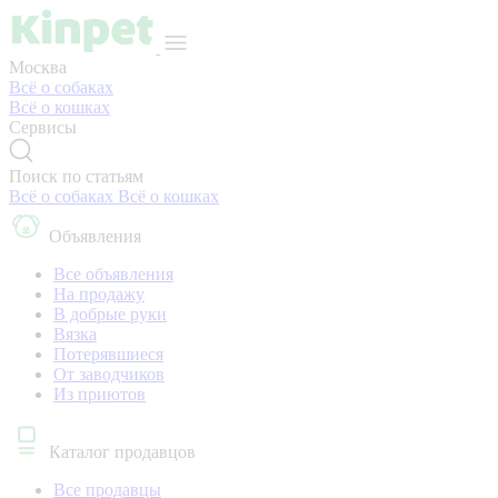
Москва
Всё о собаках
Всё о кошках
Сервисы
Поиск по статьям
Всё о собаках
Всё о кошках
Объявления
Все объявления
На продажу
В добрые руки
Вязка
Потерявшиеся
От заводчиков
Из приютов
Каталог продавцов
Все продавцы