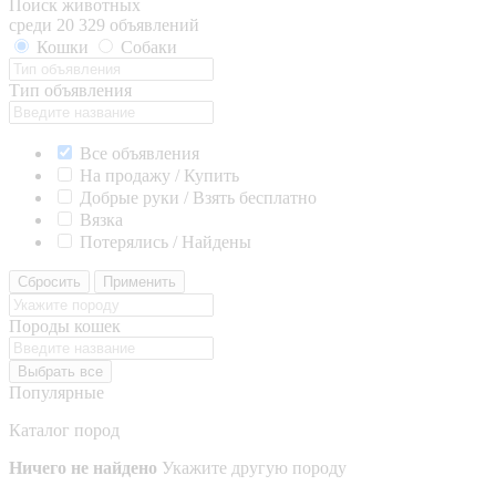
Поиск животных
среди 20 329 объявлений
Кошки
Собаки
Тип объявления
Все объявления
На продажу / Купить
Добрые руки / Взять бесплатно
Вязка
Потерялись / Найдены
Сбросить
Применить
Породы кошек
Выбрать все
Популярные
Каталог пород
Ничего не найдено
Укажите другую породу