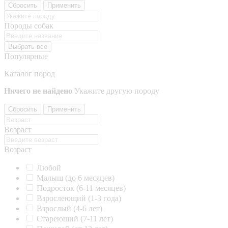
Сбросить
Применить
Породы собак
Выбрать все
Популярные
Каталог пород
Ничего не найдено
Укажите другую породу
Сбросить
Применить
Возраст
Возраст
Любой
Малыш (до 6 месяцев)
Подросток (6-11 месяцев)
Взрослеющий (1-3 года)
Взрослый (4-6 лет)
Стареющий (7-11 лет)