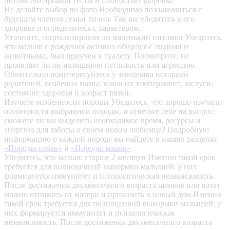
потомство прошли тесты и полностью здоровы.
Не делайте выбор по фото
Необходимо познакомиться с
будущим членом семьи лично. Так вы убедитесь в его
здоровье и определитесь с характером.
Уточните, социализирован ли маленький питомец
Убедитесь,
что малыш с рождения активно общался с людьми и
животными, был приучен к туалету. Посмотрите, не
проявляет ли он излишнюю пугливость или агрессию.
Обязательно поинтересуйтесь у заводчика историей
родителей, особенно мамы: каков их темперамент, заслуги,
состояние здоровья и возраст вязки.
Изучите особенности породы
Убедитесь, что хорошо изучили
особенности выбранной породы, и ответьте себе на вопрос:
сможете ли вы выделить необходимое время, ресурсы и
энергию для заботы о своем новом любимце? Подробную
информацию о каждой породе вы найдете в наших разделах
«Породы собак»
и
«Породы кошек»
.
Убедитесь, что малыш старше 2 месяцев
Именно такой срок
требуется для полноценной выкормки малышей: у них
формируется иммунитет и психологическая независимость.
После достижения двухмесячного возраста щенков или котят
можно отнимать от матери и привозить в новый дом.Именно
такой срок требуется для полноценной выкормки малышей: у
них формируется иммунитет и психологическая
независимость. После достижения двухмесячного возраста