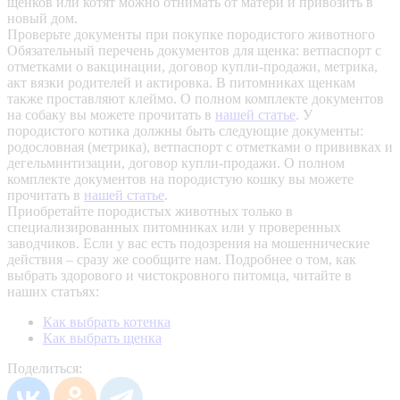
щенков или котят можно отнимать от матери и привозить в
новый дом.
Проверьте документы при покупке породистого животного
Обязательный перечень документов для щенка: ветпаспорт с
отметками о вакцинации, договор купли-продажи, метрика,
акт вязки родителей и актировка. В питомниках щенкам
также проставляют клеймо. О полном комплекте документов
на собаку вы можете прочитать в
нашей статье
.
У
породистого котика должны быть следующие документы:
родословная (метрика), ветпаспорт с отметками о прививках и
дегельминтизации, договор купли-продажи. О полном
комплекте документов на породистую кошку вы можете
прочитать в
нашей статье
.
Приобретайте породистых животных только в
специализированных питомниках или у проверенных
заводчиков. Если у вас есть подозрения на мошеннические
действия – сразу же сообщите нам.
Подробнее о том, как
выбрать здорового и чистокровного питомца, читайте в
наших статьях:
Как выбрать котенка
Как выбрать щенка
Поделиться: