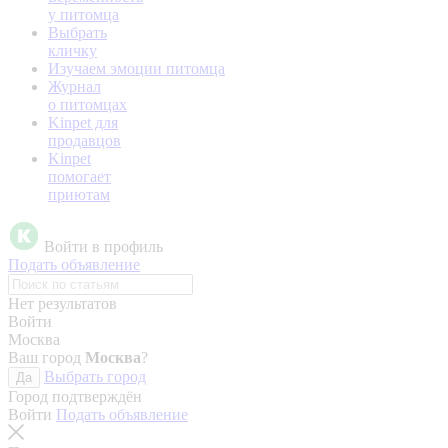
у питомца
Выбрать
кличку
Изучаем эмоции питомца
Журнал
о питомцах
Kinpet для
продавцов
Kinpet
помогает
приютам
Войти в профиль
Подать объявление
Нет результатов
Войти
Москва
Ваш город
Москва
?
Выбрать город
Да
Город подтверждён
Войти
Подать объявление