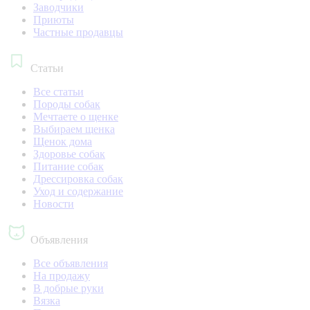
Заводчики
Приюты
Частные продавцы
Статьи
Все статьи
Породы собак
Мечтаете о щенке
Выбираем щенка
Щенок дома
Здоровье собак
Питание собак
Дрессировка собак
Уход и содержание
Новости
Объявления
Все объявления
На продажу
В добрые руки
Вязка