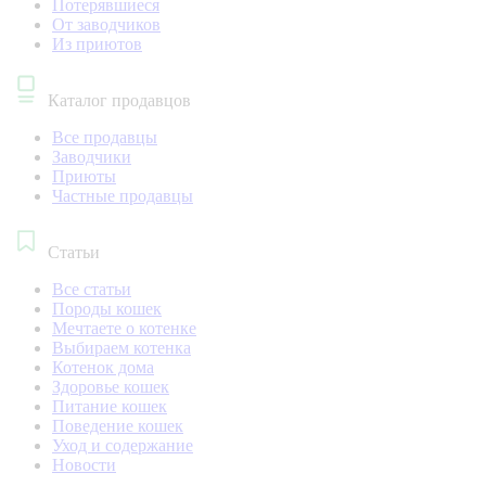
Потерявшиеся
От заводчиков
Из приютов
Каталог продавцов
Все продавцы
Заводчики
Приюты
Частные продавцы
Статьи
Все статьи
Породы кошек
Мечтаете о котенке
Выбираем котенка
Котенок дома
Здоровье кошек
Питание кошек
Поведение кошек
Уход и содержание
Новости