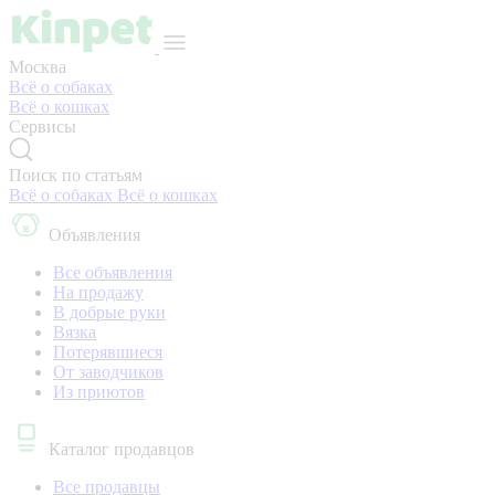
Москва
Всё о собаках
Всё о кошках
Сервисы
Поиск по статьям
Всё о собаках
Всё о кошках
Объявления
Все объявления
На продажу
В добрые руки
Вязка
Потерявшиеся
От заводчиков
Из приютов
Каталог продавцов
Все продавцы