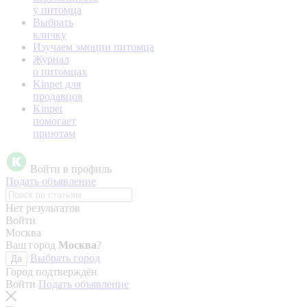
у питомца
Выбрать
кличку
Изучаем эмоции питомца
Журнал
о питомцах
Kinpet для
продавцов
Kinpet
помогает
приютам
Войти в профиль
Подать объявление
Нет результатов
Войти
Москва
Ваш город
Москва
?
Выбрать город
Да
Город подтверждён
Войти
Подать объявление