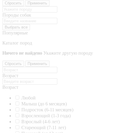
Сбросить
Применить
Породы собак
Выбрать все
Популярные
Каталог пород
Ничего не найдено
Укажите другую породу
Сбросить
Применить
Возраст
Возраст
Любой
Малыш (до 6 месяцев)
Подросток (6-11 месяцев)
Взрослеющий (1-3 года)
Взрослый (4-6 лет)
Стареющий (7-11 лет)