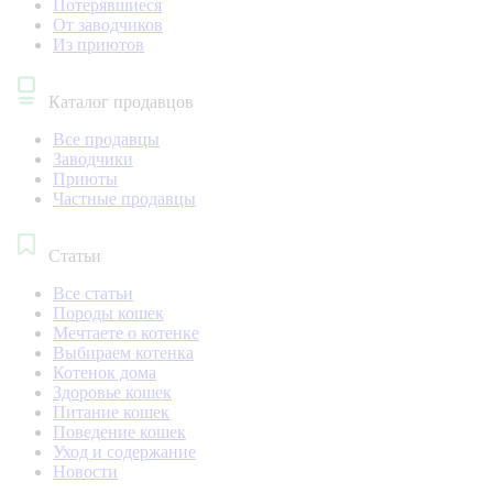
Потерявшиеся
От заводчиков
Из приютов
Каталог продавцов
Все продавцы
Заводчики
Приюты
Частные продавцы
Статьи
Все статьи
Породы кошек
Мечтаете о котенке
Выбираем котенка
Котенок дома
Здоровье кошек
Питание кошек
Поведение кошек
Уход и содержание
Новости