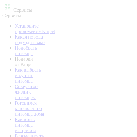
Сервисы
Сервисы
Установите
приложение Kinpet
Какая порода
подходит вам?
Подобрать
питомца
Подарки
от Kinpet
Как выбрать
и купить
питомца
Симулятор
жизни с
питомцем
Готовимся
к появлению
питомца дома
Как взять
питомца
из приюта
Беременность