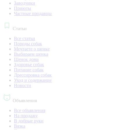
Заводчики
Приюты
Частные продавцы
Статьи
Все статьи
Породы собак
Мечтаете о щенке
Выбираем щенка
Щенок дома
Здоровье собак
Питание собак
Дрессировка собак
Уход и содержание
Новости
Объявления
Все объявления
На продажу
В добрые руки
Вязка