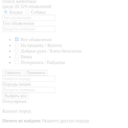
Поиск животных
среди 20 329 объявлений
Кошки
Собаки
Тип объявления
Все объявления
На продажу / Купить
Добрые руки / Взять бесплатно
Вязка
Потерялись / Найдены
Сбросить
Применить
Породы кошек
Выбрать все
Популярные
Каталог пород
Ничего не найдено
Укажите другую породу