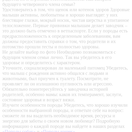
будущего четвероного члена семьи?
Удостоверьтесь в том, что щенок или котенок здоров
Здоровые
малыши активны, любопытны и хорошо выглядят: у них
блестящие глазки, мокрый носик, чистая шерстка и упитанное
телосложение. Первые прививки малышам делает заводчик –
это должно быть отмечено в ветпаспорте. Если у породы есть
предрасположенность к определенным заболеваниям, вам
должны предоставить справки о том, что родители и их
потомство прошли тесты и полностью здоровы.
Не делайте выбор по фото
Необходимо познакомиться с
будущим членом семьи лично. Так вы убедитесь в его
здоровье и определитесь с характером.
Уточните, социализирован ли маленький питомец
Убедитесь,
что малыш с рождения активно общался с людьми и
животными, был приучен к туалету. Посмотрите, не
проявляет ли он излишнюю пугливость или агрессию.
Обязательно поинтересуйтесь у заводчика историей
родителей, особенно мамы: каков их темперамент, заслуги,
состояние здоровья и возраст вязки.
Изучите особенности породы
Убедитесь, что хорошо изучили
особенности выбранной породы, и ответьте себе на вопрос:
сможете ли вы выделить необходимое время, ресурсы и
энергию для заботы о своем новом любимце? Подробную
информацию о каждой породе вы найдете в наших разделах
«Породы собак»
и
«Породы кошек»
.