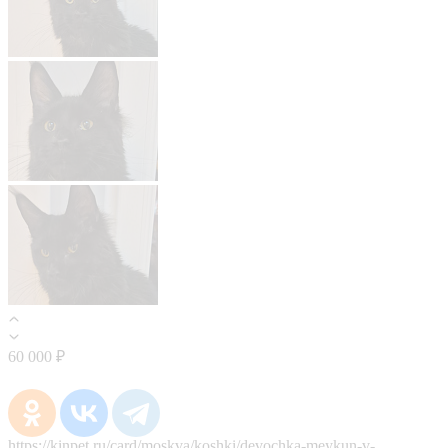
60 000 ₽
https://kinpet.ru/card/moskva/koshki/devochka-meykun-v-