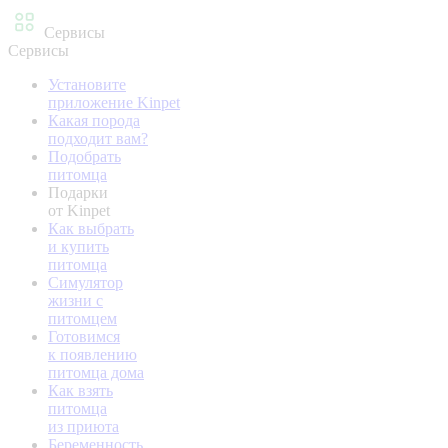
Сервисы
Сервисы
Установите
приложение Kinpet
Какая порода
подходит вам?
Подобрать
питомца
Подарки
от Kinpet
Как выбрать
и купить
питомца
Симулятор
жизни с
питомцем
Готовимся
к появлению
питомца дома
Как взять
питомца
из приюта
Беременность