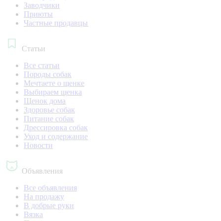
Заводчики
Приюты
Частные продавцы
Статьи
Все статьи
Породы собак
Мечтаете о щенке
Выбираем щенка
Щенок дома
Здоровье собак
Питание собак
Дрессировка собак
Уход и содержание
Новости
Объявления
Все объявления
На продажу
В добрые руки
Вязка