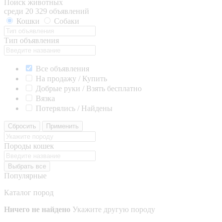
Поиск животных
среди 20 329 объявлений
Кошки
Собаки
Тип объявления
Все объявления
На продажу / Купить
Добрые руки / Взять бесплатно
Вязка
Потерялись / Найдены
Сбросить
Применить
Породы кошек
Выбрать все
Популярные
Каталог пород
Ничего не найдено
Укажите другую породу