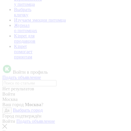
у питомца
Выбрать
кличку
Изучаем эмоции питомца
Журнал
о питомцах
Kinpet для
продавцов
Kinpet
помогает
приютам
Войти в профиль
Подать объявление
Нет результатов
Войти
Москва
Ваш город
Москва
?
Выбрать город
Да
Город подтверждён
Войти
Подать объявление