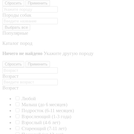
Сбросить
Применить
Породы собак
Выбрать все
Популярные
Каталог пород
Ничего не найдено
Укажите другую породу
Сбросить
Применить
Возраст
Возраст
Любой
Малыш (до 6 месяцев)
Подросток (6-11 месяцев)
Взрослеющий (1-3 года)
Взрослый (4-6 лет)
Стареющий (7-11 лет)