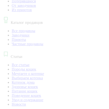
Потерявшиеся
От заводчиков
Из приютов
Каталог продавцов
Все продавцы
Заводчики
Приюты
Частные продавцы
Статьи
Все статьи
Породы кошек
Мечтаете о котенке
Выбираем котенка
Котенок дома
Здоровье кошек
Питание кошек
Поведение кошек
Уход и содержание
Новости