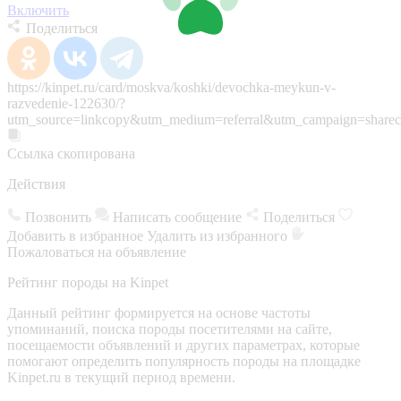
Включить
Поделиться
https://kinpet.ru/card/moskva/koshki/devochka-meykun-v-
razvedenie-122630/?
utm_source=linkcopy&utm_medium=referral&utm_campaign=sharec
Ссылка скопирована
Действия
Позвонить
Написать сообщение
Поделиться
Добавить в избранное
Удалить из избранного
Пожаловаться на объявление
Рейтинг породы на Kinpet
Данный рейтинг формируется на основе частоты
упоминаний, поиска породы посетителями на сайте,
посещаемости объявлений и других параметрах, которые
помогают определить популярность породы на площадке
Kinpet.ru в текущий период времени.