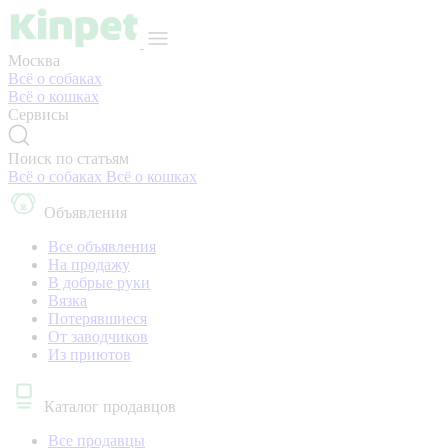
Москва
Всё о собаках
Всё о кошках
Сервисы
Поиск по статьям
Всё о собаках
Всё о кошках
Объявления
Все объявления
На продажу
В добрые руки
Вязка
Потерявшиеся
От заводчиков
Из приютов
Каталог продавцов
Все продавцы