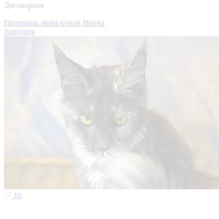
Договорная
Питомник мейн-кунов Ирина
Заводчик
10