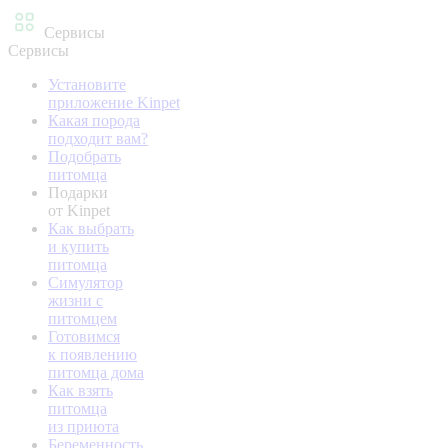
Сервисы
Сервисы
Установите
приложение Kinpet
Какая порода
подходит вам?
Подобрать
питомца
Подарки
от Kinpet
Как выбрать
и купить
питомца
Симулятор
жизни с
питомцем
Готовимся
к появлению
питомца дома
Как взять
питомца
из приюта
Беременность