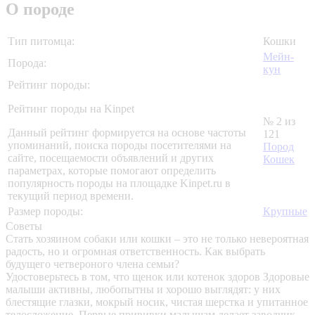
О породе
Тип питомца:
Кошки
Мейн-
Порода:
кун
Рейтинг породы:
Рейтинг породы на Kinpet
№ 2 из
Данный рейтинг формируется на основе частоты
121
упоминаний, поиска породы посетителями на
Пород
сайте, посещаемости объявлений и других
Кошек
параметрах, которые помогают определить
популярность породы на площадке Kinpet.ru в
текущий период времени.
Размер породы:
Крупные
Советы
Стать хозяином собаки или кошки – это не только невероятная
радость, но и огромная ответственность. Как выбрать
будущего четвероного члена семьи?
Удостоверьтесь в том, что щенок или котенок здоров
Здоровые
малыши активны, любопытны и хорошо выглядят: у них
блестящие глазки, мокрый носик, чистая шерстка и упитанное
телосложение. Первые прививки малышам делает заводчик –