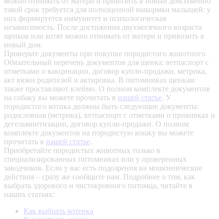
можно отнимать от матери и привозить в новый дом.Именно
такой срок требуется для полноценной выкормки малышей: у
них формируется иммунитет и психологическая
независимость. После достижения двухмесячного возраста
щенков или котят можно отнимать от матери и привозить в
новый дом.
Проверьте документы при покупке породистого животного
Обязательный перечень документов для щенка: ветпаспорт с
отметками о вакцинации, договор купли-продажи, метрика,
акт вязки родителей и актировка. В питомниках щенкам
также проставляют клеймо. О полном комплекте документов
на собаку вы можете прочитать в
нашей статье
.
У
породистого котика должны быть следующие документы:
родословная (метрика), ветпаспорт с отметками о прививках и
дегельминтизации, договор купли-продажи. О полном
комплекте документов на породистую кошку вы можете
прочитать в
нашей статье
.
Приобретайте породистых животных только в
специализированных питомниках или у проверенных
заводчиков. Если у вас есть подозрения на мошеннические
действия – сразу же сообщите нам.
Подробнее о том, как
выбрать здорового и чистокровного питомца, читайте в
наших статьях:
Как выбрать котенка