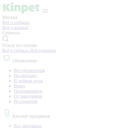
Москва
Всё о собаках
Всё о кошках
Сервисы
Поиск по статьям
Всё о собаках
Всё о кошках
Объявления
Все объявления
На продажу
В добрые руки
Вязка
Потерявшиеся
От заводчиков
Из приютов
Каталог продавцов
Все продавцы