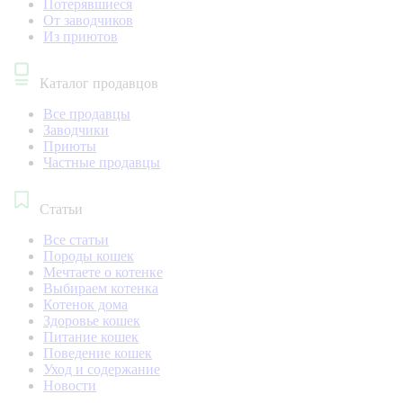
Потерявшиеся
От заводчиков
Из приютов
Каталог продавцов
Все продавцы
Заводчики
Приюты
Частные продавцы
Статьи
Все статьи
Породы кошек
Мечтаете о котенке
Выбираем котенка
Котенок дома
Здоровье кошек
Питание кошек
Поведение кошек
Уход и содержание
Новости