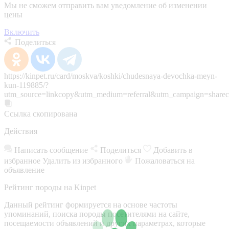
Мы не сможем отправить вам уведомление об изменении
цены
Включить
Поделиться
https://kinpet.ru/card/moskva/koshki/chudesnaya-devochka-meyn-
kun-119885/?
utm_source=linkcopy&utm_medium=referral&utm_campaign=sharec
Ссылка скопирована
Действия
Написать сообщение
Поделиться
Добавить в
избранное
Удалить из избранного
Пожаловаться на
объявление
Рейтинг породы на Kinpet
Данный рейтинг формируется на основе частоты
упоминаний, поиска породы посетителями на сайте,
посещаемости объявлений и других параметрах, которые