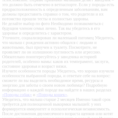
это должно быть отмечено в ветпаспорте. Если у породы есть
предрасположенность к определенным заболеваниям, вам
должны предоставить справки о том, что родители и их
потомство прошли тесты и полностью здоровы.
Не делайте выбор по фото
Необходимо познакомиться с
будущим членом семьи лично. Так вы убедитесь в его
здоровье и определитесь с характером.
Уточните, социализирован ли маленький питомец
Убедитесь,
что малыш с рождения активно общался с людьми и
животными, был приучен к туалету. Посмотрите, не
проявляет ли он излишнюю пугливость или агрессию.
Обязательно поинтересуйтесь у заводчика историей
родителей, особенно мамы: каков их темперамент, заслуги,
состояние здоровья и возраст вязки.
Изучите особенности породы
Убедитесь, что хорошо изучили
особенности выбранной породы, и ответьте себе на вопрос:
сможете ли вы выделить необходимое время, ресурсы и
энергию для заботы о своем новом любимце? Подробную
информацию о каждой породе вы найдете в наших разделах
«Породы собак»
и
«Породы кошек»
.
Убедитесь, что малыш старше 2 месяцев
Именно такой срок
требуется для полноценной выкормки малышей: у них
формируется иммунитет и психологическая независимость.
После достижения двухмесячного возраста щенков или котят