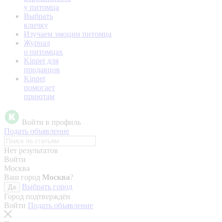
у питомца
Выбрать
кличку
Изучаем эмоции питомца
Журнал
о питомцах
Kinpet для
продавцов
Kinpet
помогает
приютам
Войти в профиль
Подать объявление
Нет результатов
Войти
Москва
Ваш город
Москва
?
Выбрать город
Да
Город подтверждён
Войти
Подать объявление