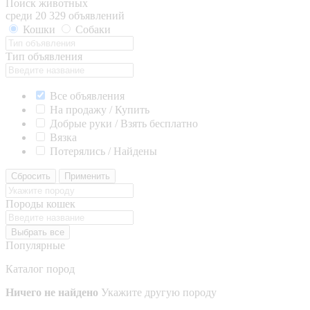
Поиск животных
среди 20 329 объявлений
Кошки
Собаки
Тип объявления
Все объявления
На продажу / Купить
Добрые руки / Взять бесплатно
Вязка
Потерялись / Найдены
Сбросить
Применить
Породы кошек
Выбрать все
Популярные
Каталог пород
Ничего не найдено
Укажите другую породу