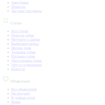
Заводчики
Приюты
Частные продавцы
Статьи
Все статьи
Породы собак
Мечтаете о щенке
Выбираем щенка
Щенок дома
Здоровье собак
Питание собак
Дрессировка собак
Уход и содержание
Новости
Объявления
Все объявления
На продажу
В добрые руки
Вязка