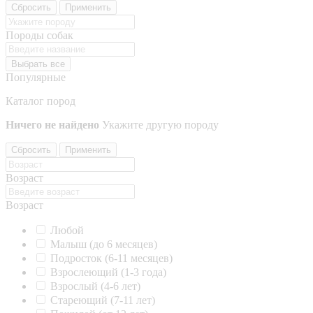
Сбросить
Применить
Породы собак
Выбрать все
Популярные
Каталог пород
Ничего не найдено
Укажите другую породу
Сбросить
Применить
Возраст
Возраст
Любой
Малыш (до 6 месяцев)
Подросток (6-11 месяцев)
Взрослеющий (1-3 года)
Взрослый (4-6 лет)
Стареющий (7-11 лет)