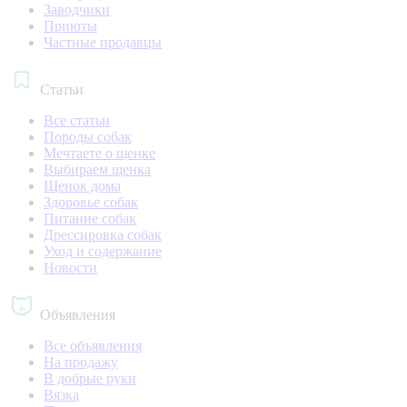
Заводчики
Приюты
Частные продавцы
Статьи
Все статьи
Породы собак
Мечтаете о щенке
Выбираем щенка
Щенок дома
Здоровье собак
Питание собак
Дрессировка собак
Уход и содержание
Новости
Объявления
Все объявления
На продажу
В добрые руки
Вязка