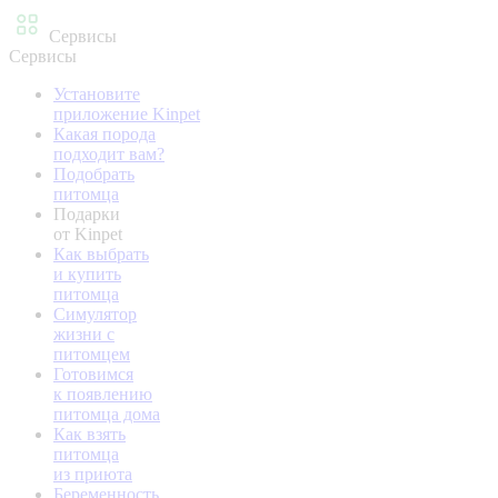
Сервисы
Сервисы
Установите
приложение Kinpet
Какая порода
подходит вам?
Подобрать
питомца
Подарки
от Kinpet
Как выбрать
и купить
питомца
Симулятор
жизни с
питомцем
Готовимся
к появлению
питомца дома
Как взять
питомца
из приюта
Беременность