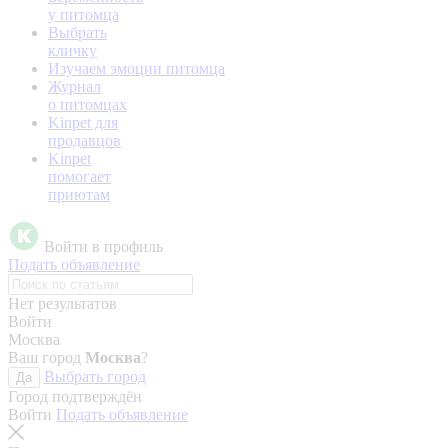
у питомца
Выбрать
кличку
Изучаем эмоции питомца
Журнал
о питомцах
Kinpet для
продавцов
Kinpet
помогает
приютам
Войти в профиль
Подать объявление
Нет результатов
Войти
Москва
Ваш город
Москва
?
Выбрать город
Да
Город подтверждён
Войти
Подать объявление