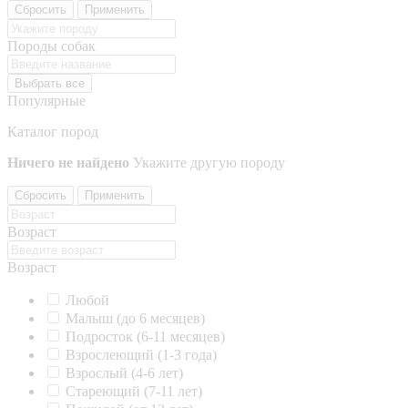
Сбросить
Применить
Породы собак
Выбрать все
Популярные
Каталог пород
Ничего не найдено
Укажите другую породу
Сбросить
Применить
Возраст
Возраст
Любой
Малыш (до 6 месяцев)
Подросток (6-11 месяцев)
Взрослеющий (1-3 года)
Взрослый (4-6 лет)
Стареющий (7-11 лет)