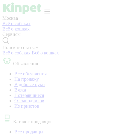
Москва
Всё о собаках
Всё о кошках
Сервисы
Поиск по статьям
Всё о собаках
Всё о кошках
Объявления
Все объявления
На продажу
В добрые руки
Вязка
Потерявшиеся
От заводчиков
Из приютов
Каталог продавцов
Все продавцы