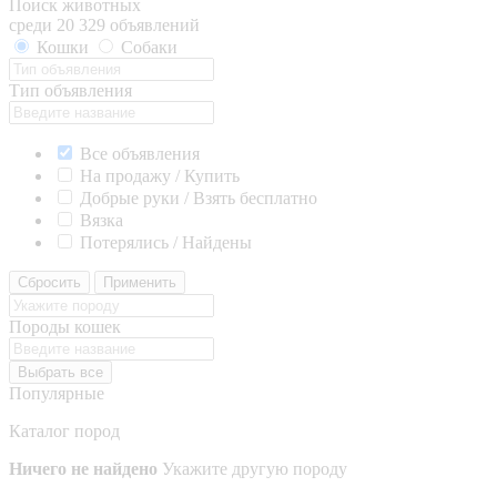
Поиск животных
среди 20 329 объявлений
Кошки
Собаки
Тип объявления
Все объявления
На продажу / Купить
Добрые руки / Взять бесплатно
Вязка
Потерялись / Найдены
Сбросить
Применить
Породы кошек
Выбрать все
Популярные
Каталог пород
Ничего не найдено
Укажите другую породу