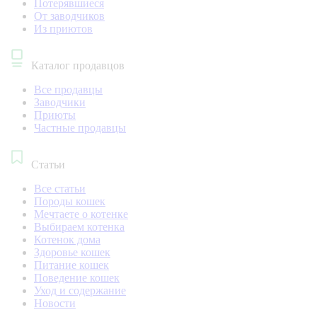
Потерявшиеся
От заводчиков
Из приютов
Каталог продавцов
Все продавцы
Заводчики
Приюты
Частные продавцы
Статьи
Все статьи
Породы кошек
Мечтаете о котенке
Выбираем котенка
Котенок дома
Здоровье кошек
Питание кошек
Поведение кошек
Уход и содержание
Новости