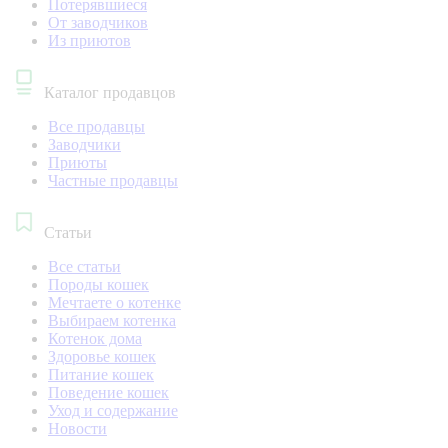
Потерявшиеся
От заводчиков
Из приютов
Каталог продавцов
Все продавцы
Заводчики
Приюты
Частные продавцы
Статьи
Все статьи
Породы кошек
Мечтаете о котенке
Выбираем котенка
Котенок дома
Здоровье кошек
Питание кошек
Поведение кошек
Уход и содержание
Новости