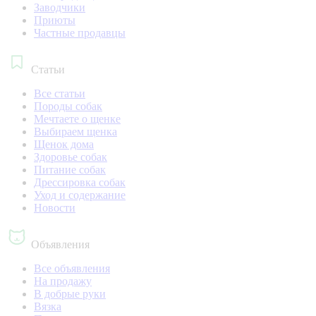
Заводчики
Приюты
Частные продавцы
Статьи
Все статьи
Породы собак
Мечтаете о щенке
Выбираем щенка
Щенок дома
Здоровье собак
Питание собак
Дрессировка собак
Уход и содержание
Новости
Объявления
Все объявления
На продажу
В добрые руки
Вязка