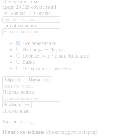
Поиск животных
среди 20 329 объявлений
Кошки
Собаки
Тип объявления
Все объявления
На продажу / Купить
Добрые руки / Взять бесплатно
Вязка
Потерялись / Найдены
Сбросить
Применить
Породы кошек
Выбрать все
Популярные
Каталог пород
Ничего не найдено
Укажите другую породу