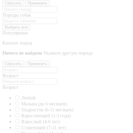
Сбросить
Применить
Породы собак
Выбрать все
Популярные
Каталог пород
Ничего не найдено
Укажите другую породу
Сбросить
Применить
Возраст
Возраст
Любой
Малыш (до 6 месяцев)
Подросток (6-11 месяцев)
Взрослеющий (1-3 года)
Взрослый (4-6 лет)
Стареющий (7-11 лет)