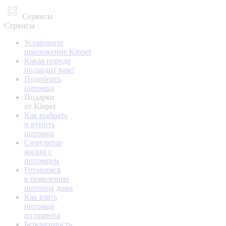
Сервисы
Сервисы
Установите
приложение Kinpet
Какая порода
подходит вам?
Подобрать
питомца
Подарки
от Kinpet
Как выбрать
и купить
питомца
Симулятор
жизни с
питомцем
Готовимся
к появлению
питомца дома
Как взять
питомца
из приюта
Беременность