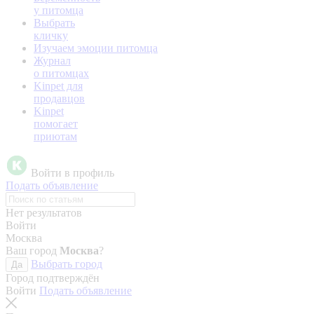
у питомца
Выбрать
кличку
Изучаем эмоции питомца
Журнал
о питомцах
Kinpet для
продавцов
Kinpet
помогает
приютам
Войти в профиль
Подать объявление
Нет результатов
Войти
Москва
Ваш город
Москва
?
Выбрать город
Да
Город подтверждён
Войти
Подать объявление