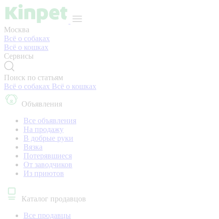
Москва
Всё о собаках
Всё о кошках
Сервисы
Поиск по статьям
Всё о собаках
Всё о кошках
Объявления
Все объявления
На продажу
В добрые руки
Вязка
Потерявшиеся
От заводчиков
Из приютов
Каталог продавцов
Все продавцы