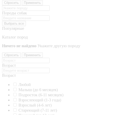
Сбросить
Применить
Породы собак
Выбрать все
Популярные
Каталог пород
Ничего не найдено
Укажите другую породу
Сбросить
Применить
Возраст
Возраст
Любой
Малыш (до 6 месяцев)
Подросток (6-11 месяцев)
Взрослеющий (1-3 года)
Взрослый (4-6 лет)
Стареющий (7-11 лет)