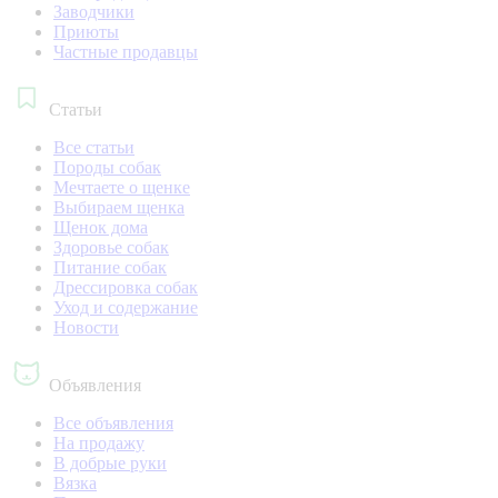
Заводчики
Приюты
Частные продавцы
Статьи
Все статьи
Породы собак
Мечтаете о щенке
Выбираем щенка
Щенок дома
Здоровье собак
Питание собак
Дрессировка собак
Уход и содержание
Новости
Объявления
Все объявления
На продажу
В добрые руки
Вязка