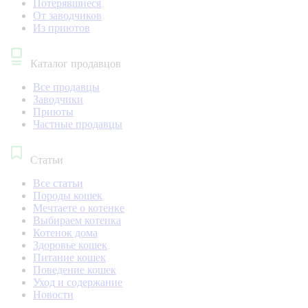
Потерявшиеся
От заводчиков
Из приютов
Каталог продавцов
Все продавцы
Заводчики
Приюты
Частные продавцы
Статьи
Все статьи
Породы кошек
Мечтаете о котенке
Выбираем котенка
Котенок дома
Здоровье кошек
Питание кошек
Поведение кошек
Уход и содержание
Новости