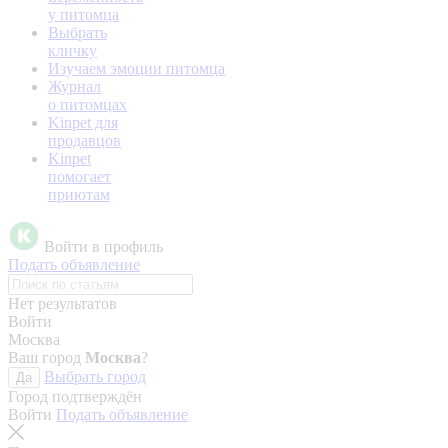
у питомца
Выбрать
кличку
Изучаем эмоции питомца
Журнал
о питомцах
Kinpet для
продавцов
Kinpet
помогает
приютам
Войти в профиль
Подать объявление
Нет результатов
Войти
Москва
Ваш город
Москва
?
Выбрать город
Да
Город подтверждён
Войти
Подать объявление