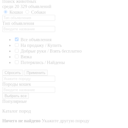
Поиск животных
среди 20 329 объявлений
Кошки
Собаки
Тип объявления
Все объявления
На продажу / Купить
Добрые руки / Взять бесплатно
Вязка
Потерялись / Найдены
Сбросить
Применить
Породы кошек
Выбрать все
Популярные
Каталог пород
Ничего не найдено
Укажите другую породу