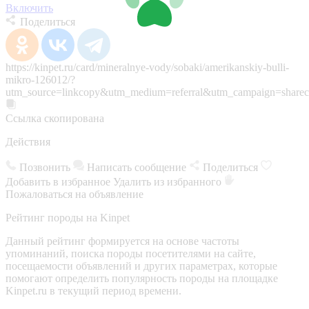
Включить
Поделиться
https://kinpet.ru/card/mineralnye-vody/sobaki/amerikanskiy-bulli-
mikro-126012/?
utm_source=linkcopy&utm_medium=referral&utm_campaign=sharec
Ссылка скопирована
Действия
Позвонить
Написать сообщение
Поделиться
Добавить в избранное
Удалить из избранного
Пожаловаться на объявление
Рейтинг породы на Kinpet
Данный рейтинг формируется на основе частоты
упоминаний, поиска породы посетителями на сайте,
посещаемости объявлений и других параметрах, которые
помогают определить популярность породы на площадке
Kinpet.ru в текущий период времени.