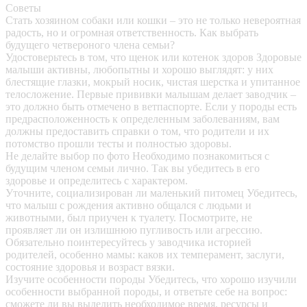
Советы
Стать хозяином собаки или кошки – это не только невероятная
радость, но и огромная ответственность. Как выбрать
будущего четвероного члена семьи?
Удостоверьтесь в том, что щенок или котенок здоров
Здоровые
малыши активны, любопытны и хорошо выглядят: у них
блестящие глазки, мокрый носик, чистая шерстка и упитанное
телосложение. Первые прививки малышам делает заводчик –
это должно быть отмечено в ветпаспорте. Если у породы есть
предрасположенность к определенным заболеваниям, вам
должны предоставить справки о том, что родители и их
потомство прошли тесты и полностью здоровы.
Не делайте выбор по фото
Необходимо познакомиться с
будущим членом семьи лично. Так вы убедитесь в его
здоровье и определитесь с характером.
Уточните, социализирован ли маленький питомец
Убедитесь,
что малыш с рождения активно общался с людьми и
животными, был приучен к туалету. Посмотрите, не
проявляет ли он излишнюю пугливость или агрессию.
Обязательно поинтересуйтесь у заводчика историей
родителей, особенно мамы: каков их темперамент, заслуги,
состояние здоровья и возраст вязки.
Изучите особенности породы
Убедитесь, что хорошо изучили
особенности выбранной породы, и ответьте себе на вопрос:
сможете ли вы выделить необходимое время, ресурсы и