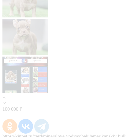
100 000 ₽
https://kinpet.ru/card/mineralnye-vody/sobaki/amerikanskiy-bulli-