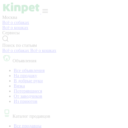
Москва
Всё о собаках
Всё о кошках
Сервисы
Поиск по статьям
Всё о собаках
Всё о кошках
Объявления
Все объявления
На продажу
В добрые руки
Вязка
Потерявшиеся
От заводчиков
Из приютов
Каталог продавцов
Все продавцы