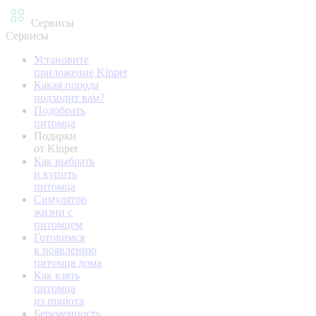
Сервисы
Сервисы
Установите
приложение Kinpet
Какая порода
подходит вам?
Подобрать
питомца
Подарки
от Kinpet
Как выбрать
и купить
питомца
Симулятор
жизни с
питомцем
Готовимся
к появлению
питомца дома
Как взять
питомца
из приюта
Беременность