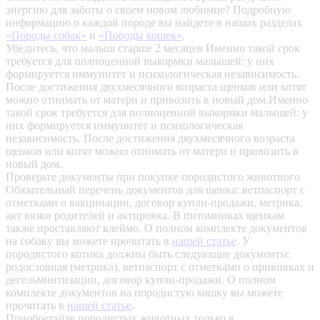
энергию для заботы о своем новом любимце? Подробную
информацию о каждой породе вы найдете в наших разделах
«Породы собак»
и
«Породы кошек»
.
Убедитесь, что малыш старше 2 месяцев
Именно такой срок
требуется для полноценной выкормки малышей: у них
формируется иммунитет и психологическая независимость.
После достижения двухмесячного возраста щенков или котят
можно отнимать от матери и привозить в новый дом.Именно
такой срок требуется для полноценной выкормки малышей: у
них формируется иммунитет и психологическая
независимость. После достижения двухмесячного возраста
щенков или котят можно отнимать от матери и привозить в
новый дом.
Проверьте документы при покупке породистого животного
Обязательный перечень документов для щенка: ветпаспорт с
отметками о вакцинации, договор купли-продажи, метрика,
акт вязки родителей и актировка. В питомниках щенкам
также проставляют клеймо. О полном комплекте документов
на собаку вы можете прочитать в
нашей статье
.
У
породистого котика должны быть следующие документы:
родословная (метрика), ветпаспорт с отметками о прививках и
дегельминтизации, договор купли-продажи. О полном
комплекте документов на породистую кошку вы можете
прочитать в
нашей статье
.
Приобретайте породистых животных только в